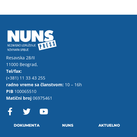
Resavska 28/II
11000 Beograd,
Tel/fax:
(+381) 11 33 43 255
radno vreme sa članstvom:
10 – 16h
PIB
100065510
Matični broj
06975461
F
T
Y
a
w
o
c
i
u
e
t
t
DOKUMENTA
NUNS
AKTUELNO
b
t
u