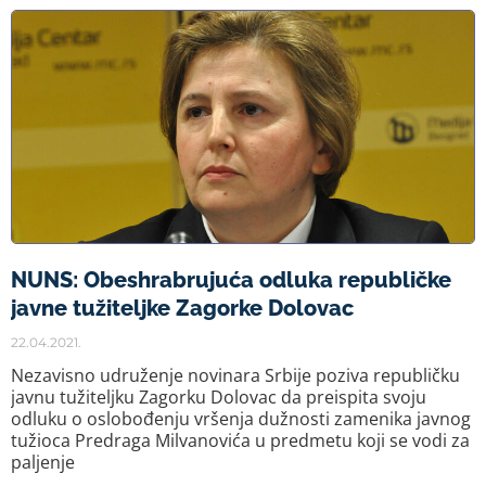
NUNS: Obeshrabrujuća odluka republičke
javne tužiteljke Zagorke Dolovac
22.04.2021.
Nezavisno udruženje novinara Srbije poziva republičku
javnu tužiteljku Zagorku Dolovac da preispita svoju
odluku o oslobođenju vršenja dužnosti zamenika javnog
tužioca Predraga Milvanovića u predmetu koji se vodi za
paljenje