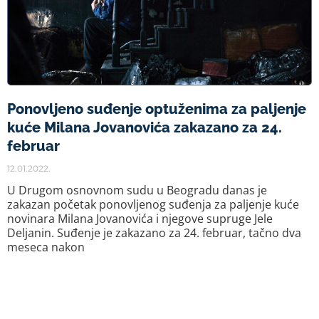
Ponovljeno suđenje optuženima za paljenje
kuće Milana Jovanovića zakazano za 24.
februar
12.01.2022.
U Drugom osnovnom sudu u Beogradu danas je
zakazan početak ponovljenog suđenja za paljenje kuće
novinara Milana Jovanovića i njegove supruge Jele
Deljanin. Suđenje je zakazano za 24. februar, tačno dva
meseca nakon