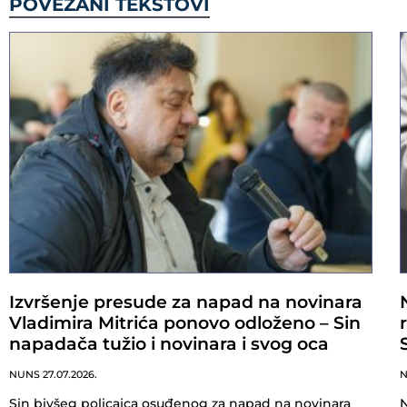
POVEZANI TEKSTOVI
Izvršenje presude za napad na novinara
Vladimira Mitrića ponovo odloženo – Sin
napadača tužio i novinara i svog oca
NUNS
27.07.2026.
Sin bivšeg policajca osuđenog za napad na novinara
N