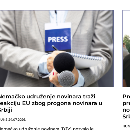
Nemačko udruženje novinara traži
Pr
reakciju EU zbog progona novinara u
pr
Srbiji
no
Sr
NUNS
24.07.2026.
NU
emačko udruženje novinara (DJV) pozvalo je