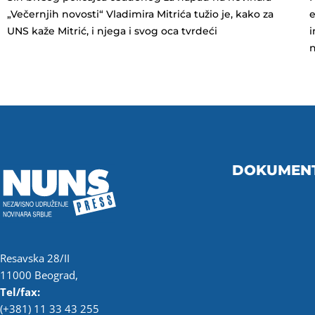
„Večernjih novosti“ Vladimira Mitrića tužio je, kako za
e
UNS kaže Mitrić, i njega i svog oca tvrdeći
i
n
DOKUMEN
Resavska 28/II
11000 Beograd,
Tel/fax:
(+381) 11 33 43 255