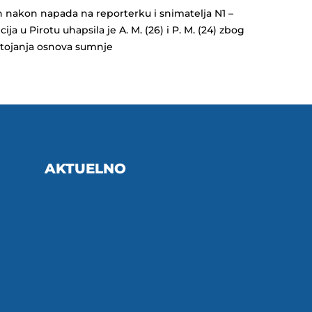
 nakon napada na reporterku i snimatelja N1 –
cija u Pirotu uhapsila je A. M. (26) i P. M. (24) zbog
tojanja osnova sumnje
AKTUELNO