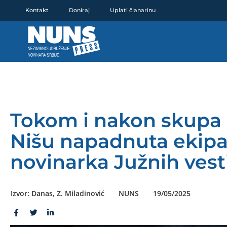
Pređi
Kontakt
Doniraj
Uplati članarinu
na
sadržaj
Tokom i nakon skupa
Nišu napadnuta ekipa 
novinarka Južnih vest
Izvor: Danas, Z. Miladinović
NUNS
19/05/2025