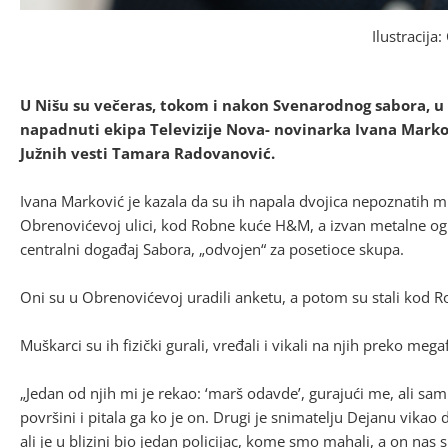
Ilustracija
U Nišu su večeras, tokom i nakon Svenarodnog sabora, u 
napadnuti ekipa Televizije Nova- novinarka Ivana Markov
Južnih vesti Tamara Radovanović.
Ivana Marković je kazala da su ih napala dvojica nepoznatih 
Obrenovićevoj ulici, kod Robne kuće H&M, a izvan metalne ogr
centralni događaj Sabora, „odvojen“ za posetioce skupa.
Oni su u Obrenovićevoj uradili anketu, a potom su stali kod 
Muškarci su ih fizički gurali, vređali i vikali na njih preko mega
„Jedan od njih mi je rekao: ‘marš odavde’, gurajući me, ali s
površini i pitala ga ko je on. Drugi je snimatelju Dejanu vikao 
ali je u blizini bio jedan policijac, kome smo mahali, a on na