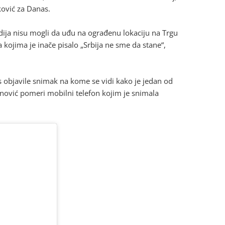
ković za Danas.
dija nisu mogli da uđu na ograđenu lokaciju na Trgu
 kojima je inače pisalo „Srbija ne sme da stane“,
s objavile snimak na kome se vidi kako je jedan od
nović pomeri mobilni telefon kojim je snimala