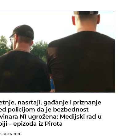
etnje, nasrtaji, gađanje i priznanje
ed policijom da je bezbednost
vinara N1 ugrožena: Medijski rad u
biji – epizoda iz Pirota
NS
20.07.2026.