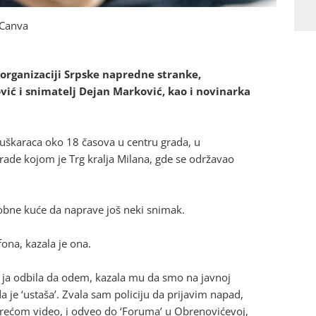
: Canva
organizaciji Srpske napredne stranke,
ić i snimatelj Dejan Marković, kao i novinarka
muškaraca oko 18 časova u centru grada, u
ade kojom je Trg kralja Milana, gde se održavao
Robne kuće da naprave još neki snimak.
fona, kazala je ona.
am ja odbila da odem, kazala mu da smo na javnoj
da je ‘ustaša’. Zvala sam policiju da prijavim napad,
s srećom video, i odveo do ‘Foruma’ u Obrenovićevoj,