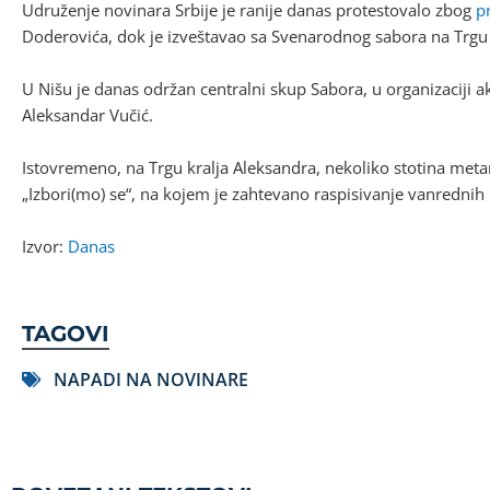
Udruženje novinara Srbije je ranije danas protestovalo zbog
pr
Doderovića, dok je izveštavao sa Svenarodnog sabora na Trgu 
U Nišu je danas održan centralni skup Sabora, u organizaciji a
Aleksandar Vučić.
Istovremeno, na Trgu kralja Aleksandra, nekoliko stotina metar
„Izbori(mo) se“, na kojem je zahtevano raspisivanje vanrednih
Izvor:
Danas
TAGOVI
NAPADI NA NOVINARE