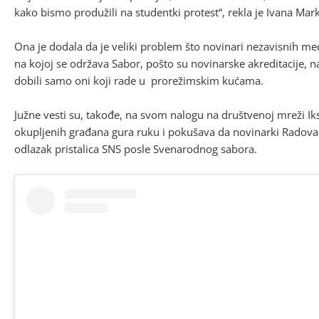
kako bismo produžili na studentki protest“, rekla je Ivana Mar
Ona je dodala da je veliki problem što novinari nezavisnih me
na kojoj se održava Sabor, pošto su novinarske akreditacije, na
dobili samo oni koji rade u prorežimskim kućama.
Južne vesti su, takođe, na svom nalogu na društvenoj mreži Ik
okupljenih građana gura ruku i pokušava da novinarki Radova
odlazak pristalica SNS posle Svenarodnog sabora.