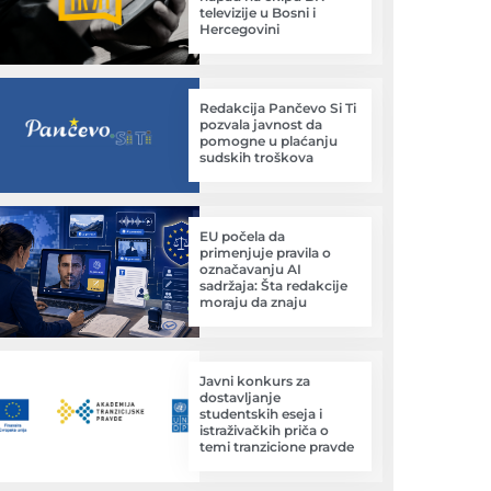
televizije u Bosni i
Hercegovini
Redakcija Pančevo Si Ti
pozvala javnost da
pomogne u plaćanju
sudskih troškova
EU počela da
primenjuje pravila o
označavanju AI
sadržaja: Šta redakcije
moraju da znaju
Javni konkurs za
dostavljanje
studentskih eseja i
istraživačkih priča o
temi tranzicione pravde