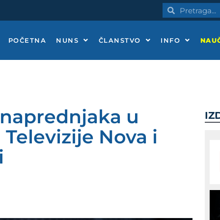
Pretraga
Pretraga
POČETNA
NUNS
ČLANSTVO
INFO
NAUČ
 naprednjaka u
IZ
Televizije Nova i
i