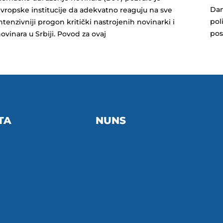
Dan
vropske institucije da adekvatno reaguju na sve
poli
ntenzivniji progon kritički nastrojenih novinarki i
pos
ovinara u Srbiji. Povod za ovaj
TA
NUNS