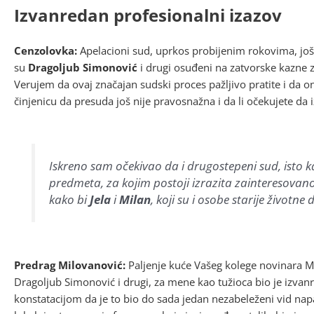
Izvanredan profesionalni izazov
Cenzolovka:
Apelacioni sud, uprkos probijenim rokovima, jo
su
Dragoljub Simonović
i drugi osuđeni na zatvorske kazne 
Verujem da ovaj značajan sudski proces pažljivo pratite i da 
činjenicu da presuda još nije pravosnažna i da li očekujete da 
Iskreno sam očekivao da i drugostepeni sud, isto k
predmeta, za kojim postoji izrazita zainteresovano
kako bi
Jela
i
Milan
, koji su i osobe starije životne
Predrag Milovanović:
Paljenje kuće Vašeg kolege novinara 
Dragoljub Simonović i drugi, za mene kao tužioca bio je izvan
konstatacijom da je to bio do sada jedan nezabeleženi vid napa