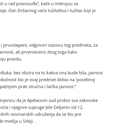
ti u rad pravosuđa“, kaže u intervjuu za
ije, član Državnog veća tužilaštva i tužilac koji je
o i prvostepeni, odgovori izazovu tog predmeta, za
 javnosti, ali prvenstveno zbog toga kako
voju pravdu.
dluka, bez obzira na to kakva ona bude bila, javnost
a okolnost što je ovaj predmet dobio na ’posebnoj
pažnjom prati stručna i laička javnost.“
jenicu da je Apelacioni sud probio sve zakonske
ića i njegove supruge Jele Deljanin od 12.
nih novinarskih udruženja da se što pre
 medija u Srbiji.