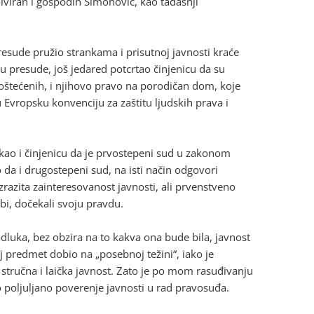
lviran i gospodin Simonović, kao tadašnji
esude pružio strankama i prisutnoj javnosti kraće
presude, još jedared potcrtao činjenicu da su
e oštećenih, i njihovo pravo na porodičan dom, koje
 Evropsku konvenciju za zaštitu ljudskih prava i
kao i činjenicu da je prvostepeni sud u zakonom
da i drugostepeni sud, na isti način odgovori
izrazita zainteresovanost javnosti, ali prvenstveno
obi, dočekali svoju pravdu.
dluka, bez obzira na to kakva ona bude bila, javnost
aj predmet dobio na „posebnoj težini“, iako je
stručna i laička javnost. Zato je po mom rasuđivanju
lo poljuljano poverenje javnosti u rad pravosuđa.