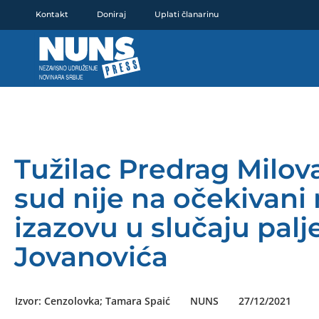
Pređi
Kontakt
Doniraj
Uplati članarinu
na
sadržaj
Tužilac Predrag Milov
sud nije na očekivani
izazovu u slučaju pal
Jovanovića
Izvor: Cenzolovka; Tamara Spaić
NUNS
27/12/2021