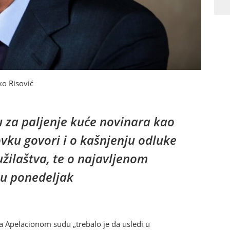
ko Risović
u za paljenje kuće novinara kao
ovku govori i o kašnjenju odluke
žilaštva, te o najavljenom
 u ponedeljak
 Apelacionom sudu „trebalo je da usledi u