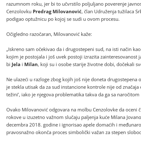
razumnom roku, jer bi to učvrstilo poljuljano poverenje javnos
Cenzolovku
Predrag Milovanović
, član Udruženja tužilaca Srb
podigao optužnicu po kojoj se sudi u ovom procesu.
Očigledno razočaran, Milovanović kaže:
„Iskreno sam očekivao da i drugostepeni sud, na isti način ka
kojim je postojala i još uvek postoji izrazita zainteresovanost
bi
Jela
i
Milan
, koji su i osobe starije životne dobi, dočekali s
Ne ulazeći u razloge zbog kojih još nije doneta drugostepena o
je stekla utisak da za sud instancione kontrole nije od značaj
težini’, iako je njegova problematika takva da ga sa naročitom 
Ovako Milovanović odgovara na molbu Cenzolovke da oceni čin
rokove u izuzetno važnom slučaju paljenja kuće Milana Jovanov
decembra 2018. godine i ignorisao apele domaćih i međunarod
pravosnažno okonča proces simbolički važan za stepen slobode