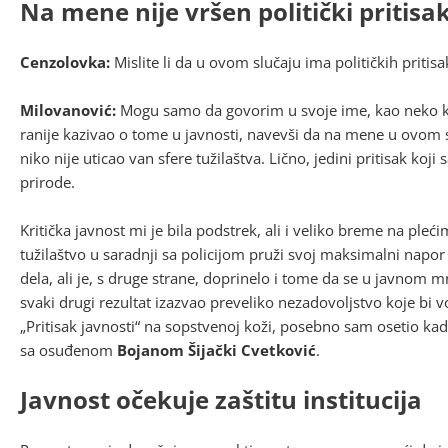
Na mene nije vršen politički pritisa
Cenzolovka:
Mislite li da u ovom slučaju ima političkih pritisa
Milovanović:
Mogu samo da govorim u svoje ime, kao neko 
ranije kazivao o tome u javnosti, navevši da na mene u ovom slu
niko nije uticao van sfere tužilaštva. Lično, jedini pritisak koj
prirode.
Kritička javnost mi je bila podstrek, ali i veliko breme na pl
tužilaštvo u saradnji sa policijom pruži svoj maksimalni napor 
dela, ali je, s druge strane, doprinelo i tome da se u javnom m
svaki drugi rezultat izazvao preveliko nezadovoljstvo koje bi 
„Pritisak javnosti“ na sopstvenoj koži, posebno sam osetio ka
sa osuđenom
Bojanom Šijački Cvetković
.
Javnost očekuje zaštitu institucija