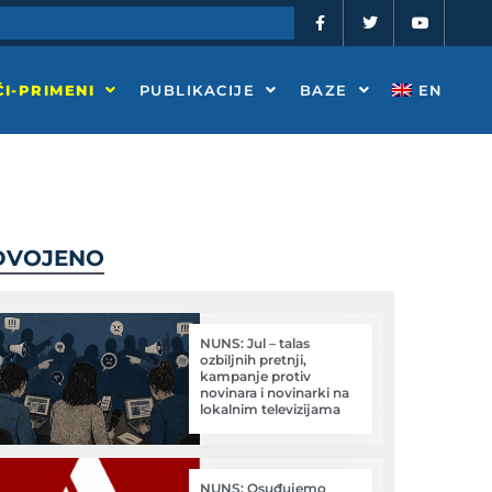
F
T
Y
a
w
o
c
i
u
e
t
t
b
t
u
o
e
b
I-PRIMENI
PUBLIKACIJE
BAZE
EN
o
r
e
k
-
f
DVOJENO
NUNS: Jul – talas
ozbiljnih pretnji,
kampanje protiv
novinara i novinarki na
lokalnim televizijama
NUNS: Osuđujemo