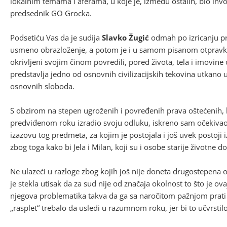
lokalnim temama i aferama, u koje je, između ostalih, bio invo
predsednik GO Grocka.
Podsetiću Vas da je sudija
Slavko Žugić
odmah po izricanju pr
usmeno obrazloženje, a potom je i u samom pisanom otpravku 
okrivljeni svojim činom povredili, pored života, tela i imovin
predstavlja jedno od osnovnih civilizacijskih tekovina utkano u
osnovnih sloboda.
S obzirom na stepen ugroženih i povređenih prava oštećenih, 
predviđenom roku izradio svoju odluku, iskreno sam očekivao 
izazovu tog predmeta, za kojim je postojala i još uvek postoji 
zbog toga kako bi Jela i Milan, koji su i osobe starije životne d
Ne ulazeći u razloge zbog kojih još nije doneta drugostepena o
je stekla utisak da za sud nije od značaja okolnost to što je ov
njegova problematika takva da ga sa naročitom pažnjom prati 
„rasplet“ trebalo da usledi u razumnom roku, jer bi to učvrsti