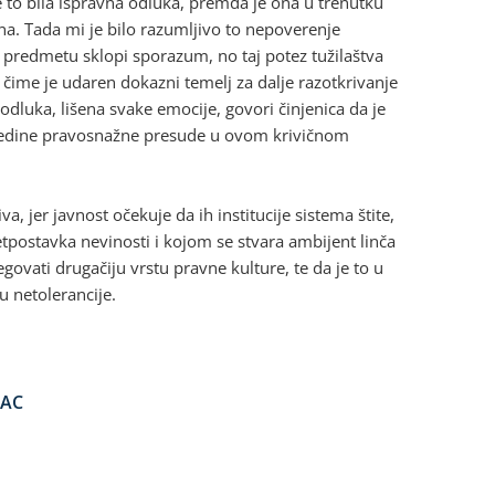
 to bila ispravna odluka, premda je ona u trenutku
a. Tada mi je bilo razumljivo to nepoverenje
predmetu sklopi sporazum, no taj potez tužilaštva
o, čime je udaren dokazni temelj za dalje razotkrivanje
a odluka, lišena svake emocije, govori činjenica da je
, jedine pravosnažne presude u ovom krivičnom
a, jer javnost očekuje da ih institucije sistema štite,
etpostavka nevinosti i kojom se stvara ambijent linča
ovati drugačiju vrstu pravne kulture, te da je to u
 netolerancije.
LAC