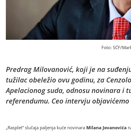
Foto: SĆF/Mar
Predrag Milovanović, koji je na suđenj
tužilac obeležio ovu godinu, za Cenzol
Apelacionog suda, odnosu novinara i tu
referendumu. Ceo intervju objavićemo
„Rasplet“ slučaja paljenja kuće novinara
Milana Jovanovića
na