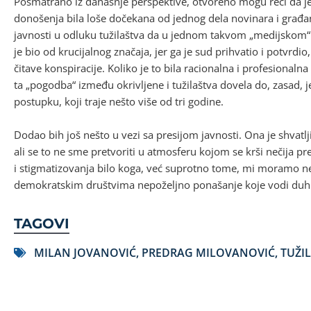
Posmatrano iz današnje perspektive, otvoreno mogu reći da je
donošenja bila loše dočekana od jednog dela novinara i građan
javnosti u odluku tužilaštva da u jednom takvom „medijskom“ 
je bio od krucijalnog značaja, jer ga je sud prihvatio i potvrdi
čitave konspiracije. Koliko je to bila racionalna i profesionaln
ta „pogodba“ između okrivljene i tužilaštva dovela do, zasad
postupku, koji traje nešto više od tri godine.
Dodao bih još nešto u vezi sa presijom javnosti. Ona je shvatljiv
ali se to ne sme pretvoriti u atmosferu kojom se krši nečija pr
i stigmatizovanja bilo koga, već suprotno tome, mi moramo neg
demokratskim društvima nepoželjno ponašanje koje vodi duhu
TAGOVI
MILAN JOVANOVIĆ
,
PREDRAG MILOVANOVIĆ
,
TUŽI