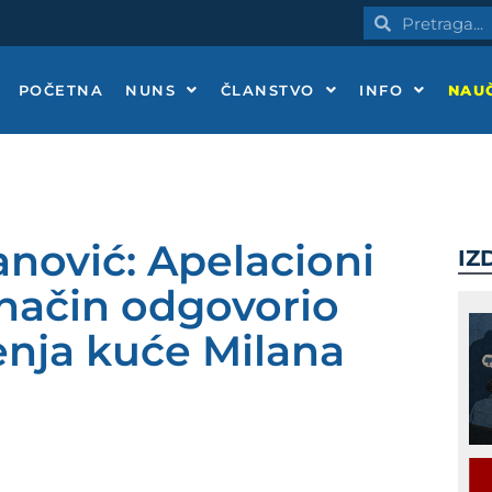
Pretraga
Pretraga
POČETNA
NUNS
ČLANSTVO
INFO
NAUČ
anović: Apelacioni
IZ
 način odgovorio
jenja kuće Milana