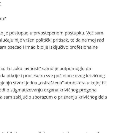
k
ka?
ko je postupao u prvostepenom postupku. Već sam
čaju nije vršen politički pritisak, te da na moj rad
i sam osećao i imao bio je isključivo profesionalne
ećima. To „oko javnosti“ samo je potpomoglo da
da otkrije i procesuira sve počinioce ovog krivičnog
njenju stvori jedna „ostrašćena“ atmosfera u kojoj bi
vodilo stigmatizovanju organa krivičnog progona.
da sam zaključio sporazum o priznanju krivičnog dela