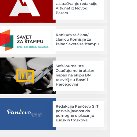
zastrašivanje redakcije
A1tv.net iz Novog
Pazara
Konkurs za člana/
članicu Komisije za
žalbe Saveta za štampu
SafeJournalists:
Osuđujemo brutalan
napad na ekipu BN
televizije u Bosni i
Hercegovini
Redakcija Pančevo Si Ti
pozvala javnost da
pomogne u plaćanju
sudskih troškova