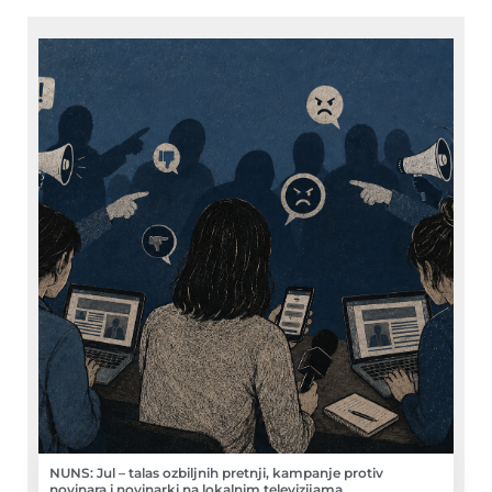
NUNS: Jul – talas ozbiljnih pretnji, kampanje protiv
novinara i novinarki na lokalnim televizijama