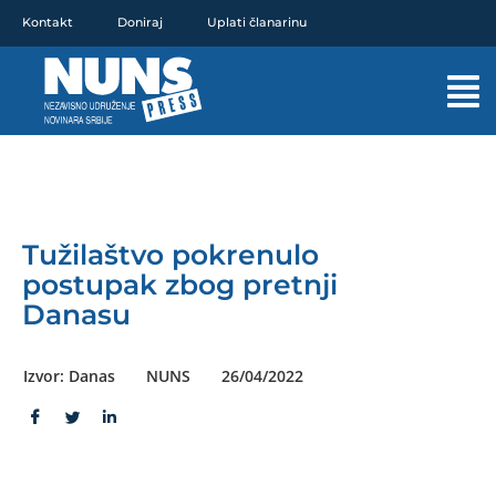
Pređi
Kontakt
Doniraj
Uplati članarinu
na
sadržaj
Mai
Men
Tužilaštvo pokrenulo
postupak zbog pretnji
Danasu
Izvor: Danas
NUNS
26/04/2022