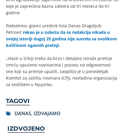
koje je zaprećena kazna zatvora od tri meseca do tri
godine.
Podsetimo, glavni urednik lista Danas Dragoljub
Petrović
rekao je u subotu da se redakcija nikada u
svojoj istoriji dugoj 25 godina nije susrela sa ovolikom
količinom ogavnih pretnji.
„Vlasti u Srbiji treba da brzo i detaljno istraže pretnje
smrću upućene novinarima i pozovu na odgovornost
one koji su pretnje uputili, saopštio je u ponedeljak
Komitet za zaštitu novinara (CPJ), nevladina organizacija
sa sedištem u Njujorku.
TAGOVI
DANAS
,
IZDVAJAMO
IZDVOJENO