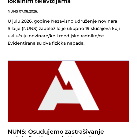
lokalnim televizijama
NUNS
07.08.2026.
U julu 2026. godine Nezavisno udruženje novinara
Srbije (NUNS) zabeležilo je ukupno 19 slučajeva koji
uključuju novinare/ke i medijske radnike/ce.
Evidentirana su dva fizička napada,
NUNS: Osuđujemo zastrašivanje