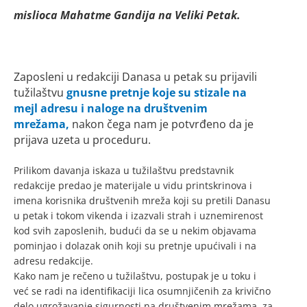
mislioca Mahatme Gandija na Veliki Petak.
Zaposleni u redakciji Danasa u petak su prijavili
tužilaštvu
gnusne pretnje koje su stizale na
mejl adresu i naloge na društvenim
mrežama,
nakon čega nam je potvrđeno da je
prijava uzeta u proceduru.
Prilikom davanja iskaza u tužilaštvu predstavnik
redakcije predao je materijale u vidu printskrinova i
imena korisnika društvenih mreža koji su pretili Danasu
u petak i tokom vikenda i izazvali strah i uznemirenost
kod svih zaposlenih, budući da se u nekim objavama
pominjao i dolazak onih koji su pretnje upućivali i na
adresu redakcije.
Kako nam je rečeno u tužilaštvu, postupak je u toku i
već se radi na identifikaciji lica osumnjičenih za krivično
delo ugrožavanje sigurnosti na društvenim mrežama, za