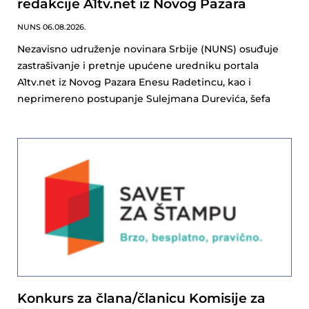
redakcije A1tv.net iz Novog Pazara
NUNS
06.08.2026.
Nezavisno udruženje novinara Srbije (NUNS) osuđuje
zastrašivanje i pretnje upućene uredniku portala
A1tv.net iz Novog Pazara Enesu Radetincu, kao i
neprimereno postupanje Sulejmana Durevića, šefa
Konkurs za člana/članicu Komisije za