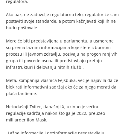
regulatora.
Ako pak, ne zadovolje regulatorno telo, regulator će sam
postaviti svoje standarde, a potom kažnjavati koji ih ne
budu poštovale.
Mere će biti predstavljena u parlamentu, a usmerene
su prema lažnim informacijama koje štete izbornom
procesu ili javnom zdravlju, pozivaju na progon ranjivih
grupa ili povrede osoba ili predstavljaju pretnju
infrastrukturi i delovanju hitnih službi.
Meta, kompanija vlasnica Fejsbuka, već je najavila da će
blokirati informativni sadržaj ako će za njega morati da
plaća tantieme.
Nekadašnji Tviter, današnji X, ukinuo je većinu
regulacije sadržaja nakon što ga je 2022. preuzeo
milijarder Ilon Mask.
„Lažne informacije i dezinformacije predstavljaju