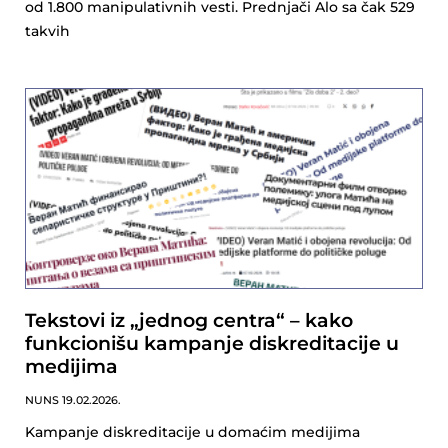
od 1.800 manipulativnih vesti. Prednjači Alo sa čak 529
takvih
Tekstovi iz „jednog centra“ – kako
funkcionišu kampanje diskreditacije u
medijima
NUNS
19.02.2026.
Kampanje diskreditacije u domaćim medijima