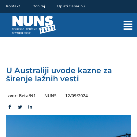
Pređi
Kontakt
Doniraj
Uplati članarinu
na
sadržaj
Mai
Men
U Australiji uvode kazne za
širenje lažnih vesti
Izvor: Beta/N1
NUNS
12/09/2024