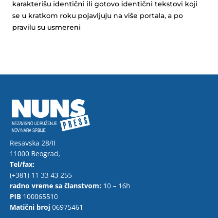
karakterišu identični ili gotovo identični tekstovi koji
se u kratkom roku pojavljuju na više portala, a po
pravilu su usmereni
Resavska 28/II
11000 Beograd,
Tel/fax:
(+381) 11 33 43 255
radno vreme sa članstvom:
10 – 16h
PIB
100065510
Matični broj
06975461