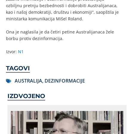
ozbiljnu pretnju bezbednosti i dobrobiti Australijanaca,
kao i našoj demokratiji, društvu i ekonomiji“, saopštila je
ministarka komunikacija Mišel Roland.
Ona je naglasila je da četiri petine Australijanaca žele
borbu protiv dezinformacija.
Izvor:
N1
TAGOVI
AUSTRALIJA
,
DEZINFORMACIJE
IZDVOJENO