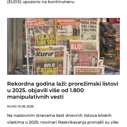
(EUDS) upozorio na kontinuiranu
Rekordna godina laži: prorežimski listovi
u 2025. objavili više od 1.800
manipulativnih vesti
NUNS
10.06.2026.
Na naslovnim stranama šest dnevnih listova bliskih
vlastima u 2025. novinari Raskrikavanja pronašli su više