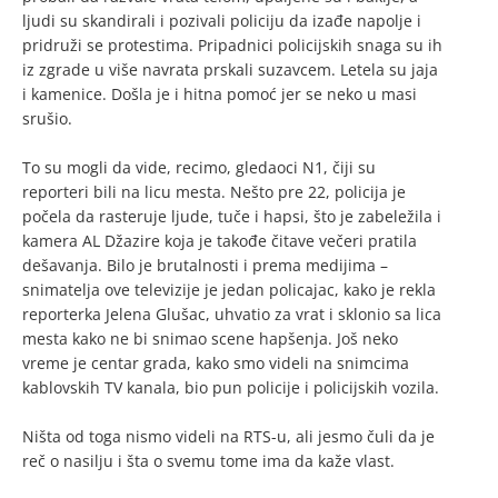
ljudi su skandirali i pozivali policiju da izađe napolje i
pridruži se protestima. Pripadnici policijskih snaga su ih
iz zgrade u više navrata prskali suzavcem. Letela su jaja
i kamenice. Došla je i hitna pomoć jer se neko u masi
srušio.
To su mogli da vide, recimo, gledaoci N1, čiji su
reporteri bili na licu mesta. Nešto pre 22, policija je
počela da rasteruje ljude, tuče i hapsi, što je zabeležila i
kamera AL Džazire koja je takođe čitave večeri pratila
dešavanja. Bilo je brutalnosti i prema medijima –
snimatelja ove televizije je jedan policajac, kako je rekla
reporterka Jelena Glušac, uhvatio za vrat i sklonio sa lica
mesta kako ne bi snimao scene hapšenja. Još neko
vreme je centar grada, kako smo videli na snimcima
kablovskih TV kanala, bio pun policije i policijskih vozila.
Ništa od toga nismo videli na RTS-u, ali jesmo čuli da je
reč o nasilju i šta o svemu tome ima da kaže vlast.