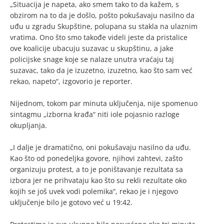
„Situacija je napeta, ako smem tako to da kažem, s
obzirom na to da je došlo, pošto pokušavaju nasilno da
uđu u zgradu Skupštine, polupana su stakla na ulaznim
vratima. Ono što smo takođe videli jeste da pristalice
ove koalicije ubacuju suzavac u skupštinu, a jake
policijske snage koje se nalaze unutra vraćaju taj
suzavac, tako da je izuzetno, izuzetno, kao što sam već
rekao, napeto“, izgovorio je reporter.
Nijednom, tokom par minuta uključenja, nije spomenuo
sintagmu „izborna krađa“ niti iole pojasnio razloge
okupljanja.
„I dalje je dramatično, oni pokušavaju nasilno da uđu.
Kao što od ponedeljka govore, njihovi zahtevi, zašto
organizuju protest, a to je poništavanje rezultata sa
izbora jer ne prihvataju kao što su rekli rezultate oko
kojih se još uvek vodi polemika“, rekao je i njegovo
uključenje bilo je gotovo već u 19:42.