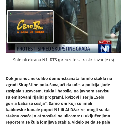
Snimak ekrana N1, RTS (preuzeto sa raskrikavanje.rs)
Dok je sinoć nekoliko demonstranata lomilo stakla na
zgradi Skupštine pokušavajući da uđe, a policija ljude
zasipala suzavcem, tukla i hapsila, na javnom servisu
su emitovani rijaliti programi, kvizovi i serija „Selo
gori a baba se češlja“. Samo oni koji su imali
kablovske kanale poput N1 ili Al Džazire, mogli su da
steknu osećaj o atmosferi na ulicama: u uključenjima
reportera se čula lomljava stakla, videlo se da se pale