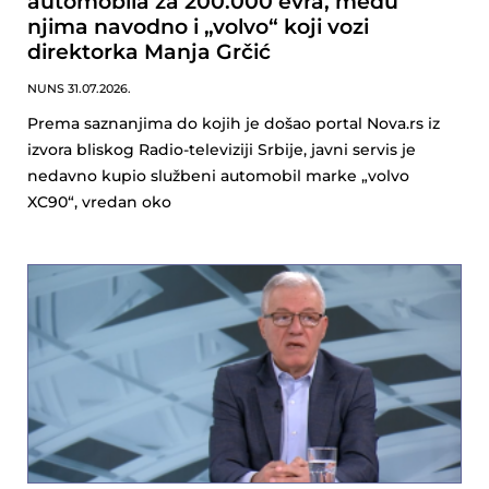
automobila za 200.000 evra, među
njima navodno i „volvo“ koji vozi
direktorka Manja Grčić
NUNS
31.07.2026.
Prema saznanjima do kojih je došao portal Nova.rs iz
izvora bliskog Radio-televiziji Srbije, javni servis je
nedavno kupio službeni automobil marke „volvo
XC90“, vredan oko