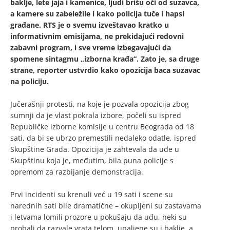
baklje, lete jaja i kamenice, ljudi brišu oči od suzavca,
a kamere su zabeležile i kako policija tuče i hapsi
građane. RTS je o svemu izveštavao kratko u
informativnim emisijama, ne prekidajući redovni
zabavni program, i sve vreme izbegavajući da
spomene sintagmu „izborna krađa“. Zato je, sa druge
strane, reporter ustvrdio kako opozicija baca suzavac
na policiju.
Jučerašnji protesti, na koje je pozvala opozicija zbog
sumnji da je vlast pokrala izbore, počeli su ispred
Republičke izborne komisije u centru Beograda od 18
sati, da bi se ubrzo premestili nedaleko odatle, ispred
Skupštine Grada. Opozicija je zahtevala da uđe u
Skupštinu koja je, međutim, bila puna policije s
opremom za razbijanje demonstracija.
Prvi incidenti su krenuli već u 19 sati i scene su
narednih sati bile dramatične – okupljeni su zastavama
i letvama lomili prozore u pokušaju da uđu, neki su
probali da razvale vrata telom, upaljene su i baklje, a