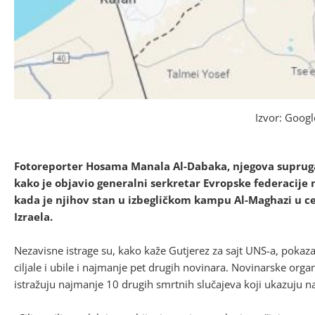
Izvor: Goog
Fotoreporter Hosama Manala Al-Dabaka, njegova supruga,
kako je objavio generalni serkretar Evropske federacije n
kada je njihov stan u izbegličkom kampu Al-Maghazi u c
Izraela.
Nezavisne istrage su, kako kaže Gutjerez za sajt UNS-a, pokaz
ciljale i ubile i najmanje pet drugih novinara. Novinarske orga
istražuju najmanje 10 drugih smrtnih slučajeva koji ukazuju n