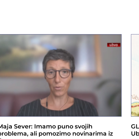
Maja Sever: Imamo puno svojih
GL
problema, ali pomozimo novinarima iz
Ub