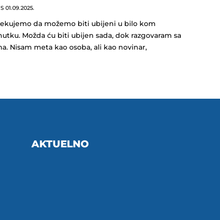
NS
01.09.2025.
ekujemo da možemo biti ubijeni u bilo kom
nutku. Možda ću biti ubijen sada, dok razgovaram sa
a. Nisam meta kao osoba, ali kao novinar,
AKTUELNO