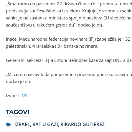
„Smatramo da pasivnost 27 država članica EU prema ratnim zl
predstavlja saučesništvo sa Izraelom. Krajnje je vreme za san
sankcije na sastanku ministara spoljnih poslova EU sledeće ne
saučesništvu u tekućem genocidu”, dodao je on.
Inače, Međunarodna federacija novinara (IFJ) zabeležila je 132
palestinskih, 4 izraelska i 3 libanska novinara.
Generalni sekretar IFJ-a Entoni Belindžer kaže za sajt UNS-a da
„Mi ćemo nastaviti da pomažemo i pružamo podršku našem part
dodao je on.
Izvor:
UNS
TAGOVI
IZRAEL
,
RAT U GAZI
,
RIKARDO GUTIEREZ