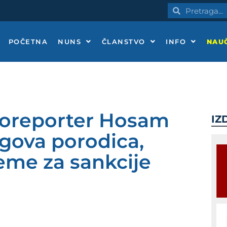
Pretraga
Pretraga
POČETNA
NUNS
ČLANSTVO
INFO
NAUČ
otoreporter Hosam
IZ
gova porodica,
reme za sankcije