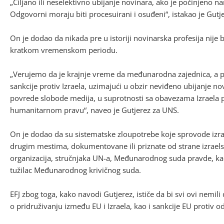
„Ciljano ili neselektivno ubijanje novinara, ako je počinjeno na
Odgovorni moraju biti procesuirani i osuđeni“, istakao je Gutje
On je dodao da nikada pre u istoriji novinarska profesija nij
kratkom vremenskom periodu.
„Verujemo da je krajnje vreme da međunarodna zajednica, a
sankcije protiv Izraela, uzimajući u obzir neviđeno ubijanje nov
povrede slobode medija, u suprotnosti sa obavezama Izrael
humanitarnom pravu“, naveo je Gutjerez za UNS.
On je dodao da su sistematske zloupotrebe koje sprovode izrael
drugim mestima, dokumentovane ili priznate od strane izraels
organizacija, stručnjaka UN-a, Međunarodnog suda pravde, kao
tužilac Međunarodnog krivičnog suda.
EFJ zbog toga, kako navodi Gutjerez, ističe da bi svi ovi nemi
o pridruživanju između EU i Izraela, kao i sankcije EU protiv 