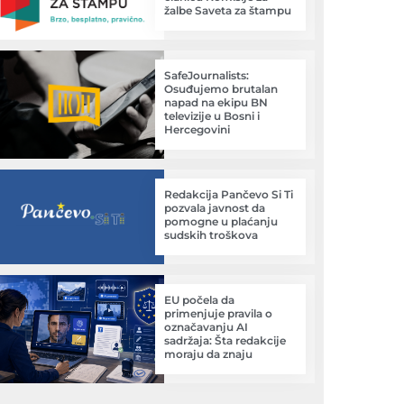
žalbe Saveta za štampu
SafeJournalists:
Osuđujemo brutalan
napad na ekipu BN
televizije u Bosni i
Hercegovini
Redakcija Pančevo Si Ti
pozvala javnost da
pomogne u plaćanju
sudskih troškova
EU počela da
primenjuje pravila o
označavanju AI
sadržaja: Šta redakcije
moraju da znaju