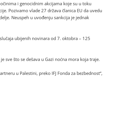
očinima i genocidnim akcijama koje su u toku
kcije. Pozivamo vlade 27 država članica EU da uvedu
delje. Neuspeh u uvođenju sankcija je jednak
 slučaja ubijenih novinara od 7. oktobra – 125
 je sve što se dešava u Gazi noćna mora koja traje.
neru u Palestini, preko IFJ Fonda za bezbednost“,