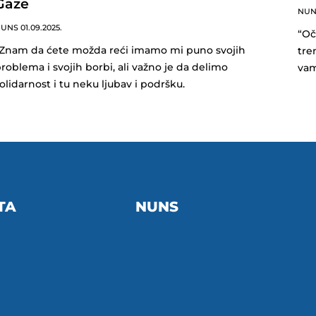
Gaze
NU
NUNS
01.09.2025.
“Oč
Znam da ćete možda reći imamo mi puno svojih
tre
roblema i svojih borbi, ali važno je da delimo
vam
olidarnost i tu neku ljubav i podršku.
TA
NUNS