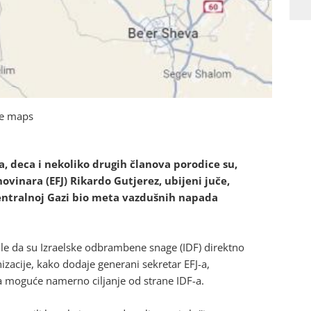
le maps
 deca i nekoliko drugih članova porodice su,
ovinara (EFJ) Rikardo Gutjerez, ubijeni juče,
entralnoj Gazi bio meta vazdušnih napada
ale da su Izraelske odbrambene snage (IDF) direktno
nizacije, kako dodaje generani sekretar EFJ-a,
a moguće namerno ciljanje od strane IDF-a.