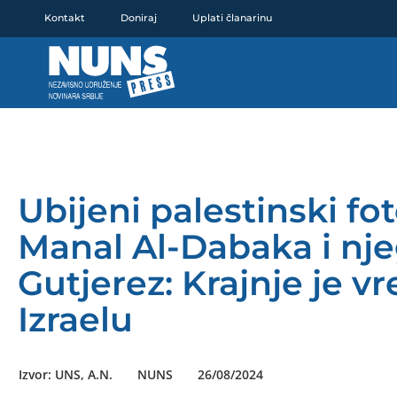
Pređi
Kontakt
Doniraj
Uplati članarinu
na
sadržaj
Ubijeni palestinski f
Manal Al-Dabaka i nje
Gutjerez: Krajnje je v
Izraelu
Izvor: UNS, A.N.
NUNS
26/08/2024