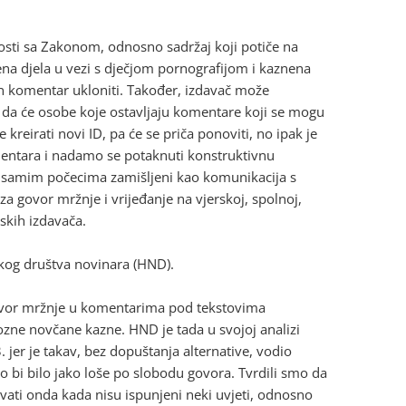
tnosti sa Zakonom, odnosno sadržaj koji potiče na
nena djela u vezi s dječjom pornografijom i kaznena
an komentar ukloniti. Također, izdavač može
 da će osobe koje ostavljaju komentare koji se mogu
reirati novi ID, pa će se priča ponoviti, no ipak je
omentara i nadamo se potaknuti konstruktivnu
u u samim počecima zamišljeni kao komunikacija s
 za govor mržnje i vrijeđanje na vjerskoj, spolnoj,
skih izdavača.
kog društva novinara (HND).
govor mržnje u komentarima pod tekstovima
rozne novčane kazne. HND je tada u svojoj analizi
 jer je takav, bez dopuštanja alternative, vodio
to bi bilo jako loše po slobodu govora. Tvrdili smo da
vati onda kada nisu ispunjeni neki uvjeti, odnosno