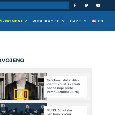
F
T
Y
a
w
o
c
i
u
e
t
t
b
t
u
o
e
b
I-PRIMENI
PUBLIKACIJE
BAZE
EN
o
r
e
k
-
f
DVOJENO
SafeJournalists: Hitno
identifikovati i kazniti
osobe koje prete
Veranu Matiću u Srbiji
NUNS: Jul – talas
ozbiljnih pretnji,