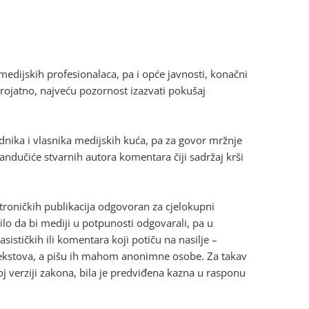
 medijskih profesionalaca, pa i opće javnosti, konačni
erojatno, najveću pozornost izazvati pokušaj
rednika i vlasnika medijskih kuća, pa za govor mržnje
ndučiće stvarnih autora komentara čiji sadržaj krši
ektroničkih publikacija odgovoran za cjelokupni
ačilo da bi mediji u potpunosti odgovarali, pa u
sističkih ili komentara koji potiču na nasilje –
 tekstova, a pišu ih mahom anonimne osobe. Za takav
voj verziji zakona, bila je predviđena kazna u rasponu