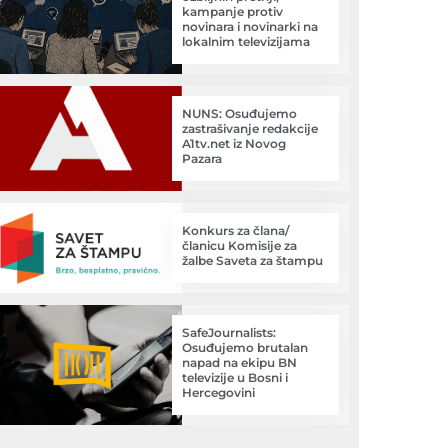
kampanje protiv
novinara i novinarki na
lokalnim televizijama
NUNS: Osuđujemo
zastrašivanje redakcije
A1tv.net iz Novog
Pazara
Konkurs za člana/
članicu Komisije za
žalbe Saveta za štampu
SafeJournalists:
Osuđujemo brutalan
napad na ekipu BN
televizije u Bosni i
Hercegovini