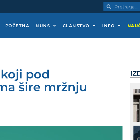
Pretraga
Pretraga
POČETNA
NUNS
ČLANSTVO
INFO
NAUČ
koji pod
IZ
ma šire mržnju