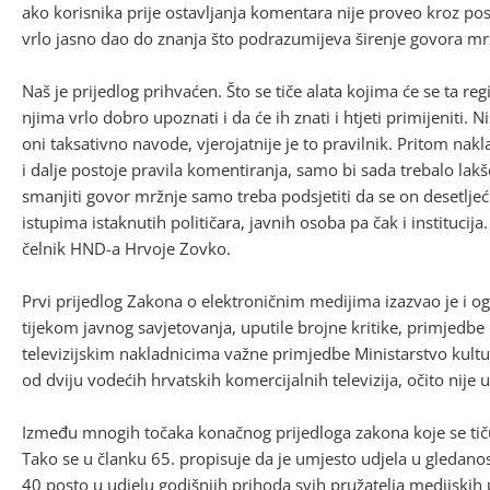
ako korisnika prije ostavljanja komentara nije proveo kroz postu
vrlo jasno dao do znanja što podrazumijeva širenje govora mr
Naš je prijedlog prihvaćen. Što se tiče alata kojima će se ta reg
njima vrlo dobro upoznati i da će ih znati i htjeti primijeniti
oni taksativno navode, vjerojatnije je to pravilnik. Pritom na
i dalje postoje pravila komentiranja, samo bi sada trebalo lakše
smanjiti govor mržnje samo treba podsjetiti da se on desetl
istupima istaknutih političara, javnih osoba pa čak i institucija.
čelnik HND-a Hrvoje Zovko.
Prvi prijedlog Zakona o elektroničnim medijima izazvao je i ogro
tijekom javnog savjetovanja, uputile brojne kritike, primjedbe
televizijskim nakladnicima važne primjedbe Ministarstvo kultur
od dviju vodećih hrvatskih komercijalnih televizija, očito nije u
Između mnogih točaka konačnog prijedloga zakona koje se tiču t
Tako se u članku 65. propisuje da je umjesto udjela u gledan
40 posto u udjelu godišnjih prihoda svih pružatelja medijskih us