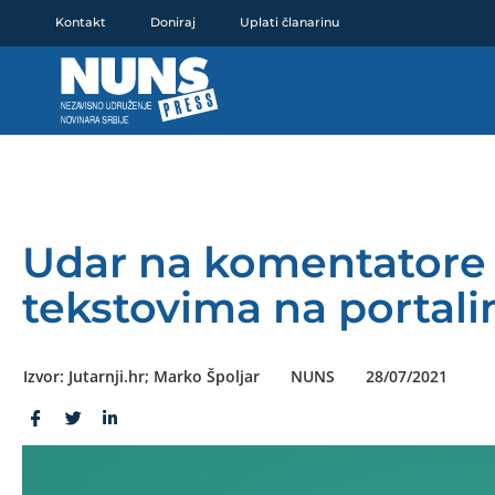
Pređi
Kontakt
Doniraj
Uplati članarinu
na
sadržaj
Udar na komentatore 
tekstovima na portali
Izvor: Jutarnji.hr; Marko Špoljar
NUNS
28/07/2021