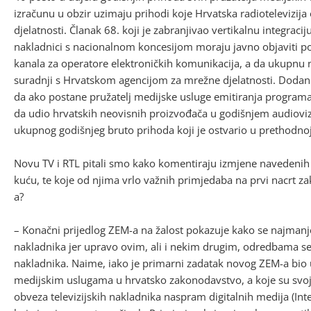
izračunu u obzir uzimaju prihodi koje Hrvatska radiotelevizija
djelatnosti. Članak 68. koji je zabranjivao vertikalnu integracij
nakladnici s nacionalnom koncesijom moraju javno objaviti pon
kanala za operatore elektroničkih komunikacija, a da ukupnu 
suradnji s Hrvatskom agencijom za mrežne djelatnosti. Dodan j
da ako postane pružatelj medijske usluge emitiranja programa 
da udio hrvatskih neovisnih proizvođača u godišnjem audiov
ukupnog godišnjeg bruto prihoda koji je ostvario u prethodnoj
Novu TV i RTL pitali smo kako komentiraju izmjene navedenih tr
kuću, te koje od njima vrlo važnih primjedaba na prvi nacrt za
a?
– Konačni prijedlog ZEM-a na žalost pokazuje kako se najmanje 
nakladnika jer upravo ovim, ali i nekim drugim, odredbama se
nakladnika. Naime, iako je primarni zadatak novog ZEM-a bio
medijskim uslugama u hrvatsko zakonodavstvo, a koje su svojim
obveza televizijskih nakladnika naspram digitalnih medija (In