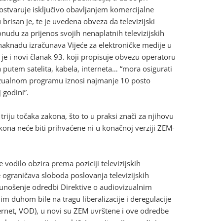
 ostvaruje isključivo obavljanjem komercijalne
u brisan je, te je uvedena obveza da televizijski
udu za prijenos svojih nenaplatnih televizijskih
naknadu izračunava Vijeće za elektroničke medije u
e i novi članak 93. koji propisuje obvezu operatoru
putem satelita, kabela, interneta… “mora osigurati
izualnom programu iznosi najmanje 10 posto
 godini”.
iju točaka zakona, što to u praksi znači za njihovu
kona neće biti prihvaćene ni u konačnoj verziji ZEM-
vodilo obzira prema poziciji televizijskih
 ograničava sloboda poslovanja televizijskih
 unošenje odredbi Direktive o audiovizualnim
 duhom bile na tragu liberalizacije i deregulacije
ternet, VOD), u novi su ZEM uvrštene i ove odredbe