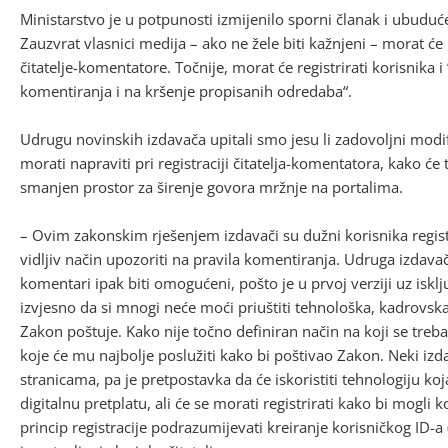
Ministarstvo je u potpunosti izmijenilo sporni članak i ubuduć
Zauzvrat vlasnici medija – ako ne žele biti kažnjeni – morat će 
čitatelje-komentatore. Točnije, morat će registrirati korisnika i 
komentiranja i na kršenje propisanih odredaba“.
Udrugu novinskih izdavača upitali smo jesu li zadovoljni modi
morati napraviti pri registraciji čitatelja-komentatora, kako će ta
smanjen prostor za širenje govora mržnje na portalima.
– Ovim zakonskim rješenjem izdavači su dužni korisnika registri
vidljiv način upozoriti na pravila komentiranja. Udruga izdava
komentari ipak biti omogućeni, pošto je u prvoj verziji uz iskl
izvjesno da si mnogi neće moći priuštiti tehnološka, kadrovska 
Zakon poštuje. Kako nije točno definiran način na koji se treba r
koje će mu najbolje poslužiti kako bi poštivao Zakon. Neki izda
stranicama, pa je pretpostavka da će iskoristiti tehnologiju koja 
digitalnu pretplatu, ali će se morati registrirati kako bi mogli 
princip registracije podrazumijevati kreiranje korisničkog ID-a (