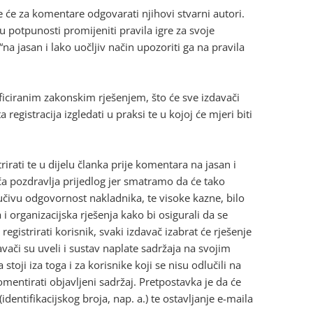
e će za komentare odgovarati njihovi stvarni autori.
u potpunosti promijeniti pravila igre za svoje
“na jasan i lako uočljiv način upozoriti ga na pravila
ficiranim zakonskim rješenjem, što će sve izdavači
 registracija izgledati u praksi te u kojoj će mjeri biti
rati te u dijelu članka prije komentara na jasan i
ča pozdravlja prijedlog jer smatramo da će tako
jučivu odgovornost nakladnika, te visoke kazne, bilo
i organizacijska rješenja kako bi osigurali da se
egistrirati korisnik, svaki izdavač izabrat će rješenje
vači su uveli i sustav naplate sadržaja na svojim
stoji iza toga i za korisnike koji se nisu odlučili na
komentirati objavljeni sadržaj. Pretpostavka je da će
identifikacijskog broja, nap. a.) te ostavljanje e-maila