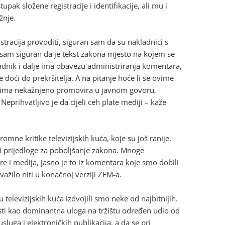
pak složene registracije i identifikacije, ali mu i
žnje.
istracija provoditi, siguran sam da su nakladnici s
. Nisam siguran da je tekst zakona mjesto na kojem se
kladnik i dalje ima obavezu administriranja komentara,
 doći do prekršitelja. A na pitanje hoće li se ovime
jećima nekažnjeno promovira u javnom govoru,
 Neprihvatljivo je da cijeli ceh plate mediji – kaže
mne kritike televizijskih kuća, koje su još ranije,
 i prijedloge za poboljšanje zakona. Mnoge
e i medija, jasno je to iz komentara koje smo dobili
važilo niti u konačnoj verziji ZEM-a.
elevizijskih kuća izdvojili smo neke od najbitnijih.
osti kao dominantna uloga na tržištu određen udio od
luga i elektroničkih publikacija, a da se pri