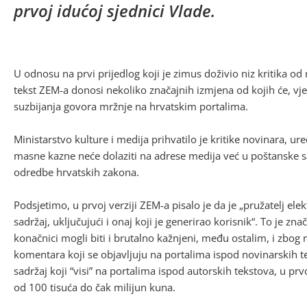
prvoj idućoj sjednici Vlade.
U odnosu na prvi prijedlog koji je zimus doživio niz kritika od
tekst ZEM-a donosi nekoliko značajnih izmjena od kojih će, vj
suzbijanja govora mržnje na hrvatskim portalima.
Ministarstvo kulture i medija prihvatilo je kritike novinara, u
masne kazne neće dolaziti na adrese medija već u poštanske sa
odredbe hrvatskih zakona.
Podsjetimo, u prvoj verziji ZEM-a pisalo je da je „pružatelj el
sadržaj, uključujući i onaj koji je generirao korisnik“. To je zn
konačnici mogli biti i brutalno kažnjeni, među ostalim, i zbog ra
komentara koji se objavljuju na portalima ispod novinarskih
sadržaj koji “visi” na portalima ispod autorskih tekstova, u pr
od 100 tisuća do čak milijun kuna.