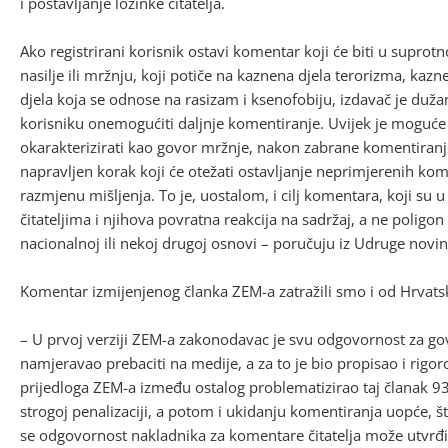
i postavljanje lozinke čitatelja.
Ako registrirani korisnik ostavi komentar koji će biti u supro
nasilje ili mržnju, koji potiče na kaznena djela terorizma, kaz
djela koja se odnose na rasizam i ksenofobiju, izdavač je duž
korisniku onemogućiti daljnje komentiranje. Uvijek je moguće
okarakterizirati kao govor mržnje, nakon zabrane komentiranje k
napravljen korak koji će otežati ostavljanje neprimjerenih k
razmjenu mišljenja. To je, uostalom, i cilj komentara, koji s
čitateljima i njihova povratna reakcija na sadržaj, a ne poligon
nacionalnoj ili nekoj drugoj osnovi – poručuju iz Udruge novin
Komentar izmijenjenog članka ZEM-a zatražili smo i od Hrvats
– U prvoj verziji ZEM-a zakonodavac je svu odgovornost za 
namjeravao prebaciti na medije, a za to je bio propisao i rigo
prijedloga ZEM-a između ostalog problematizirao taj članak 93.
strogoj penalizaciji, a potom i ukidanju komentiranja uopće, š
se odgovornost nakladnika za komentare čitatelja može utvrđi