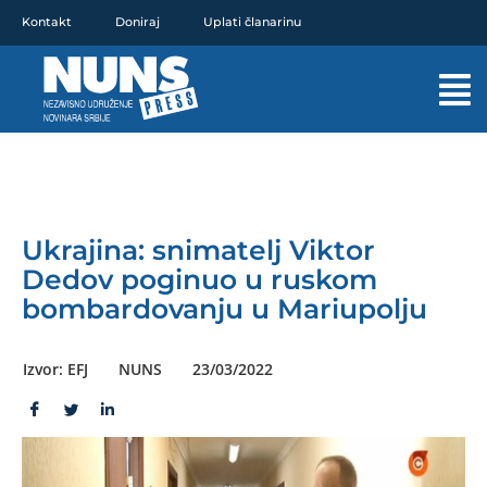
Pređi
Kontakt
Doniraj
Uplati članarinu
na
sadržaj
Mai
Men
Ukrajina: snimatelj Viktor
Dedov poginuo u ruskom
bombardovanju u Mariupolju
Izvor: EFJ
NUNS
23/03/2022