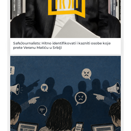
SafeJournalists: Hitno identifikovati i kazniti osobe koje
prete Veranu Matiću u Srbiji