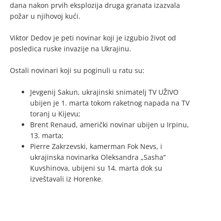
dana nakon prvih eksplozija druga granata izazvala
požar u njihovoj kući.
Viktor Dedov je peti novinar koji je izgubio život od
posledica ruske invazije na Ukrajinu.
Ostali novinari koji su poginuli u ratu su:
Jevgenij Sakun, ukrajinski snimatelj TV UŽIVO
ubijen je 1. marta tokom raketnog napada na TV
toranj u Kijevu;
Brent Renaud, američki novinar ubijen u Irpinu,
13. marta;
Pierre Zakrzevski, kamerman Fok Nevs, i
ukrajinska novinarka Oleksandra „Sasha“
Kuvshinova, ubijeni su 14. marta dok su
izveštavali iz Horenke.