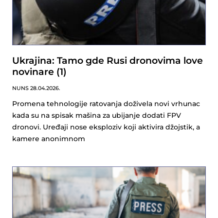
Ukrajina: Tamo gde Rusi dronovima love
novinare (1)
NUNS
28.04.2026.
Promena tehnologije ratovanja doživela novi vrhunac
kada su na spisak mašina za ubijanje dodati FPV
dronovi. Uređaji nose eksploziv koji aktivira džojstik, a
kamere anonimnom