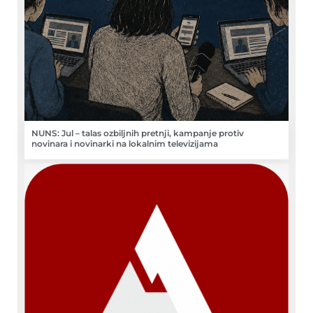
NUNS: Jul – talas ozbiljnih pretnji, kampanje protiv
novinara i novinarki na lokalnim televizijama