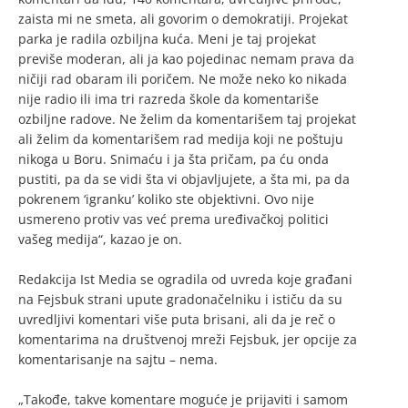
zaista mi ne smeta, ali govorim o demokratiji. Projekat
parka je radila ozbiljna kuća. Meni je taj projekat
previše moderan, ali ja kao pojedinac nemam prava da
ničiji rad obaram ili poričem. Ne može neko ko nikada
nije radio ili ima tri razreda škole da komentariše
ozbiljne radove. Ne želim da komentarišem taj projekat
ali želim da komentarišem rad medija koji ne poštuju
nikoga u Boru. Snimaću i ja šta pričam, pa ću onda
pustiti, pa da se vidi šta vi objavljujete, a šta mi, pa da
pokrenem ‘igranku’ koliko ste objektivni. Ovo nije
usmereno protiv vas već prema uređivačkoj politici
vašeg medija“, kazao je on.
Redakcija Ist Media se ogradila od uvreda koje građani
na Fejsbuk strani upute gradonačelniku i ističu da su
uvredljivi komentari više puta brisani, ali da je reč o
komentarima na društvenoj mreži Fejsbuk, jer opcije za
komentarisanje na sajtu – nema.
„Takođe, takve komentare moguće je prijaviti i samom