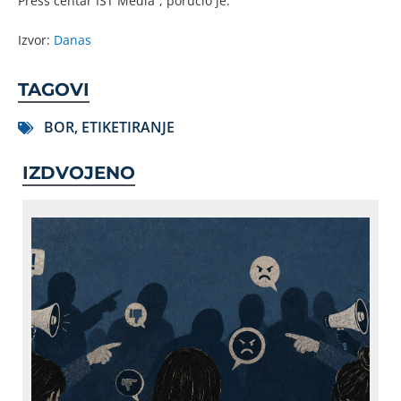
Press centar IST Media“, poručio je.
Izvor:
Danas
TAGOVI
BOR
,
ETIKETIRANJE
IZDVOJENO