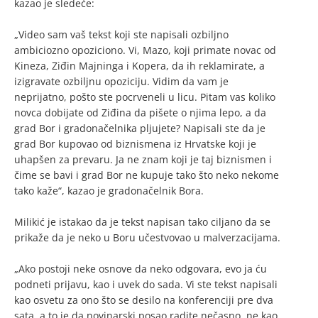
kazao je sledeće:
„Video sam vaš tekst koji ste napisali ozbiljno
ambiciozno opoziciono. Vi, Mazo, koji primate novac od
Kineza, Ziđin Majninga i Kopera, da ih reklamirate, a
izigravate ozbiljnu opoziciju. Vidim da vam je
neprijatno, pošto ste pocrveneli u licu. Pitam vas koliko
novca dobijate od Ziđina da pišete o njima lepo, a da
grad Bor i gradonačelnika pljujete? Napisali ste da je
grad Bor kupovao od biznismena iz Hrvatske koji je
uhapšen za prevaru. Ja ne znam koji je taj biznismen i
čime se bavi i grad Bor ne kupuje tako što neko nekome
tako kaže“, kazao je gradonačelnik Bora.
Milikić je istakao da je tekst napisan tako ciljano da se
prikaže da je neko u Boru učestvovao u malverzacijama.
„Ako postoji neke osnove da neko odgovara, evo ja ću
podneti prijavu, kao i uvek do sada. Vi ste tekst napisali
kao osvetu za ono što se desilo na konferenciji pre dva
sata, a to je da novinarski posao radite nečasno, ne kao