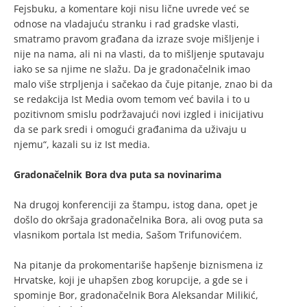
Fejsbuku, a komentare koji nisu lične uvrede već se
odnose na vladajuću stranku i rad gradske vlasti,
smatramo pravom građana da izraze svoje mišljenje i
nije na nama, ali ni na vlasti, da to mišljenje sputavaju
iako se sa njime ne slažu. Da je gradonačelnik imao
malo više strpljenja i sačekao da čuje pitanje, znao bi da
se redakcija Ist Media ovom temom već bavila i to u
pozitivnom smislu podržavajući novi izgled i inicijativu
da se park sredi i omogući građanima da uživaju u
njemu“, kazali su iz Ist media.
Gradonačelnik Bora dva puta sa novinarima
Na drugoj konferenciji za štampu, istog dana, opet je
došlo do okršaja gradonačelnika Bora, ali ovog puta sa
vlasnikom portala Ist media, Sašom Trifunovićem.
Na pitanje da prokomentariše hapšenje biznismena iz
Hrvatske, koji je uhapšen zbog korupcije, a gde se i
spominje Bor, gradonačelnik Bora Aleksandar Milikić,