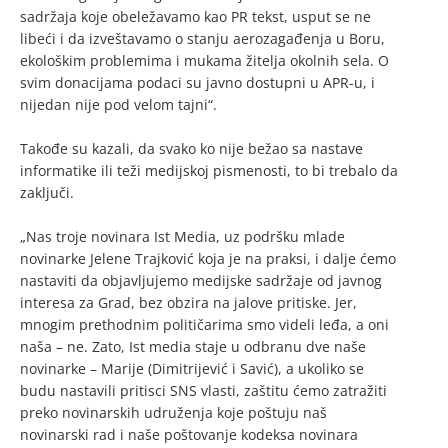
sadržaja koje obeležavamo kao PR tekst, usput se ne
libeći i da izveštavamo o stanju aerozagađenja u Boru,
ekološkim problemima i mukama žitelja okolnih sela. O
svim donacijama podaci su javno dostupni u APR-u, i
nijedan nije pod velom tajni“.
Takođe su kazali, da svako ko nije bežao sa nastave
informatike ili teži medijskoj pismenosti, to bi trebalo da
zaključi.
„Nas troje novinara Ist Media, uz podršku mlade
novinarke Jelene Trajković koja je na praksi, i dalje ćemo
nastaviti da objavljujemo medijske sadržaje od javnog
interesa za Grad, bez obzira na jalove pritiske. Jer,
mnogim prethodnim političarima smo videli leđa, a oni
naša – ne. Zato, Ist media staje u odbranu dve naše
novinarke – Marije (Dimitrijević i Savić), a ukoliko se
budu nastavili pritisci SNS vlasti, zaštitu ćemo zatražiti
preko novinarskih udruženja koje poštuju naš
novinarski rad i naše poštovanje kodeksa novinara