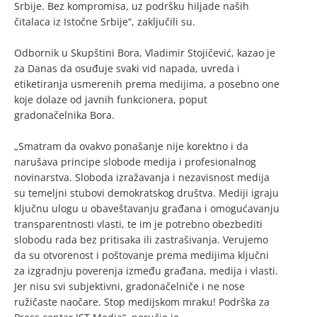
Srbije. Bez kompromisa, uz podršku hiljade naših
čitalaca iz Istočne Srbije“, zaključili su.
Odbornik u Skupštini Bora, Vladimir Stojičević, kazao je
za Danas da osuđuje svaki vid napada, uvreda i
etiketiranja usmerenih prema medijima, a posebno one
koje dolaze od javnih funkcionera, poput
gradonačelnika Bora.
„Smatram da ovakvo ponašanje nije korektno i da
narušava principe slobode medija i profesionalnog
novinarstva. Sloboda izražavanja i nezavisnost medija
su temeljni stubovi demokratskog društva. Mediji igraju
ključnu ulogu u obaveštavanju građana i omogućavanju
transparentnosti vlasti, te im je potrebno obezbediti
slobodu rada bez pritisaka ili zastrašivanja. Verujemo
da su otvorenost i poštovanje prema medijima ključni
za izgradnju poverenja između građana, medija i vlasti.
Jer nisu svi subjektivni, gradonačelniče i ne nose
ružičaste naočare. Stop medijskom mraku! Podrška za