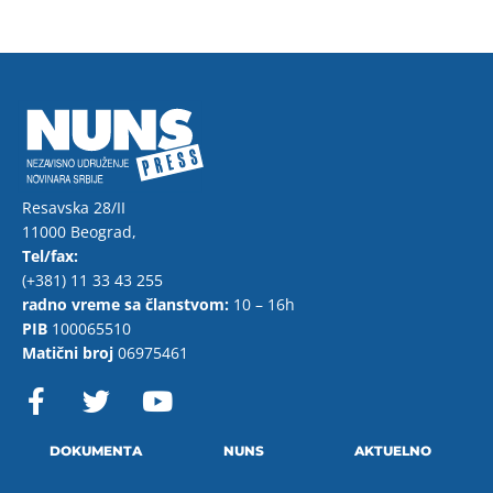
Resavska 28/II
11000 Beograd,
Tel/fax:
(+381) 11 33 43 255
radno vreme sa članstvom:
10 – 16h
PIB
100065510
Matični broj
06975461
F
T
Y
a
w
o
c
i
u
e
t
t
DOKUMENTA
NUNS
AKTUELNO
b
t
u