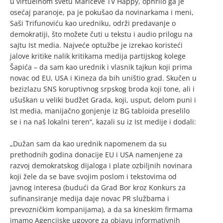
u virtuelnom svetu Marićeve TV Happy, ophrlio ga je
osećaj paranoje, pa je pokušao da novinarkama i meni,
Saši Trifunoviću kao uredniku, održi predavanje o
demokratiji, što možete čuti u tekstu i audio prilogu na
sajtu Ist media. Najveće optužbe je izrekao koristeći
jalove kritike nalik kritikama medija partijskog kolege
Šapića – da sam kao urednik i vlasnik tajkun koji prima
novac od EU, USA i Kineza da bih uništio grad. Skučen u
bezizlazu SNS koruptivnog srpskog broda koji tone, ali i
ušuškan u veliki budžet Grada, koji, usput, delom puni i
Ist media, manijačno gonjenje iz BG tabloida preselilo
se i na naš lokalni teren“, kazali su iz Ist medije i dodali:
„Dužan sam da kao urednik napomenem da su
prethodnih godina donacije EU i USA namenjene za
razvoj demokratskog dijaloga i plate ozbiljnih novinara
koji žele da se bave svojim poslom i tekstovima od
javnog interesa (budući da Grad Bor kroz Konkurs za
sufinansiranje medija daje novac PR službama i
prevozničkim kompanijama), a da sa kineskim firmama
imamo Agencijske ugovore za objavu informativnih