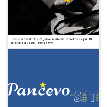
SafeJournalists: Osuđujemo brutalan napad na ekipu BN
televizije u Bosni i Hercegovini