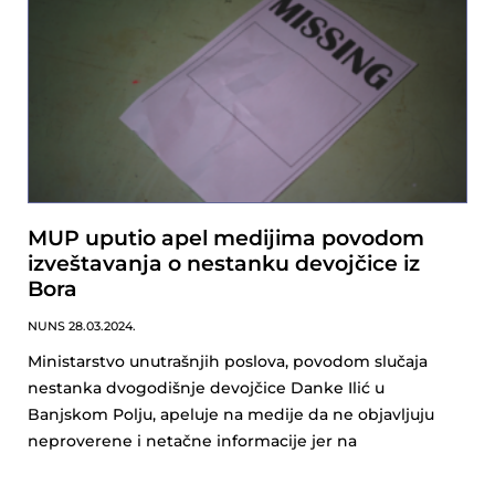
MUP uputio apel medijima povodom
izveštavanja o nestanku devojčice iz
Bora
NUNS
28.03.2024.
Ministarstvo unutrašnjih poslova, povodom slučaja
nestanka dvogodišnje devojčice Danke Ilić u
Banjskom Polju, apeluje na medije da ne objavljuju
neproverene i netačne informacije jer na