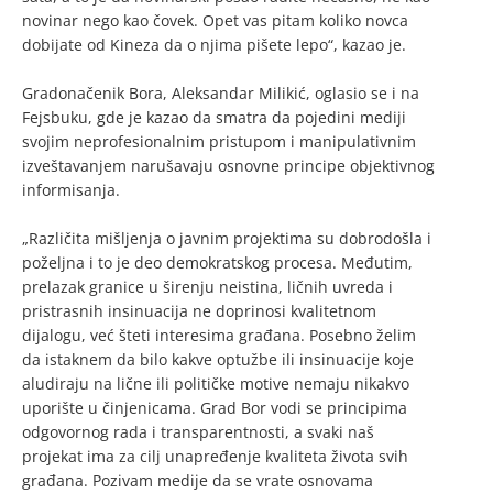
novinar nego kao čovek. Opet vas pitam koliko novca
dobijate od Kineza da o njima pišete lepo“, kazao je.
Gradonačenik Bora, Aleksandar Milikić, oglasio se i na
Fejsbuku, gde je kazao da smatra da pojedini mediji
svojim neprofesionalnim pristupom i manipulativnim
izveštavanjem narušavaju osnovne principe objektivnog
informisanja.
„Različita mišljenja o javnim projektima su dobrodošla i
poželjna i to je deo demokratskog procesa. Međutim,
prelazak granice u širenju neistina, ličnih uvreda i
pristrasnih insinuacija ne doprinosi kvalitetnom
dijalogu, već šteti interesima građana. Posebno želim
da istaknem da bilo kakve optužbe ili insinuacije koje
aludiraju na lične ili političke motive nemaju nikakvo
uporište u činjenicama. Grad Bor vodi se principima
odgovornog rada i transparentnosti, a svaki naš
projekat ima za cilj unapređenje kvaliteta života svih
građana. Pozivam medije da se vrate osnovama