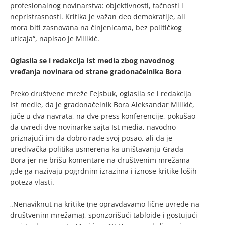
profesionalnog novinarstva: objektivnosti, tačnosti i
nepristrasnosti. Kritika je važan deo demokratije, ali
mora biti zasnovana na činjenicama, bez političkog
uticaja“, napisao je Milikić.
Oglasila se i redakcija Ist media zbog navodnog
vređanja novinara od strane gradonačelnika Bora
Preko društvene mreže Fejsbuk, oglasila se i redakcija
Ist medie, da je gradonačelnik Bora Aleksandar Milikić,
juče u dva navrata, na dve press konferencije, pokušao
da uvredi dve novinarke sajta Ist media, navodno
priznajući im da dobro rade svoj posao, ali da je
uređivačka politika usmerena ka uništavanju Grada
Bora jer ne brišu komentare na društvenim mrežama
gde ga nazivaju pogrdnim izrazima i iznose kritike loših
poteza vlasti.
„Nenaviknut na kritike (ne opravdavamo lične uvrede na
društvenim mrežama), sponzorišući tabloide i gostujući