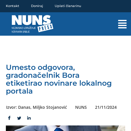
Pređi
Kontakt
Doniraj
Uplati članarinu
na
sadržaj
Mai
Men
Umesto odgovora,
gradonačelnik Bora
etiketirao novinare lokalnog
portala
Izvor: Danas, Miljko Stojanović
NUNS
21/11/2024