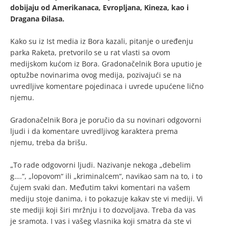
dobijaju od Amerikanaca, Evropljana, Kineza, kao i
Dragana Đilasa.
Kako su iz Ist media iz Bora kazali, pitanje o uređenju
parka Raketa, pretvorilo se u rat vlasti sa ovom
medijskom kućom iz Bora. Gradonačelnik Bora uputio je
optužbe novinarima ovog medija, pozivajući se na
uvredljive komentare pojedinaca i uvrede upućene lično
njemu.
Gradonačelnik Bora je poručio da su novinari odgovorni
ljudi i da komentare uvredljivog karaktera prema
njemu, treba da brišu.
„To rade odgovorni ljudi. Nazivanje nekoga „debelim
g….“, „lopovom“ ili „kriminalcem“, navikao sam na to, i to
čujem svaki dan. Međutim takvi komentari na vašem
mediju stoje danima, i to pokazuje kakav ste vi mediji. Vi
ste mediji koji širi mržnju i to dozvoljava. Treba da vas
je sramota. I vas i vašeg vlasnika koji smatra da ste vi