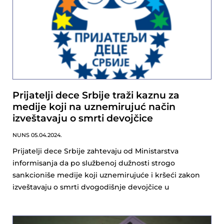
Prijatelji dece Srbije traži kaznu za
medije koji na uznemirujuć način
izveštavaju o smrti devojčice
NUNS
05.04.2024.
Prijatelji dece Srbije zahtevaju od Ministarstva
informisanja da po službenoj dužnosti strogo
sankcioniše medije koji uznemirujuće i kršeći zakon
izveštavaju o smrti dvogodišnje devojčice u