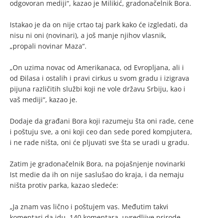
odgovoran mediji“, kazao je Milikić, gradonačelnik Bora.
Istakao je da on nije crtao taj park kako će izgledati, da
nisu ni oni (novinari), a još manje njihov vlasnik,
„propali novinar Maza“.
„On uzima novac od Amerikanaca, od Evropljana, ali i
od Đilasa i ostalih i pravi cirkus u svom gradu i izigrava
pijuna različitih službi koji ne vole državu Srbiju, kao i
vaš mediji“, kazao je.
Dodaje da građani Bora koji razumeju šta oni rade, cene
i poštuju sve, a oni koji ceo dan sede pored kompjutera,
i ne rade ništa, oni će pljuvati sve šta se uradi u gradu.
Zatim je gradonačelnik Bora, na pojašnjenje novinarki
Ist medie da ih on nije saslušao do kraja, i da nemaju
ništa protiv parka, kazao sledeće:
„Ja znam vas lično i poštujem vas. Međutim takvi
komentari da idu, 140 komentara, uvredljive prirode,