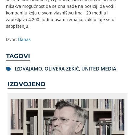
nikakva mogućnost da se ona nađe na poziciji da vodi
kompaniju koja u svom vlasništvu ima 120 medija i
zapošljava 4.200 ljudi u osam zemalja, zaključuje se u
saopštenju.
Izvor:
Danas
TAGOVI
IZDVAJAMO
,
OLIVERA ZEKIĆ
,
UNITED MEDIA
IZDVOJENO