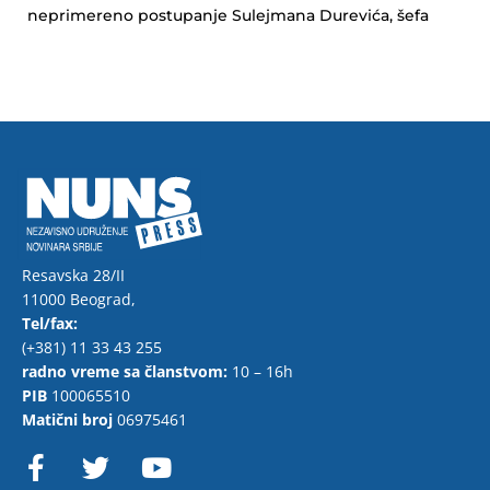
neprimereno postupanje Sulejmana Durevića, šefa
Resavska 28/II
11000 Beograd,
Tel/fax:
(+381) 11 33 43 255
radno vreme sa članstvom:
10 – 16h
PIB
100065510
Matični broj
06975461
F
T
Y
a
w
o