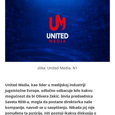
slika: United Media, N1
United Media, kao lider u medijskoj industriji
jugoistočne Evrope, odlučno odbacuje bilo kakvu
mogućnost da bi Olivera Zekić, bivša predsednica
Saveta REM-a, mogla da postane direktorka naše
kompanije, navodi se u saopštenju. Nikada joj nije
ponuđena ta pozicija, niti postoji ikakva diskusija o