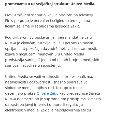
promenama u upravljačkoj strukturi United Media.
Ovaj izmišljeni scenario, koji je plasiran na televiziji
Pink, potpuno je nerealan i očigledno temeljen na
ličnim željama ili zabludama gospođe Zekić.
Pod pritiskom Evropske unije, njen mandat na čelu
REM-a je okončan, ostavljajući je u potrazi za novim
opcijama. U pokušaju da zadrži neki vid relevantnosti,
izjava o mogućem imenovanju u United Media
predstavlja samo još jedan od njenih brojnih medijskih
spinova, navodi se u saopštenju.
United Media se vodi vrednostima profesionalizma,
nezavisnosti i odgovornosti, snažno podržavajući
slobodne medije i njihov rad. Nasuprot tome,
decenijska praksa
Olivere Zekić
kao predsednice Saveta
REM-a dijametralno je suprotna tim principima. Umesto
da zastupa javni interes i unapredi regulaciju
elektronskih medija, Zekić je najodgovornija što su