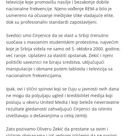
televizije koje promovišu nasilje i bezakonje dobile
nacionalne frekvencije. Njeno vođenje REM-a bilo je
usmereno na očuvanje medijske slike vladajuće elite,
dok su profesionalni standardi zapostavljeni.
Svedoci smo činjenice da se vlast u Srbiji trenutno
suočava s masovnim studentskim protestima, najvećim
koje je Srbija videla ne samo od 5. oktobra 2000. godine,
već ranije. Uplašeni za vlastiti opstanak, Zekić i njeni
politički saveznici ne biraju sredstva, uključujući
manipulacije i obmane putem tabloida i televizija sa
nacionalnim frekvencijama.
Ipak, ovi i slični spinovi koji se čuju u javnosti ovih dana
ne mogu da poljuljaju ugled i kredibilitet medija koji
posluju u okviru United Media i koji beleže neverovatne
rezultate gledanosti zahvaljujući činjenici da istinito
izveštavaju o dešavanjima u celoj zemlji.
Zato pozivamo Oliveru Zekić da prestane sa ovim i
sličnim obmanama i još jednom ističemo da ne postoji