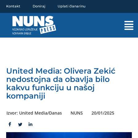
Pređi
Kontakt
Doniraj
Uplati članarinu
na
sadržaj
Mai
Men
United Media: Olivera Zekić
nedostojna da obavlja bilo
kakvu funkciju u našoj
kompaniji
Izvor: United Media/Danas
NUNS
20/01/2025