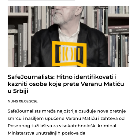
SafeJournalists: Hitno identifikovati i
kazniti osobe koje prete Veranu Matiću
u Srbiji
NUNS
08.08.2026.
SafeJournalists mreža najoštrije osuđuje nove pretnje
smrću i nasiljem upućene Veranu Matiću i zahteva od
Posebnog tužilaštva za visokotehnološki kriminal i
Ministarstva unutrašnjih poslova da