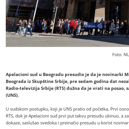
Foto: N
Apelacioni sud u Beogradu presudio je da je novinarki M
Beograda iz Skupštine Srbije, pre sedam godina dat neza
Radio-televizija Srbije (RTS) dužna da je vrati na posao,
(UNS).
U sudskom postupku, koji je UNS pratio od početka, Prvi osno
RTS, dok je Apelacioni sud prvi put takvu presudu ukinuo, a za
dokaze, saslušao svedoka i preinačio presudu u korist novinar