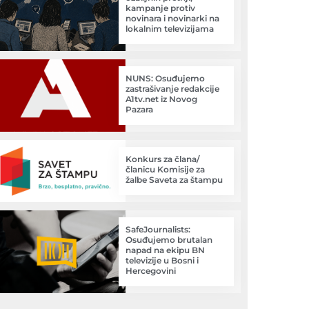
kampanje protiv
novinara i novinarki na
lokalnim televizijama
NUNS: Osuđujemo
zastrašivanje redakcije
A1tv.net iz Novog
Pazara
Konkurs za člana/
članicu Komisije za
žalbe Saveta za štampu
SafeJournalists:
Osuđujemo brutalan
napad na ekipu BN
televizije u Bosni i
Hercegovini