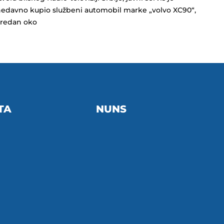
edavno kupio službeni automobil marke „volvo XC90“,
vredan oko
TA
NUNS