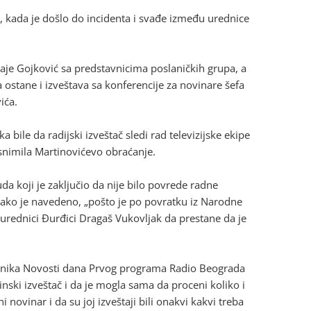
e, kada je došlo do incidenta i svađe između urednice
Maje Gojković sa predstavnicima poslaničkih grupa, a
da ostane i izveštava sa konferencije za novinare šefa
ića.
a bile da radijski izveštač sledi rad televizijske ekipe
 i snimila Martinovićevo obraćanje.
a koji je zaključio da nije bilo povrede radne
 kako je navedeno, „pošto je po povratku iz Narodne
urednici Đurđici Dragaš Vukovljak da prestane da je
ednika Novosti dana Prvog programa Radio Beograda
nski izveštač i da je mogla sama da proceni koliko i
i novinar i da su joj izveštaji bili onakvi kakvi treba