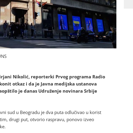
UNS
irjani Nikolić, reporterki Prvog programa Radio
konit otkaz i da je Javna medijska ustanova
 saopštilo je danas Udruženje novinara Srbije
vni sud u Beogradu je dva puta odlučivao u korist
tim, drugi put, otvorio raspravu, ponovo izveo
ke.