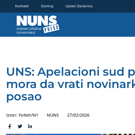
Pređi
Kontakt
Doniraj
Uplati članarinu
na
sadržaj
UNS: Apelacioni sud 
mora da vrati novinar
posao
Izvor: FoNet/N1
NUNS
27/02/2026