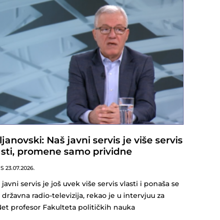
ljanovski: Naš javni servis je više servis
asti, promene samo prividne
NS
23.07.2026.
 javni servis je još uvek više servis vlasti i ponaša se
 državna radio-televizija, rekao je u intervjuu za
et profesor Fakulteta političkih nauka