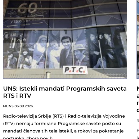
UNS: Istekli mandati Programskih saveta
RTS i RTV
NUNS
05.08.2026.
Radio-televizija Srbije (RTS) i Radio-televizija Vojvodine
(RTV) nemaju formirane Programske savete pošto su
P
mandati članova tih tela istekli, a rokovi za pokretanje
i
postupka izbora novih