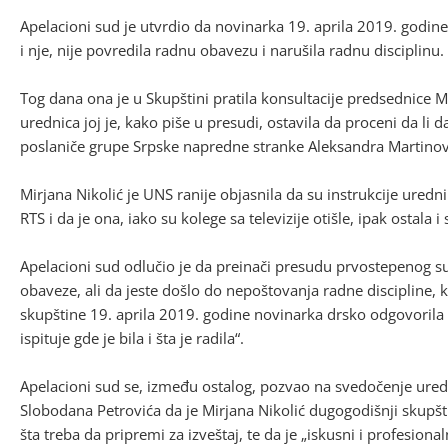
Apelacioni sud je utvrdio da novinarka 19. aprila 2019. godin
i nje, nije povredila radnu obavezu i narušila radnu disciplinu.
Tog dana ona je u Skupštini pratila konsultacije predsednice 
urednica joj je, kako piše u presudi, ostavila da proceni da li 
poslaniče grupe Srpske napredne stranke Aleksandra Martinov
Mirjana Nikolić je UNS ranije objasnila da su instrukcije urednik
RTS i da je ona, iako su kolege sa televizije otišle, ipak ostala
Apelacioni sud odlučio je da preinači presudu prvostepenog sud
obaveze, ali da jeste došlo do nepoštovanja radne discipline,
skupštine 19. aprila 2019. godine novinarka drsko odgovorila 
ispituje gde je bila i šta je radila“.
Apelacioni sud se, između ostalog, pozvao na svedočenje ur
Slobodana Petrovića da je Mirjana Nikolić dugogodišnji skupšti
šta treba da pripremi za izveštaj, te da je „iskusni i profesionaln