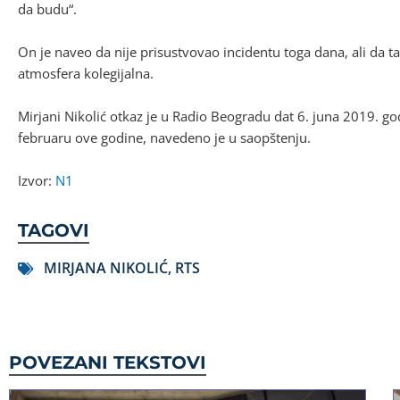
da budu“.
On je naveo da nije prisustvovao incidentu toga dana, ali da ta
atmosfera kolegijalna.
Mirjani Nikolić otkaz je u Radio Beogradu dat 6. juna 2019. g
februaru ove godine, navedeno je u saopštenju.
Izvor:
N1
TAGOVI
MIRJANA NIKOLIĆ
,
RTS
POVEZANI TEKSTOVI