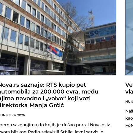
Nova.rs saznaje: RTS kupio pet
Ve
automobila za 200.000 evra, među
vl
njima navodno i „volvo“ koji vozi
NU
direktorka Manja Grčić
Naš
NUNS
31.07.2026.
kao
rema saznanjima do kojih je došao portal Nova.rs iz
FoN
zvora bliskog Radio-televiziji Srbije, javni servis je