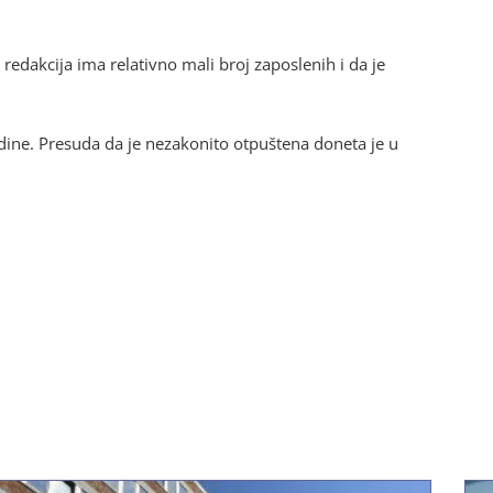
 redakcija ima relativno mali broj zaposlenih i da je
odine. Presuda da je nezakonito otpuštena doneta je u