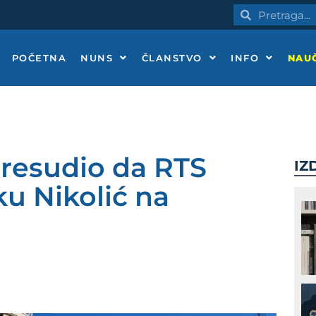
Pretraga
Pretraga
POČETNA
NUNS
ČLANSTVO
INFO
NAUČ
presudio da RTS
IZ
ku Nikolić na