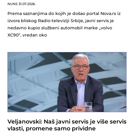
NUNS
31.07.2026.
Prema saznanjima do kojih je došao portal Nova.rs iz
izvora bliskog Radio-televiziji Srbije, javni servis je
nedavno kupio službeni automobil marke „volvo
XC90“, vredan oko
Veljanovski: Naš javni servis je više servis
vlasti, promene samo prividne