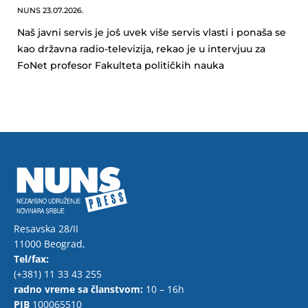
NUNS
23.07.2026.
Naš javni servis je još uvek više servis vlasti i ponaša se
kao državna radio-televizija, rekao je u intervjuu za
FoNet profesor Fakulteta političkih nauka
Resavska 28/II
11000 Beograd,
Tel/fax:
(+381) 11 33 43 255
radno vreme sa članstvom:
10 – 16h
PIB
100065510