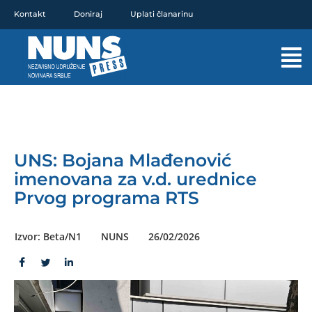
Pređi
Kontakt
Doniraj
Uplati članarinu
na
sadržaj
Mai
Men
UNS: Bojana Mlađenović
imenovana za v.d. urednice
Prvog programa RTS
Izvor: Beta/N1
NUNS
26/02/2026