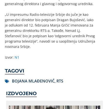
generalnog direktora i glavnog i odgovornog urednika.
„U impresumu Radio-televizije Srbije do juče je kao
generalni direktor bio potpisan Dragan Bujošević, iako
je odlukom od 12. februara Manja Grčić imenovana za
generalnu direktorku RTS-a. Takođe, Nenad LJ.
Stefanović bio je potpisan kao ‘odgovorni urednik Prvog
programa televizije“, navodi se u saopštenju Udruženja
novinara Srbije.
Izvor:
N1
TAGOVI
BOJANA MLAĐENOVIĆ
,
RTS
IZDVOJENO