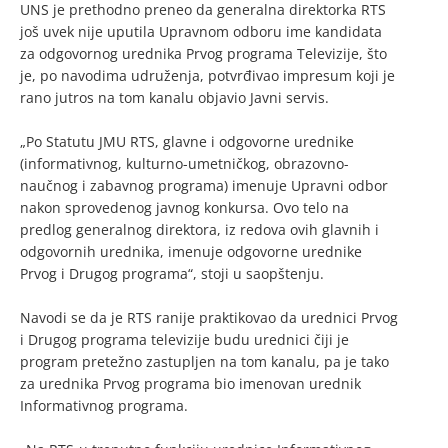
UNS je prethodno preneo da generalna direktorka RTS
još uvek nije uputila Upravnom odboru ime kandidata
za odgovornog urednika Prvog programa Televizije, što
je, po navodima udruženja, potvrđivao impresum koji je
rano jutros na tom kanalu objavio Javni servis.
„Po Statutu JMU RTS, glavne i odgovorne urednike
(informativnog, kulturno-umetničkog, obrazovno-
naučnog i zabavnog programa) imenuje Upravni odbor
nakon sprovedenog javnog konkursa. Ovo telo na
predlog generalnog direktora, iz redova ovih glavnih i
odgovornih urednika, imenuje odgovorne urednike
Prvog i Drugog programa“, stoji u saopštenju.
Navodi se da je RTS ranije praktikovao da urednici Prvog
i Drugog programa televizije budu urednici čiji je
program pretežno zastupljen na tom kanalu, pa je tako
za urednika Prvog programa bio imenovan urednik
Informativnog programa.