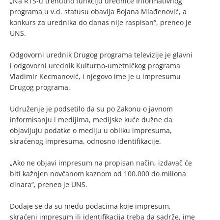
„Na RTS-u trenutno funkciju urednice Informativnog
programa u v.d. statusu obavlja Bojana Mlađenović, a
konkurs za urednika do danas nije raspisan“, preneo je
UNS.
Odgovorni urednik Drugog programa televizije je glavni
i odgovorni urednik Kulturno-umetničkog programa
Vladimir Kecmanović, i njegovo ime je u impresumu
Drugog programa.
Udruženje je podsetilo da su po Zakonu o javnom
informisanju i medijima, medijske kuće dužne da
objavljuju podatke o mediju u obliku impresuma,
skraćenog impresuma, odnosno identifikacije.
„Ako ne objavi impresum na propisan način, izdavač će
biti kažnjen novčanom kaznom od 100.000 do miliona
dinara“, preneo je UNS.
Dodaje se da su među podacima koje impresum,
skraćeni impresum ili identifikacija treba da sadrže, ime