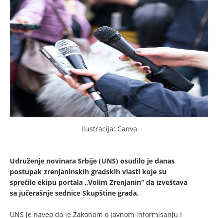
Ilustracija: Canva
Udruženje novinara Srbije (UNS) osudilo je danas
postupak zrenjaninskih gradskih vlasti koje su
sprečile ekipu portala „Volim Zrenjanin“ da izveštava
sa jučerašnje sednice Skupštine grada.
UNS je naveo da je Zakonom o javnom informisanju i