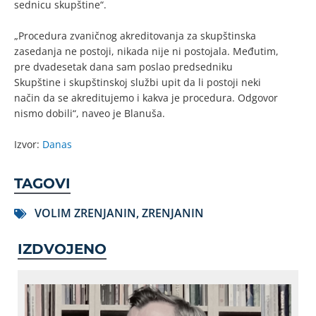
sednicu skupštine“.
„Procedura zvaničnog akreditovanja za skupštinska
zasedanja ne postoji, nikada nije ni postojala. Međutim,
pre dvadesetak dana sam poslao predsedniku
Skupštine i skupštinskoj službi upit da li postoji neki
način da se akreditujemo i kakva je procedura. Odgovor
nismo dobili“, naveo je Blanuša.
Izvor:
Danas
TAGOVI
VOLIM ZRENJANIN
,
ZRENJANIN
IZDVOJENO