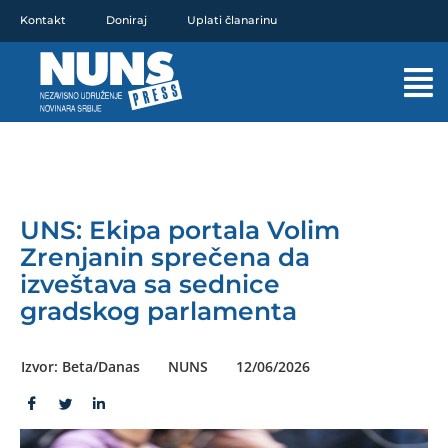
Pređi
Kontakt
Doniraj
Uplati članarinu
na
sadržaj
Mai
Men
UNS: Ekipa portala Volim
Zrenjanin sprečena da
izveštava sa sednice
gradskog parlamenta
Izvor: Beta/Danas
NUNS
12/06/2026