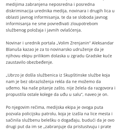
medijima zabranjena neposredna i posredna
diskriminacija urednika medija, novinara i drugih lica u
oblasti javnog informisanja, te da se sloboda javnog
informisanja ne sme povređivati zloupotrebom
službenog položaja i javnih ovlašćenja.
Novinar i urednik portala „Volim Zrenjanin“ Aleksandar
Blanuša kazao je za to novinarsko udruženje da je
njihovu ekipu prilikom dolaska u zgradu Gradske kuće
zaustavilo obezbeđenje.
„Ubrzo je došla službenica iz Skupštinske službe koja
nam je bez obrazloženja rekla da ne možemo da
uđemo. Na naše pitanje zašto, nije želela da razgovora i
propustila ostale kolege da uđu u salu“, naveo je on.
Po njegovim rečima, medijska ekipa je ovoga puta
pozvala policijsku patrolu, koja je izašla na lice mesta i
sačinila službenu belešku o događaju, budući da je ovo
drugi put da im se „zabranjuje da pristustvuju i prate