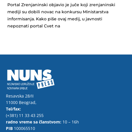
Portal Zrenjaninski objavio je juče koji zrenjaninski
mediji su dobili novac na konkursu Ministarstva
informisanja. Kako piše ovaj medij, u javnosti
nepoznati portal Cvet na
Resavska 28/II
11000 Beograd,
Tel/fax:
(+381) 11 33 43 255
radno vreme sa članstvom:
10 – 16h
PIB
100065510