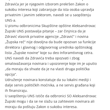
Zdravića jer je njegovim izborom prekršen Zakon o
sukobu interesa koji zabranjuje da ista osoba upravlja
privatnim i javnim sektorom, navodi se u saopštenju
UNS-a.
U pismu odbronicima Skupštine opštine Aleksandrovac
Župski UNS postavalja pitanje – zar činjnica da je
Zdravić vlasnik privatne agencije „Zdravić“ i novina
„Župska reč“ nije dovoljna da bude opozvan sa funkcije
direktora i glavnog i odgovornog urednika opštinskog
lista „Župske novine“ koje su deo Inforamtivnog cetra.
UNS navodi da Zdravića treba opozvati i zbog
omalovažavanja novinara i upozorenje koje im je uputio
„da moraju da shvate da je na vlasti druga politička
opcija“.
Udruženje novinara konstatuje da su lokalni mediji i
dalje servis političkih moćnika, a ne servis građana koji
ih finansiraju.
U saopštenju UNS ističe da odbronici SO Aleksandrovac
Župski mogu i da se ne slažu sa zahtevom novinara ali
moraju da poštuju Zakon o sukobu interesa.