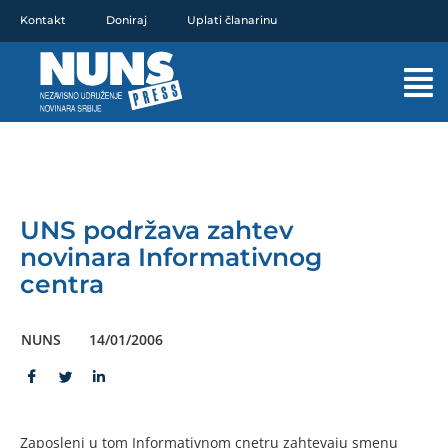
Pređi
Kontakt
Doniraj
Uplati članarinu
na
sadržaj
Mai
Men
UNS podržava zahtev
novinara Informativnog
centra
NUNS
14/01/2006
Zaposleni u tom Informativnom cnetru zahtevaju smenu