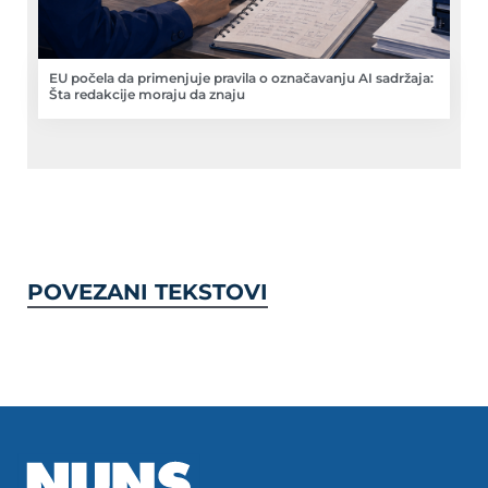
EU počela da primenjuje pravila o označavanju AI sadržaja:
Šta redakcije moraju da znaju
POVEZANI TEKSTOVI