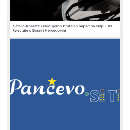
SafeJournalists: Osuđujemo brutalan napad na ekipu BN
televizije u Bosni i Hercegovini