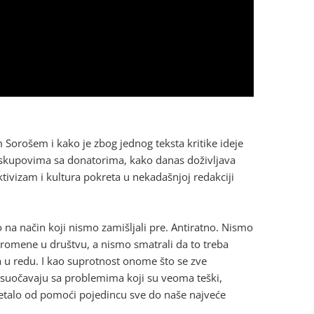
Sorošem i kako je zbog jednog teksta kritike ideje
skupovima sa donatorima, kako danas doživljava
ivizam i kultura pokreta u nekadašnjoj redakciji
na način koji nismo zamišljali pre. Antiratno. Nismo
a promene u društvu, a nismo smatrali da to treba
a u redu. I kao suprotnost onome što se zve
e suočavaju sa problemima koji su veoma teški,
etalo od pomoći pojedincu sve do naše najveće