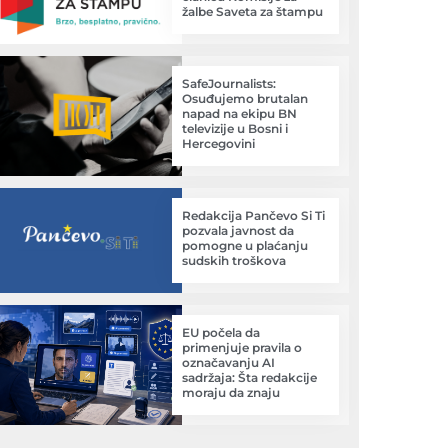
žalbe Saveta za štampu
SafeJournalists:
Osuđujemo brutalan
napad na ekipu BN
televizije u Bosni i
Hercegovini
Redakcija Pančevo Si Ti
pozvala javnost da
pomogne u plaćanju
sudskih troškova
EU počela da
primenjuje pravila o
označavanju AI
sadržaja: Šta redakcije
moraju da znaju