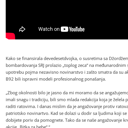
Kako se finansirala devedesetdvojka, o susretima sa Džordžem 
bombardovanja SRJ prolazio „toplog zeca“ na međunarodnim 
upotrebu pojma nezavisno novinarstvo i zašto smatra da su akt
B92 bili ispravni modeli profesionalnog ponašanja.
„Zbog okolnosti bilo je jasno da mi moramo da se angažujemo 
imali snagu i tradiciju, bili smo mlada redakcija koja je želel
raditi ratovima. I danas mislim da je angažovanje protiv ratov
patriotsko novinartvo. Kad se dolazi u dodir sa ljudima koji s
dobijete poriv da pomognete. Tako da se naše angažovanje kr
akcije „Bitka za bebe“.“