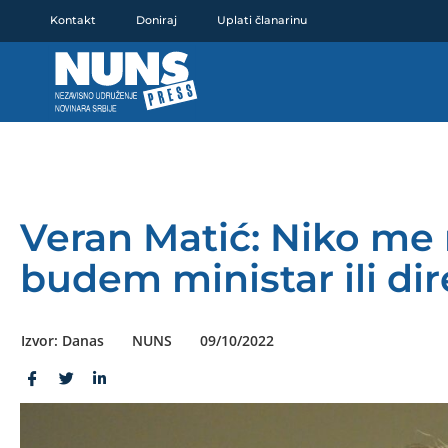
Pređi
Kontakt
Doniraj
Uplati članarinu
na
sadržaj
Veran Matić: Niko me 
budem ministar ili di
Izvor: Danas
NUNS
09/10/2022