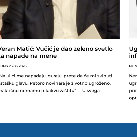
Veran Matić: Vučić je dao zeleno svetlo
Ug
za napade na mene
in
NUNS
25.06.2026.
NU
Na ulici me napadaju, guraju, prete da će mi skinuti
Ner
stašku glavu. Petoro novinara je životno ugroženo.
ugr
Praktično nemamo nikakvu zaštitu” U svega
pri
opt