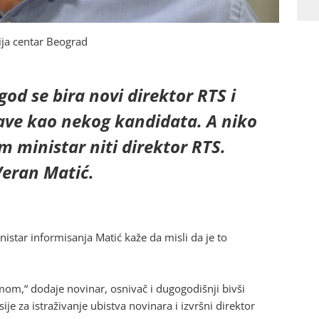
ija centar Beograd
od se bira novi direktor RTS i
ave kao nekog kandidata. A niko
m ministar niti direktor RTS.
 Veran Matić.
istar informisanja Matić kaže da misli da je to
mom,“ dodaje novinar, osnivač i dugogodišnji bivši
 za istraživanje ubistva novinara i izvršni direktor