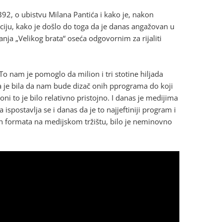
92, o ubistvu Milana Pantića i kako je, nakon
daciju, kako je došlo do toga da je danas angažovan u
anja „Velikog brata“ oseća odgovornim za rijaliti
To nam je pomoglo da milion i tri stotine hiljada
ja je bila da nam bude dizač onih pprograma do koji
i to je bilo relativno pristojno. I danas je medijima
spostavlja se i danas da je to najjeftiniji program i
vih formata na medijskom tržištu, bilo je neminovno