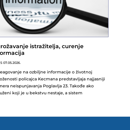
rožavanje istražitelja, curenje
formacija
NS
07.05.2026.
eagovanje na ozbiljne informacije o životnoj
oženosti policajca Kecmana predstavljaja najjasniji
mera neispunjavanja Poglavlja 23. Takođe ako
uženi koji je u bekstvu nestaje, a sistem