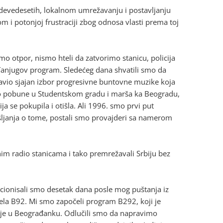
devedesetih, lokalnom umrežavanju i postavljanju
m i potonjoj frustraciji zbog odnosa vlasti prema toj
smo otpor, nismo hteli da zatvorimo stanicu, policija
 Tanjugov program. Sledećeg dana shvatili smo da
vio sjajan izbor progresivne buntovne muzike koja
 do pobune u Studentskom gradu i marša ka Beogradu,
a se pokupila i otišla. Ali 1996. smo prvi put
šljanja o tome, postali smo provajderi sa namerom
nim radio stanicama i tako premrežavali Srbiju bez
cionisali smo desetak dana posle mog puštanja iz
zela B92. Mi smo započeli program B292, koji je
ije u Beograđanku. Odlučili smo da napravimo