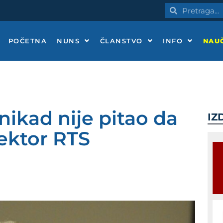
Pretraga
Pretraga
POČETNA
NUNS
ČLANSTVO
INFO
NAUČ
nikad nije pitao da
IZ
rektor RTS