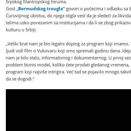
Srpskog filantropskog foruma.
Gost „
Bermudskog trougla“
govori o počecima i odlasku sa B
Ćuruvijinog ubistva, do njega stigla vest da je sledeći za likvi
telima usko povezanim sa institucijama i da li se zbog prikaziv
kulturu u Srbiji.
„Veliki brat nam je bio legalni doping za program koji imamo. 
ljudi vidi film o Vukovaru koji smo spremali godinu dana. Ide
nam je bilo stalo, informativnog i dokumentarnog. U prvoj sezon
problem biznis model, koliko ćete prodati gledanog vremena, a i
program koji najviše intrigira. Već tad se pojavilo mnogo tak
da se dogodi.“