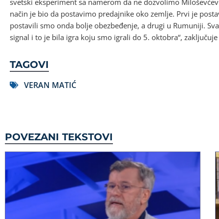
svetski eksperiment sa namerom da ne dozvolimo Miloševćevo
način je bio da postavimo predajnike oko zemlje. Prvi je posta
postavili smo onda bolje obezbeđenje, a drugi u Rumuniji. Sva
signal i to je bila igra koju smo igrali do 5. oktobra“, zaključuje
TAGOVI
VERAN MATIĆ
POVEZANI TEKSTOVI