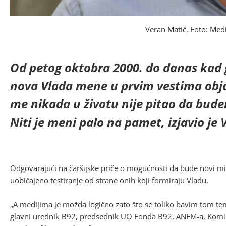
Veran Matić, Foto: Med
Od petog oktobra 2000. do danas kad g
nova Vlada mene u prvim vestima obj
me nikada u životu nije pitao da bude
Niti je meni palo na pamet, izjavio je
Odgovarajući na čaršijske priče o mogućnosti da bude novi min
uobičajeno testiranje od strane onih koji formiraju Vladu.
„A medijima je možda logično zato što se toliko bavim tom te
glavni urednik B92, predsednik UO Fonda B92, ANEM-a, Komisije