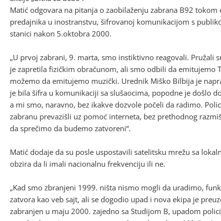
Matić odgovara na pitanja o zaobilaženju zabrana B92 tokom 
predajnika u inostranstvu, šifrovanoj komunikacijom s publiko
stanici nakon 5.oktobra 2000.
„U prvoj zabrani, 9. marta, smo instiktivno reagovali. Pružali 
je zapretila fizičkim obračunom, ali smo odbili da emitujemo
možemo da emitujemo muzički. Urednik Miško Bilbija je napra
je bila šifra u komunikaciji sa slušaocima, popodne je došlo
a mi smo, naravno, bez ikakve dozvole počeli da radimo. Policij
zabranu prevazišli uz pomoć interneta, bez prethodnog razmi
da sprečimo da budemo zatvoreni“.
Matić dodaje da su posle uspostavili satelitsku mrežu sa lokal
obzira da li imali nacionalnu frekvenciju ili ne.
„Kad smo zbranjeni 1999. ništa nismo mogli da uradimo, funk
zatvora kao veb sajt, ali se dogodio upad i nova ekipa je preu
zabranjen u maju 2000. zajedno sa Studijom B, upadom polic