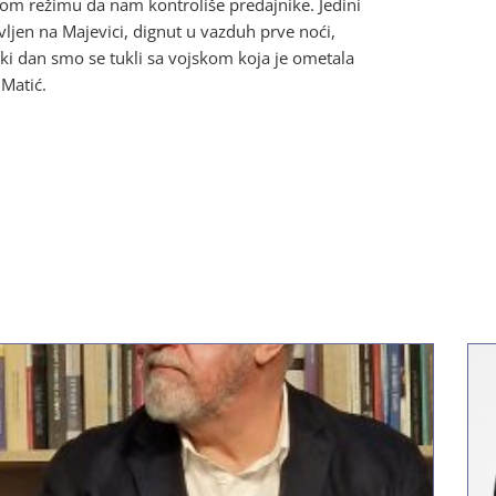
m režimu da nam kontroliše predajnike. Jedini
vljen na Majevici, dignut u vazduh prve noći,
ki dan smo se tukli sa vojskom koja je ometala
 Matić.