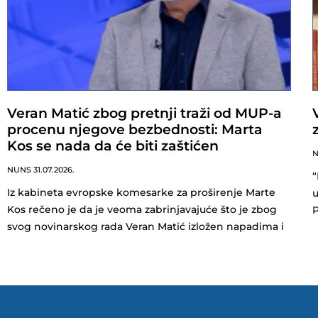
Veran Matić zbog pretnji traži od MUP-a
procenu njegove bezbednosti: Marta
Kos se nada da će biti zaštićen
NUNS
31.07.2026.
“
Iz kabineta evropske komesarke za proširenje Marte
u
Kos rečeno je da je veoma zabrinjavajuće što je zbog
svog novinarskog rada Veran Matić izložen napadima i