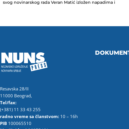
svog novinarskog rada Veran Matić izložen napadima i
DOKUMEN
Resavska 28/II
11000 Beograd,
Tel/fax:
(+381) 11 33 43 255
radno vreme sa članstvom:
10 – 16h
PIB
100065510