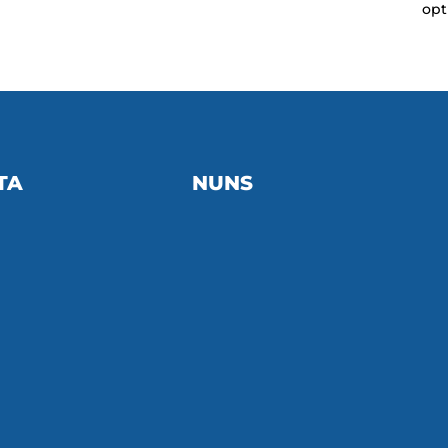
opt
TA
NUNS