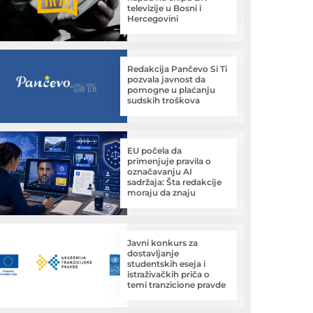
televizije u Bosni i
Hercegovini
Redakcija Pančevo Si Ti
pozvala javnost da
pomogne u plaćanju
sudskih troškova
EU počela da
primenjuje pravila o
označavanju AI
sadržaja: Šta redakcije
moraju da znaju
Javni konkurs za
dostavljanje
studentskih eseja i
istraživačkih priča o
temi tranzicione pravde