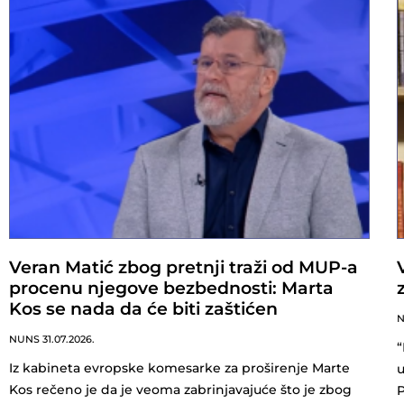
Veran Matić zbog pretnji traži od MUP-a
procenu njegove bezbednosti: Marta
Kos se nada da će biti zaštićen
NUNS
31.07.2026.
“
Iz kabineta evropske komesarke za proširenje Marte
u
Kos rečeno je da je veoma zabrinjavajuće što je zbog