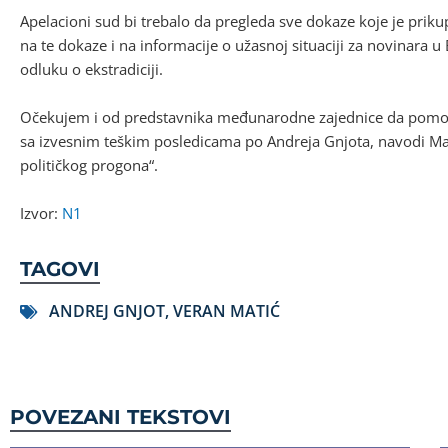
Apelacioni sud bi trebalo da pregleda sve dokaze koje je prikupi
na te dokaze i na informacije o užasnoj situaciji za novinara u
odluku o ekstradiciji.
Očekujem i od predstavnika međunarodne zajednice da pomogn
sa izvesnim teškim posledicama po Andreja Gnjota, navodi Mati
političkog progona“.
Izvor:
N1
TAGOVI
ANDREJ GNJOT
,
VERAN MATIĆ
POVEZANI TEKSTOVI