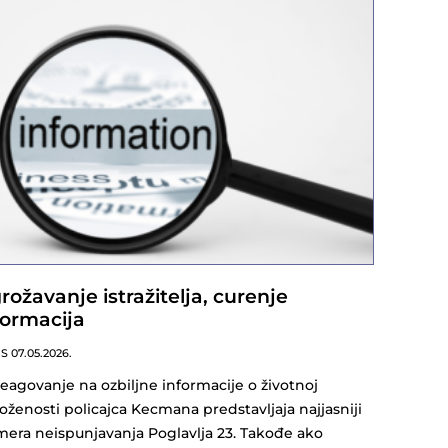
rožavanje istražitelja, curenje
formacija
NS
07.05.2026.
eagovanje na ozbiljne informacije o životnoj
oženosti policajca Kecmana predstavljaja najjasniji
mera neispunjavanja Poglavlja 23. Takođe ako