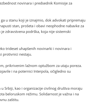
 bezbednost novinara i predsednik Komisije za
ga u stanu koji je iznajmio, dok advokati pripremaju
 napusti stan, prošeta i obavi neophodne nabavke za
u je zdravstvena podrška, koja nije sistemski
eko trideset uhapšenih novinarki i novinara i
i protivnici nestaju.
nom, prikrivenim lažnom optužbom za utaju poreza.
javile i na poternici Interpola, očigledno su
u Srbiji, kao i organizacije civilnog društva moraju
jota beloruskom režimu. Solidarnost je važna i na
vnu zaštitu.