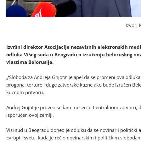
Izvor: 
Izvršni direktor Asocijacije nezavisnih elektronskih med
odluka Višeg suda u Beogradu o izručenju beloruskog nov
vlastima Belorusije.
„‘Sloboda za Andreja Gnjota’ je apel da se promeni ova odluka i
progona, torture i duge zatvorske kazne ako bude izručen Beloru
kućnom pritvoru.
Andrej Gnjot je proveo sedam meseci u Centralnom zatvoru, d
isporučen ovoj zemlji.
Viši sud u Beogradu doneo je odluku da se novinar i politički a
Evropi i svetu, kada je reč o novinarskim i političkim slobodam