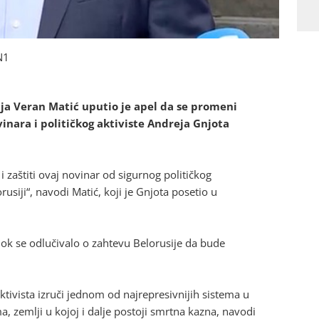
N1
ija Veran Matić uputio je apel da se promeni
inara i političkog aktiviste Andreja Gnjota
 zaštiti ovaj novinar od sigurnog političkog
siji“, navodi Matić, koji je Gnjota posetio u
ok se odlučivalo o zahtevu Belorusije da bude
ktivista izruči jednom od najrepresivnijih sistema u
a, zemlji u kojoj i dalje postoji smrtna kazna, navodi