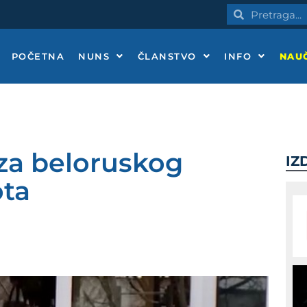
Pretraga
Pretraga
POČETNA
NUNS
ČLANSTVO
INFO
NAUČ
 za beloruskog
IZ
ota