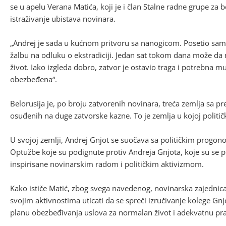
se u apelu Verana Matića, koji je i član Stalne radne grupe za
istraživanje ubistava novinara.
„Andrej je sada u kućnom pritvoru sa nanogicom. Posetio sam 
žalbu na odluku o ekstradiciji. Jedan sat tokom dana može da
život. Iako izgleda dobro, zatvor je ostavio traga i potrebna m
obezbeđena“.
Belorusija je, po broju zatvorenih novinara, treća zemlja sa pr
osuđenih na duge zatvorske kazne. To je zemlja u kojoj političk
U svojoj zemlji, Andrej Gnjot se suočava sa političkim progo
Optužbe koje su podignute protiv Andreja Gnjota, koje su se po
inspirisane novinarskim radom i političkim aktivizmom.
Kako ističe Matić, zbog svega navedenog, novinarska zajednica 
svojim aktivnostima uticati da se spreči izručivanje kolege Gn
planu obezbeđivanja uslova za normalan život i adekvatnu pra