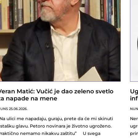
Veran Matić: Vučić je dao zeleno svetlo
Ug
za napade na mene
in
NUNS
25.06.2026.
NU
Na ulici me napadaju, guraju, prete da će mi skinuti
Ner
stašku glavu. Petoro novinara je životno ugroženo.
ugr
Praktično nemamo nikakvu zaštitu” U svega
pri