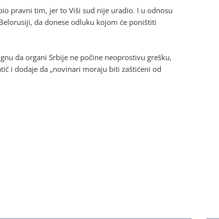
o pravni tim, jer to Viši sud nije uradio. I u odnosu
 Belorusiji, da donese odluku kojom će poništiti
u da organi Srbije ne počine neoprostivu grešku,
ć i dodaje da „novinari moraju biti zaštićeni od