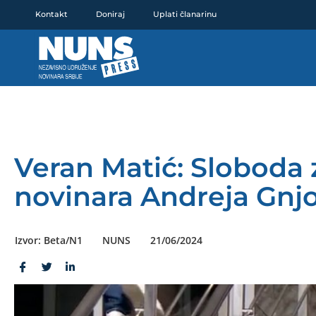
Pređi
Kontakt
Doniraj
Uplati članarinu
na
sadržaj
Veran Matić: Sloboda
novinara Andreja Gnj
Izvor: Beta/N1
NUNS
21/06/2024