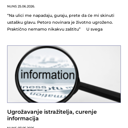
NUNS
25.06.2026.
“Na ulici me napadaju, guraju, prete da će mi skinuti
ustašku glavu. Petoro novinara je životno ugroženo.
Praktično nemamo nikakvu zaštitu” U svega
Ugrožavanje istražitelja, curenje
informacija