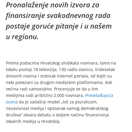
Pronalaženje novih izvora za
finansiranje svakodnevnog rada
postaje goruće pitanje i u našem
u regionu.
Prema podacima Hrvatskog sindikata novinara, tamo na
lokalu postoji 18 televizija, 130 radio stanica, tridesetak
dnevnih novina i stotinak internet portala, od kojih su
neki povezani sa drugim medijskim platformama, dok
većina radi samostalno. Procenjuje se da u tim
medijima radi približno 2.000 novinara.
Preovlađujuća
ocena
da je sadašnji model „loš za pluralizam,
nezavisnost medija i opstanak samog demokratskog
društva“ otvara debatu o daljem načinu finansiranja
lokalnih medija u Hrvatskoj.