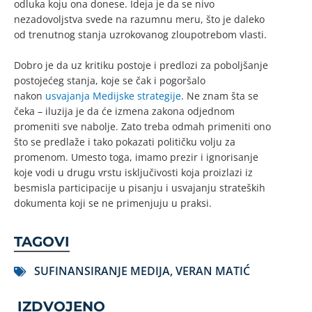
odluka koju ona donese. Ideja je da se nivo
nezadovoljstva svede na razumnu meru, što je daleko
od trenutnog stanja uzrokovanog zloupotrebom vlasti.
Dobro je da uz kritiku postoje i predlozi za poboljšanje
postojećeg stanja, koje se čak i pogoršalo
nakon
usvajanja Medijske strategije
. Ne znam šta se
čeka – iluzija je da će izmena zakona odjednom
promeniti sve nabolje. Zato treba odmah primeniti ono
što se predlaže i tako pokazati političku volju za
promenom. Umesto toga, imamo prezir i ignorisanje
koje vodi u drugu vrstu isključivosti koja proizlazi iz
besmisla participacije u pisanju i usvajanju strateških
dokumenta koji se ne primenjuju u praksi.
TAGOVI
SUFINANSIRANJE MEDIJA
,
VERAN MATIĆ
IZDVOJENO