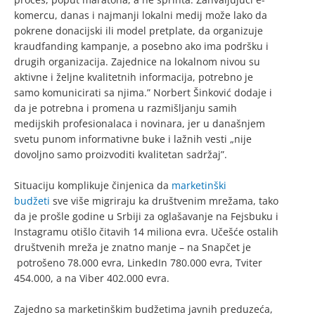
komercu, danas i najmanji lokalni medij može lako da
pokrene donacijski ili model pretplate, da organizuje
kraudfanding kampanje, a posebno ako ima podršku i
drugih organizacija. Zajednice na lokalnom nivou su
aktivne i željne kvalitetnih informacija, potrebno je
samo komunicirati sa njima.” Norbert Šinković dodaje i
da je potrebna i promena u razmišljanju samih
medijskih profesionalaca i novinara, jer u današnjem
svetu punom informativne buke i lažnih vesti „nije
dovoljno samo proizvoditi kvalitetan sadržaj”.
Situaciju komplikuje činjenica da
marketinški
budžeti
sve više migriraju ka društvenim mrežama, tako
da je prošle godine u Srbiji za oglašavanje na Fejsbuku i
Instagramu otišlo čitavih 14 miliona evra. Učešće ostalih
društvenih mreža je znatno manje – na Snapčet je
potrošeno 78.000 evra, LinkedIn 780.000 evra, Tviter
454.000, a na Viber 402.000 evra.
Zajedno sa marketinškim budžetima javnih preduzeća,