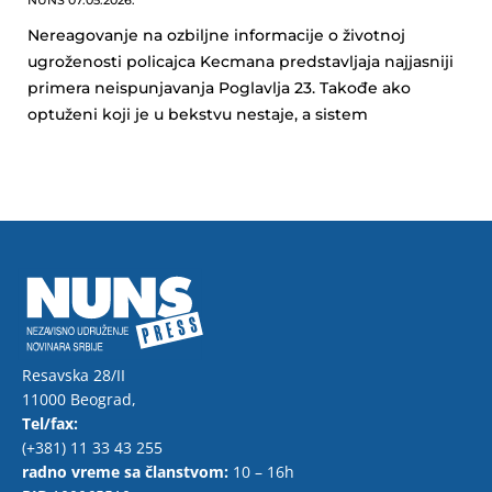
NUNS
07.05.2026.
Nereagovanje na ozbiljne informacije o životnoj
ugroženosti policajca Kecmana predstavljaja najjasniji
primera neispunjavanja Poglavlja 23. Takođe ako
optuženi koji je u bekstvu nestaje, a sistem
Resavska 28/II
11000 Beograd,
Tel/fax:
(+381) 11 33 43 255
radno vreme sa članstvom:
10 – 16h