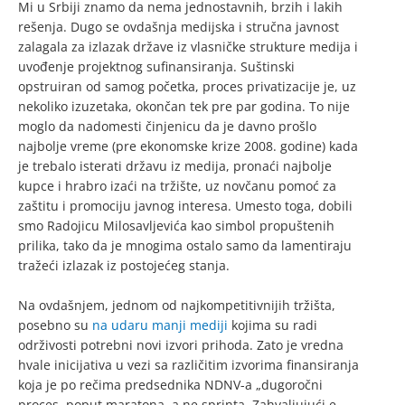
Mi u Srbiji znamo da nema jednostavnih, brzih i lakih
rešenja. Dugo se ovdašnja medijska i stručna javnost
zalagala za izlazak države iz vlasničke strukture medija i
uvođenje projektnog sufinansiranja. Suštinski
opstruiran od samog početka, proces privatizacije je, uz
nekoliko izuzetaka, okončan tek pre par godina. To nije
moglo da nadomesti činjenicu da je davno prošlo
najbolje vreme (pre ekonomske krize 2008. godine) kada
je trebalo isterati državu iz medija, pronaći najbolje
kupce i hrabro izaći na tržište, uz novčanu pomoć za
zaštitu i promociju javnog interesa. Umesto toga, dobili
smo Radojicu Milosavljevića kao simbol propuštenih
prilika, tako da je mnogima ostalo samo da lamentiraju
tražeći izlazak iz postojećeg stanja.
Na ovdašnjem, jednom od najkompetitivnijih tržišta,
posebno su
na udaru manji mediji
kojima su radi
održivosti potrebni novi izvori prihoda. Zato je vredna
hvale inicijativa u vezi sa različitim izvorima finansiranja
koja je po rečima predsednika NDNV-a „dugoročni
proces, poput maratona, a ne sprinta. Zahvaljujući e-