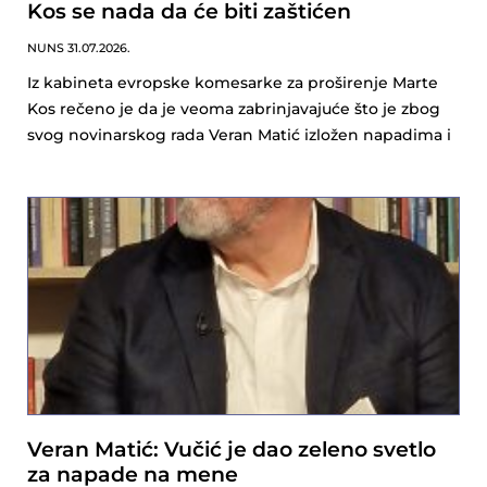
Kos se nada da će biti zaštićen
NUNS
31.07.2026.
Iz kabineta evropske komesarke za proširenje Marte
Kos rečeno je da je veoma zabrinjavajuće što je zbog
svog novinarskog rada Veran Matić izložen napadima i
Veran Matić: Vučić je dao zeleno svetlo
za napade na mene