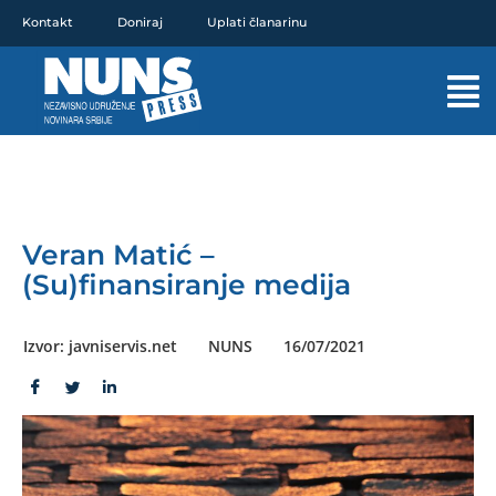
Pređi
Kontakt
Doniraj
Uplati članarinu
na
sadržaj
Mai
Men
Veran Matić –
(Su)finansiranje medija
Izvor: javniservis.net
NUNS
16/07/2021