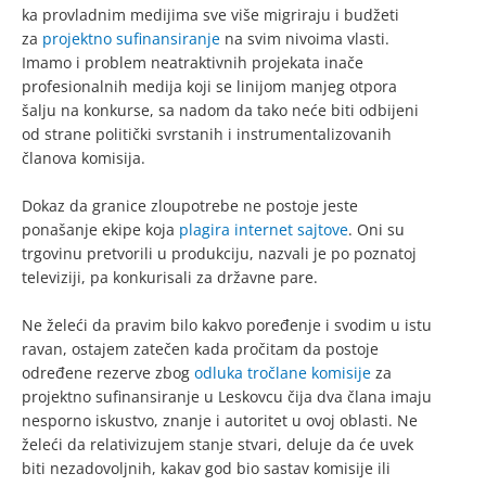
ka provladnim medijima sve više migriraju i budžeti
za
projektno sufinansiranje
na svim nivoima vlasti.
Imamo i problem neatraktivnih projekata inače
profesionalnih medija koji se linijom manjeg otpora
šalju na konkurse, sa nadom da tako neće biti odbijeni
od strane politički svrstanih i instrumentalizovanih
članova komisija.
Dokaz da granice zloupotrebe ne postoje jeste
ponašanje ekipe koja
plagira internet sajtove
. Oni su
trgovinu pretvorili u produkciju, nazvali je po poznatoj
televiziji, pa konkurisali za državne pare.
Ne želeći da pravim bilo kakvo poređenje i svodim u istu
ravan, ostajem zatečen kada pročitam da postoje
određene rezerve zbog
odluka tročlane komisije
za
projektno sufinansiranje u Leskovcu čija dva člana imaju
nesporno iskustvo, znanje i autoritet u ovoj oblasti. Ne
želeći da relativizujem stanje stvari, deluje da će uvek
biti nezadovoljnih, kakav god bio sastav komisije ili