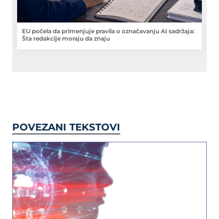
EU počela da primenjuje pravila o označavanju AI sadržaja:
Šta redakcije moraju da znaju
POVEZANI TEKSTOVI