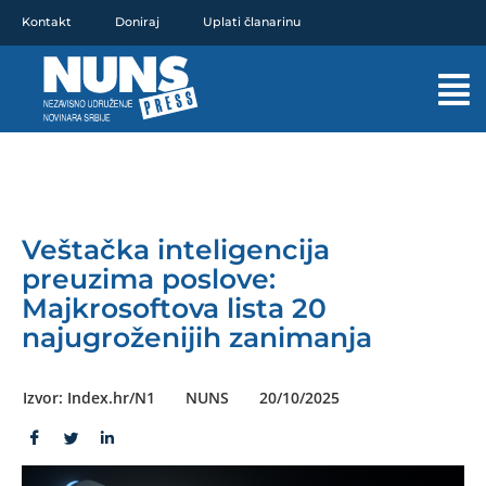
Pređi
Kontakt
Doniraj
Uplati članarinu
na
sadržaj
Mai
Men
Veštačka inteligencija
preuzima poslove:
Majkrosoftova lista 20
najugroženijih zanimanja
Izvor: Index.hr/N1
NUNS
20/10/2025