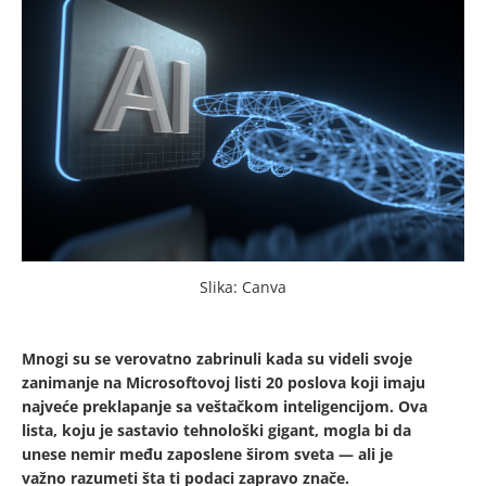
Slika: Canva
Mnogi su se verovatno zabrinuli kada su videli svoje
zanimanje na Microsoftovoj listi 20 poslova koji imaju
najveće preklapanje sa veštačkom inteligencijom. Ova
lista, koju je sastavio tehnološki gigant, mogla bi da
unese nemir među zaposlene širom sveta — ali je
važno razumeti šta ti podaci zapravo znače.