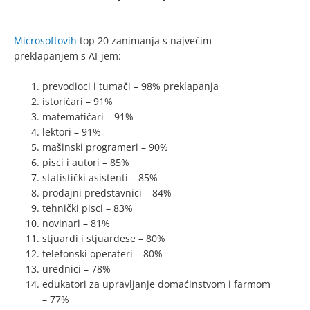
Microsoftovih
top 20 zanimanja s najvećim
preklapanjem s AI-jem:
prevodioci i tumači – 98% preklapanja
istoričari – 91%
matematičari – 91%
lektori – 91%
mašinski programeri – 90%
pisci i autori – 85%
statistički asistenti – 85%
prodajni predstavnici – 84%
tehnički pisci – 83%
novinari – 81%
stjuardi i stjuardese – 80%
telefonski operateri – 80%
urednici – 78%
edukatori za upravljanje domaćinstvom i farmom
– 77%