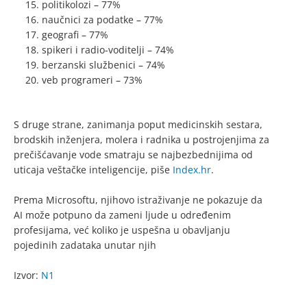
politikolozi – 77%
naučnici za podatke – 77%
geografi – 77%
spikeri i radio-voditelji – 74%
berzanski službenici – 74%
veb programeri – 73%
S druge strane, zanimanja poput medicinskih sestara,
brodskih inženjera, molera i radnika u postrojenjima za
prečišćavanje vode smatraju se najbezbednijima od
uticaja veštačke inteligencije, piše
Index.hr
.
Prema Microsoftu, njihovo istraživanje ne pokazuje da
AI može potpuno da zameni ljude u određenim
profesijama, već koliko je uspešna u obavljanju
pojedinih zadataka unutar njih
Izvor:
N1