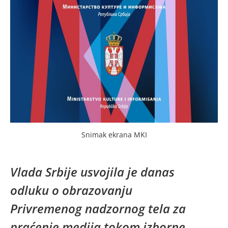
Snimak ekrana MKI
Vlada Srbije usvojila je danas
odluku o obrazovanju
Privremenog nadzornog tela za
praćenje medija tokom izborne