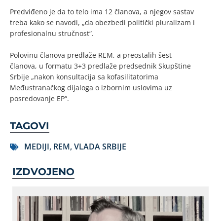
Predviđeno je da to telo ima 12 članova, a njegov sastav
treba kako se navodi, „da obezbedi politički pluralizam i
profesionalnu stručnost“.
Polovinu članova predlaže REM, a preostalih šest
članova, u formatu 3+3 predlaže predsednik Skupštine
Srbije „nakon konsultacija sa kofasilitatorima
Međustranačkog dijaloga o izbornim uslovima uz
posredovanje EP“.
TAGOVI
MEDIJI
,
REM
,
VLADA SRBIJE
IZDVOJENO