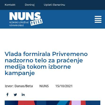
Pređi
Kontakt
Doniraj
Uplati članarinu
na
sadržaj
Mai
Men
Vlada formirala Privremeno
nadzorno telo za praćenje
medija tokom izborne
kampanje
Izvor: Danas/Beta
NUNS
15/10/2021