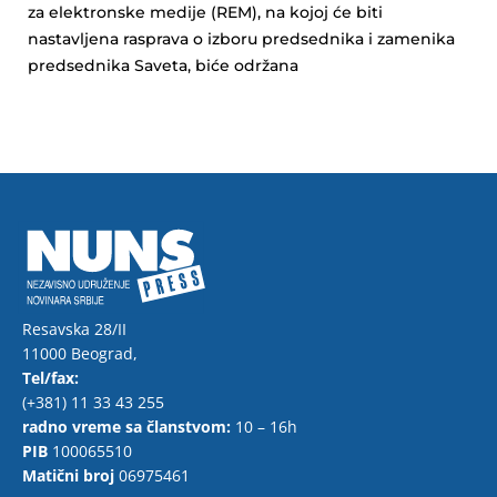
za elektronske medije (REM), na kojoj će biti
nastavljena rasprava o izboru predsednika i zamenika
predsednika Saveta, biće održana
Resavska 28/II
11000 Beograd,
Tel/fax:
(+381) 11 33 43 255
radno vreme sa članstvom:
10 – 16h
PIB
100065510
Matični broj
06975461