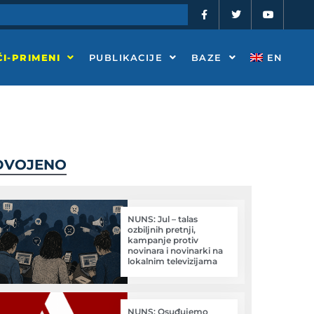
F
T
Y
a
w
o
c
i
u
e
t
t
b
t
u
o
e
b
I-PRIMENI
PUBLIKACIJE
BAZE
EN
o
r
e
k
-
f
DVOJENO
NUNS: Jul – talas
ozbiljnih pretnji,
kampanje protiv
novinara i novinarki na
lokalnim televizijama
NUNS: Osuđujemo