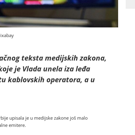
 Pixabay
ačnog teksta medijskih zakona,
koje je Vlada unela iza leđa
tu kablovskih operatora, a u
rbije upisala je u medijske zakone još malo
nalne emitere.