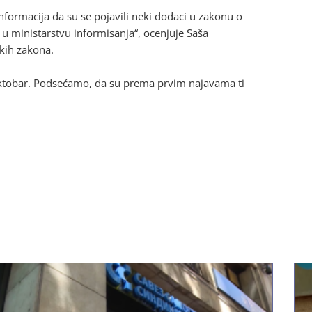
nformacija da su se pojavili neki dodaci u zakonu o
 u ministarstvu informisanja“, ocenjuje Saša
kih zakona.
ktobar. Podsećamo, da su prema prvim najavama ti