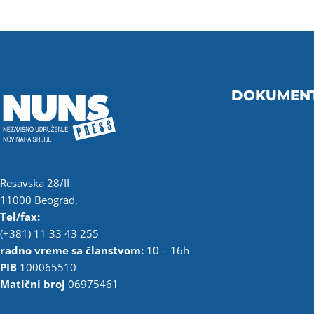
DOKUMEN
Resavska 28/II
11000 Beograd,
Tel/fax:
(+381) 11 33 43 255
radno vreme sa članstvom:
10 – 16h
PIB
100065510
Matični broj
06975461