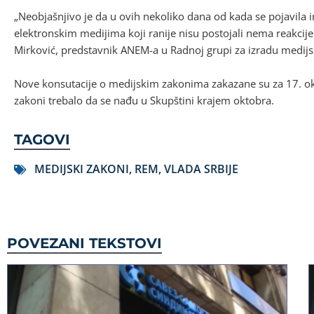
„Neobjašnjivo je da u ovih nekoliko dana od kada se pojavila i
elektronskim medijima koji ranije nisu postojali nema reakcije
Mirković, predstavnik ANEM-a u Radnoj grupi za izradu medijs
Nove konsutacije o medijskim zakonima zakazane su za 17. o
zakoni trebalo da se nađu u Skupštini krajem oktobra.
TAGOVI
MEDIJSKI ZAKONI
,
REM
,
VLADA SRBIJE
POVEZANI TEKSTOVI