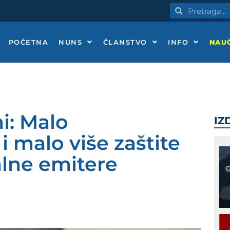
Pretraga
Pretraga
POČETNA
NUNS
ČLANSTVO
INFO
NAUČ
i: Malo
IZ
i malo više zaštite
nalne emitere