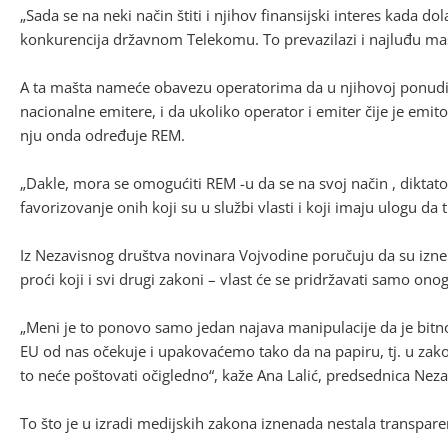
„Sada se na neki način štiti i njihov finansijski interes kada dolaz
konkurencija državnom Telekomu. To prevazilazi i najluđu maš
A ta mašta nameće obavezu operatorima da u njihovoj ponudi pr
nacionalne emitere, i da ukoliko operator i emiter čije je em
nju onda određuje REM.
„Dakle, mora se omogućiti REM -u da se na svoj način , dikta
favorizovanje onih koji su u službi vlasti i koji imaju ulogu da 
Iz Nezavisnog društva novinara Vojvodine poručuju da su izne
proći koji i svi drugi zakoni – vlast će se pridržavati samo ono
„Meni je to ponovo samo jedan najava manipulacije da je bit
EU od nas očekuje i upakovaćemo tako da na papiru, tj. u zakon
to neće poštovati očigledno“, kaže Ana Lalić, predsednica Nez
To što je u izradi medijskih zakona iznenada nestala transparen