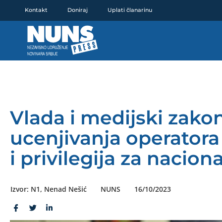
Pređi
Kontakt
Doniraj
Uplati članarinu
na
sadržaj
Vlada i medijski zakon
ucenjivanja operatora 
i privilegija za nacio
Izvor: N1, Nenad Nešić
NUNS
16/10/2023