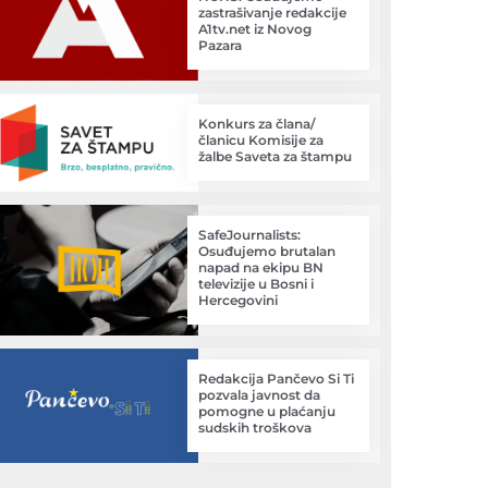
zastrašivanje redakcije
A1tv.net iz Novog
Pazara
Konkurs za člana/
članicu Komisije za
žalbe Saveta za štampu
SafeJournalists:
Osuđujemo brutalan
napad na ekipu BN
televizije u Bosni i
Hercegovini
Redakcija Pančevo Si Ti
pozvala javnost da
pomogne u plaćanju
sudskih troškova