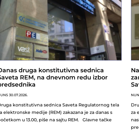
Danas druga konstitutivna sednica
Na
Saveta REM, na dnevnom redu izbor
za
predsednika
Sa
NUNS
30.07.2026.
NU
ruga konstitutivna sednica Saveta Regulatornog tela
Dru
a elektronske medije (REM) zakazana je za danas s
za 
očetkom u 13.00, piše na sajtu REM. Glavne tačke
nas
pre