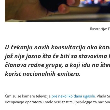
Ilustracija:
U čekanju novih konsultacija oko kon
još nije jasno šta će biti sa stavovima 
članova radne grupe, a koji idu na šte
korist nacionalnih emitera.
Čim su se kamere televizija
pre nekoliko dana ugasile
, Vlada S
ucenjivanja operatora i malo više zaštite i privilegija za nacio