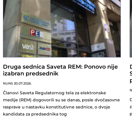
Druga sednica Saveta REM: Ponovo nije
izabran predsednik
NUNS
30.07.2026.
Članovi Saveta Regulatornog tela za elektronske
D
medije (REM) dogovorili su se danas, posle dvočasovne
z
rasprave u nastavku konstitutivne sednice, o dvoje
p
kandidata za predsednika tog