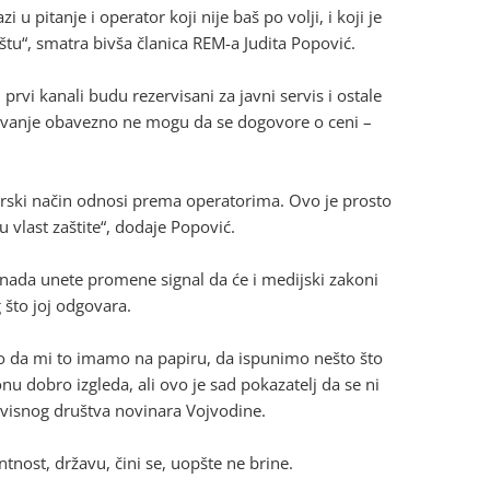
i u pitanje i operator koji nije baš po volji, i koji je
tu“, smatra bivša članica REM-a Judita Popović.
vi kanali budu rezervisani za javni servis i ostale
itovanje obavezno ne mogu da se dogovore o ceni –
torski način odnosi prema operatorima. Ovo je prosto
tu vlast zaštite“, dodaje Popović.
nada unete promene signal da će i medijski zakoni
g što joj odgovara.
no da mi to imamo na papiru, da ispunimo nešto što
u dobro izgleda, ali ovo je sad pokazatelj da se ni
avisnog društva novinara Vojvodine.
tnost, državu, čini se, uopšte ne brine.