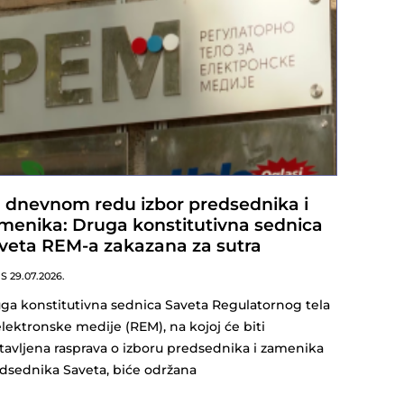
 dnevnom redu izbor predsednika i
menika: Druga konstitutivna sednica
veta REM-a zakazana za sutra
NS
29.07.2026.
ga konstitutivna sednica Saveta Regulatornog tela
elektronske medije (REM), na kojoj će biti
tavljena rasprava o izboru predsednika i zamenika
dsednika Saveta, biće održana