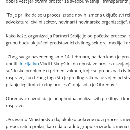
dobra vest jer otvara prostor za sveobuhvatniji i transparentn
“To je prilika da se u proces izrade novih izmena uključe svi re
advokatura, civilni sektor, novinari i novinarske organizacije”,
Kako kaže, organizacija Partneri Srbija je od početka procesa i
grupu budu uključeni predstavnici civilnog sektora, medija i dr
„Zbog svega navedenog smo 14. februara, na dan kada je pre
uputili
inicijativu
Vladi i Skupštini da obustave proces usvajanj
suštinske probleme u primeni zakona, koje su prepoznali civiln
rasprave, kao i zbog toga što je predlog zakona usvojen od str
pitanje legitimitet celog procesa“, objasnila je Obrenović.
Obrenović navodi da je neophodna analiza svih predloga i komen
rasprave.
„Pozivamo Ministarstvo da, ukoliko pokrene novi proces izme
prepoznati u praksi, kao i da u radnu grupu za izradu izmena 