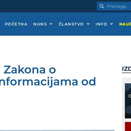
Pretraga
Pretraga
POČETNA
NUNS
ČLANSTVO
INFO
NAUČ
 Zakona o
IZ
informacijama od