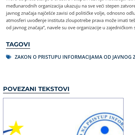
međunarodnih organizacija ukazuju na sve veći stepen zatvoren
javnog značaja najčešće zavisi od političke volje, odnosno odlu
atmosferi uvođenje instituta zloupotrebe prava može imati te
od javnog značaja“, navele su ove organizacije u zajedničkom
TAGOVI
ZAKON O PRISTUPU INFORMACIJAMA OD JAVNOG 
POVEZANI TEKSTOVI