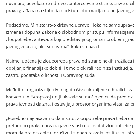
novinara, advokature i druge zainteresovane strane, a sve u ci
prava građana na slobodan pristup informacijama od javnog zn
Podsetimo, Ministarstvo državne uprave i lokalne samouprav
izmena i dopuna Zakona o slobodnom pristupu informacijama 
zloupotrebe zahteva, a koji predstavlja ogroman problem građ
javnog značaja, ali i sudovima“, kako su naveli.
Naime, uočena je zloupotreba prava od strane nekih tražilaca in
dobijanje finansijske dobiti, i time blokirali rad niza instituci
zaštitu podataka o ličnosti i Upravnog suda.
Međutim, organizacije civilnog društva okupljene u Koaliciji 
konventu o Evropskoj uniji ukazale su na činjenicu da predloz
prava javnosti da zna, i ostavljaju prostor organima vlasti za
„Posebno naglašavamo da institut zloupotrebe prava treba da 
prethodnu praksu organa javne vlasti da institut zloupotrebe
mora da prate stanje u društvu i stepen razvoja institucija. Istr