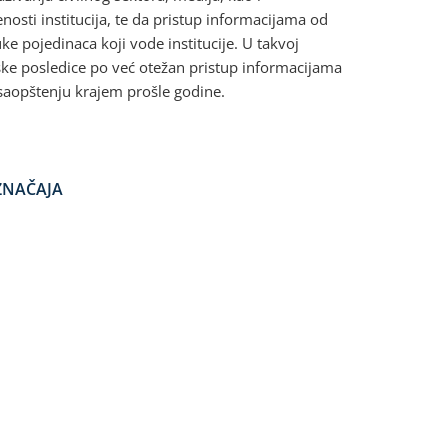
osti institucija, te da pristup informacijama od
ke pojedinaca koji vode institucije. U takvoj
ške posledice po već otežan pristup informacijama
 saopštenju krajem prošle godine.
ZNAČAJA