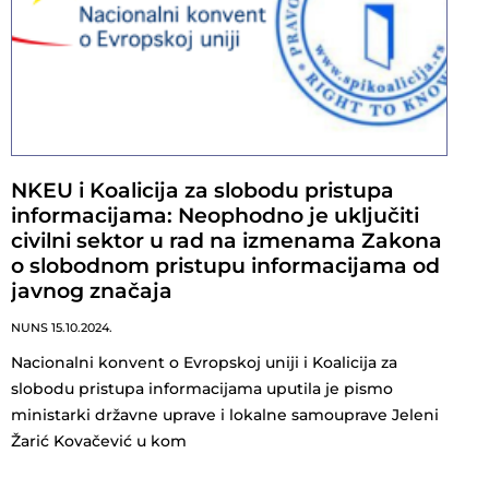
NKEU i Koalicija za slobodu pristupa
informacijama: Neophodno je uključiti
civilni sektor u rad na izmenama Zakona
o slobodnom pristupu informacijama od
javnog značaja
NUNS
15.10.2024.
Nacionalni konvent o Evropskoj uniji i Koalicija za
slobodu pristupa informacijama uputila je pismo
ministarki državne uprave i lokalne samouprave Jeleni
Žarić Kovačević u kom