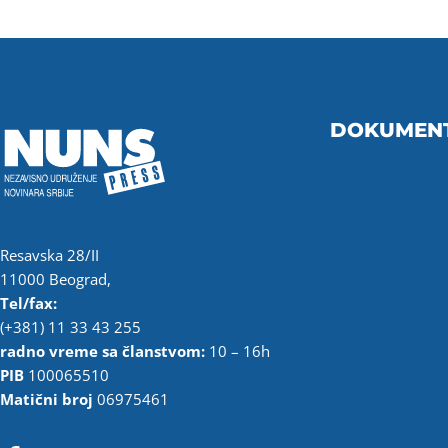
DOKUMEN
Resavska 28/II
11000 Beograd,
Tel/fax:
(+381) 11 33 43 255
radno vreme sa članstvom:
10 – 16h
PIB
100065510
Matični broj
06975461