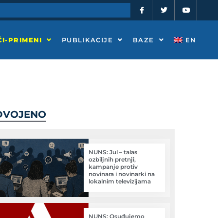
F
T
Y
a
w
o
c
i
u
e
t
t
b
t
u
o
e
b
I-PRIMENI
PUBLIKACIJE
BAZE
EN
o
r
e
k
-
f
DVOJENO
NUNS: Jul – talas
ozbiljnih pretnji,
kampanje protiv
novinara i novinarki na
lokalnim televizijama
NUNS: Osuđujemo