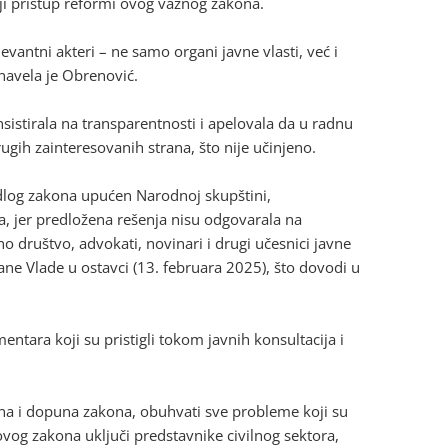
iji pristup reformi ovog važnog zakona.
levantni akteri – ne samo organi javne vlasti, već i
 navela je Obrenović.
nsistirala na transparentnosti i apelovala da u radnu
ugih zainteresovanih strana, što nije učinjeno.
dlog zakona upućen Narodnoj skupštini,
a, jer predložena rešenja nisu odgovarala na
o društvo, advokati, novinari i drugi učesnici javne
ane Vlade u ostavci (13. februara 2025), što dovodi u
tara koji su pristigli tokom javnih konsultacija i
na i dopuna zakona, obuhvati sve probleme koji su
ovog zakona uključi predstavnike civilnog sektora,