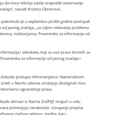
lju da nova rešenja zaista unaprede osvarivanje
ačaja“, navodi Kristina Obrenović.
e pokrenulo je u septembru prošle godine postupak
od javnog značaja, „sa ciljem rešavanja problema
anima, institucijama, Povereniku za informacije od
formacija i advokata, koji su ovo pravo koristili za
ja, Poverenika za informacije od javnog značaja i
za slobodu pristupa informacijama i Nacionalnom
i izneti u Nacrtu zakona umanjuju dostignuti nivo
 prekomerno ograničenje prava.
bude obrisan iz Nacrta ZoSPIJZ imajući u vidu
 prava primenjuju nezakonito. Usvajanje propisa
aživanja civilnog sektora, medija, kao i