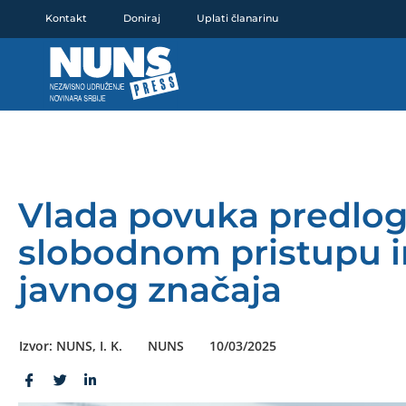
Pređi
Kontakt
Doniraj
Uplati članarinu
na
sadržaj
Vlada povuka predlog
slobodnom pristupu 
javnog značaja
Izvor: NUNS, I. K.
NUNS
10/03/2025