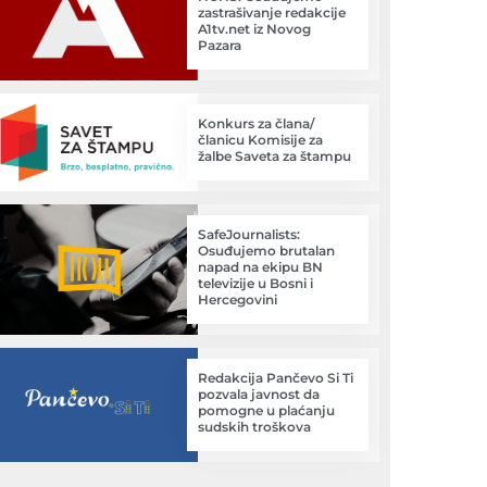
zastrašivanje redakcije
A1tv.net iz Novog
Pazara
Konkurs za člana/
članicu Komisije za
žalbe Saveta za štampu
SafeJournalists:
Osuđujemo brutalan
napad na ekipu BN
televizije u Bosni i
Hercegovini
Redakcija Pančevo Si Ti
pozvala javnost da
pomogne u plaćanju
sudskih troškova