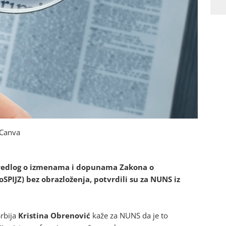
: Canva
 Predlog o izmenama i dopunama Zakona o
PIJZ) bez obrazloženja, potvrdili su za NUNS iz
Srbija
Kristina Obrenović
kaže za NUNS da je to