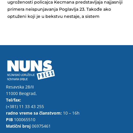
ugroženosti policajca Kecmana predstavljaja najjasniji
primera neispunjavanja Poglavlja 23. Takođe ako
optuženi koji je u bekstvu nestaje, a sistem
Resavska 28/II
11000 Beograd,
Tel/fax:
(+381) 11 33 43 255
radno vreme sa članstvom:
10 – 16h
PIB
100065510
Matični broj
06975461
F
T
Y