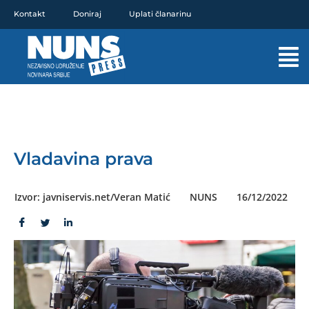
Pređi
Kontakt
Doniraj
Uplati članarinu
na
sadržaj
Mai
Men
Vladavina prava
Izvor: javniservis.net/Veran Matić
NUNS
16/12/2022