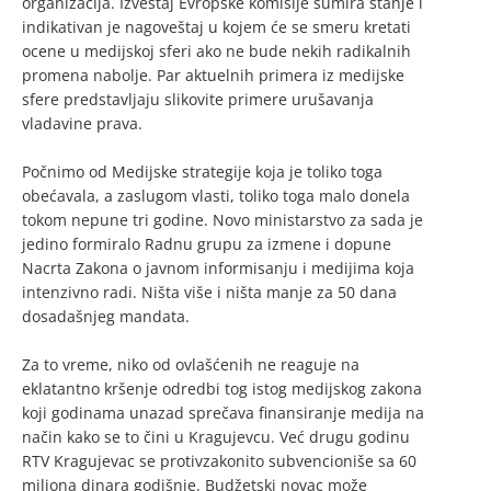
organizacija. Izveštaj Evropske komisije sumira stanje i
indikativan je nagoveštaj u kojem će se smeru kretati
ocene u medijskoj sferi ako ne bude nekih radikalnih
promena nabolje. Par aktuelnih primera iz medijske
sfere predstavljaju slikovite primere urušavanja
vladavine prava.
Počnimo od Medijske strategije koja je toliko toga
obećavala, a zaslugom vlasti, toliko toga malo donela
tokom nepune tri godine. Novo ministarstvo za sada je
jedino formiralo Radnu grupu za izmene i dopune
Nacrta Zakona o javnom informisanju i medijima koja
intenzivno radi. Ništa više i ništa manje za 50 dana
dosadašnjeg mandata.
Za to vreme, niko od ovlašćenih ne reaguje na
eklatantno kršenje odredbi tog istog medijskog zakona
koji godinama unazad sprečava finansiranje medija na
način kako se to čini u Kragujevcu. Već drugu godinu
RTV Kragujevac se protivzakonito subvencioniše sa 60
miliona dinara godišnje. Budžetski novac može