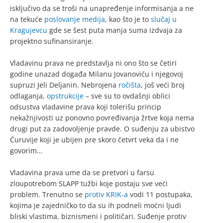
isključivo da se troši na unapređenje informisanja a ne
na tekuće
poslovanje medija
, kao što je to
slučaj u
Kragujevcu
gde se šest puta manja suma izdvaja za
projektno sufinansiranje.
Vladavinu prava ne predstavlja ni ono što se četiri
godine unazad događa Milanu Jovanoviću i njegovoj
supruzi Jeli Deljanin. Nebrojena
ročišta
, još veći broj
odlaganja,
opstrukcije
– sve su to ovdašnji oblici
odsustva vladavine prava koji tolerišu princip
nekažnjivosti uz ponovno povređivanja žrtve koja nema
drugi put za zadovoljenje pravde. O suđenju za ubistvo
Ćuruvije koji je ubijen pre skoro četvrt veka da i ne
govorim…
Vladavina prava ume da se pretvori u farsu
zloupotrebom SLAPP tužbi koje postaju sve veći
problem. Trenutno se
protiv KRIK-a
vodi 11 postupaka,
kojima je zajedničko to da su ih podneli moćni ljudi
bliski vlastima, biznismeni i političari. Suđenje protiv