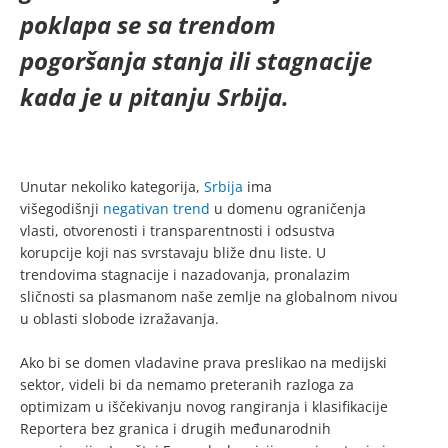
poklapa se sa trendom
pogoršanja stanja ili stagnacije
kada je u pitanju Srbija.
Unutar nekoliko kategorija,
Srbija
ima
višegodišnji
negativan trend
u domenu ograničenja
vlasti, otvorenosti i transparentnosti i odsustva
korupcije koji nas svrstavaju bliže dnu liste. U
trendovima stagnacije i nazadovanja, pronalazim
sličnosti sa plasmanom naše zemlje na globalnom nivou
u oblasti slobode izražavanja.
Ako bi se domen vladavine prava preslikao na medijski
sektor, videli bi da nemamo preteranih razloga za
optimizam u iščekivanju novog rangiranja i klasifikacije
Reportera bez granica i drugih međunarodnih