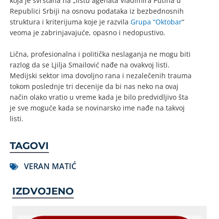
koja je svrstana na „listu agenata Vladimira Putina u
Republici Srbiji na osnovu podataka iz bezbednosnih
struktura i kriterijuma koje je razvila
Grupa “Oktobar
“
veoma je zabrinjavajuće, opasno i nedopustivo.
Lična, profesionalna i politička neslaganja ne mogu biti
razlog da se Ljilja Smailović nađe na ovakvoj listi.
Medijski sektor ima dovoljno rana i nezalečenih trauma
tokom poslednje tri decenije da bi nas neko na ovaj
način olako vratio u vreme kada je bilo predvidljivo šta
je sve moguće kada se novinarsko ime nađe na takvoj
listi.
TAGOVI
VERAN MATIĆ
IZDVOJENO