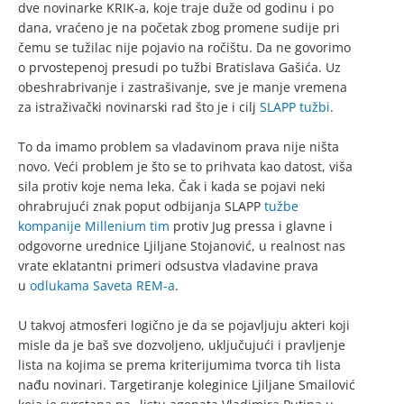
dve novinarke KRIK-a, koje traje duže od godinu i po
dana, vraćeno je na početak zbog promene sudije pri
čemu se tužilac nije pojavio na ročištu. Da ne govorimo
o prvostepenoj presudi po tužbi Bratislava Gašića. Uz
obeshrabrivanje i zastrašivanje, sve je manje vremena
za istraživački novinarski rad što je i cilj
SLAPP tužbi
.
To da imamo problem sa vladavinom prava nije ništa
novo. Veći problem je što se to prihvata kao datost, viša
sila protiv koje nema leka. Čak i kada se pojavi neki
ohrabrujući znak poput odbijanja SLAPP
tužbe
kompanije Millenium tim
protiv Jug pressa i glavne i
odgovorne urednice Ljiljane Stojanović, u realnost nas
vrate eklatantni primeri odsustva vladavine prava
u
odlukama Saveta REM-a
.
U takvoj atmosferi logično je da se pojavljuju akteri koji
misle da je baš sve dozvoljeno, uključujući i pravljenje
lista na kojima se prema kriterijumima tvorca tih lista
nađu novinari. Targetiranje koleginice Ljiljane Smailović