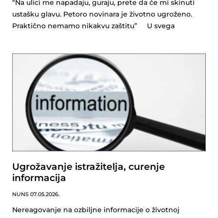
“Na ulici me napadaju, guraju, prete da će mi skinuti
ustašku glavu. Petoro novinara je životno ugroženo.
Praktično nemamo nikakvu zaštitu” U svega
Ugrožavanje istražitelja, curenje
informacija
NUNS
07.05.2026.
Nereagovanje na ozbiljne informacije o životnoj