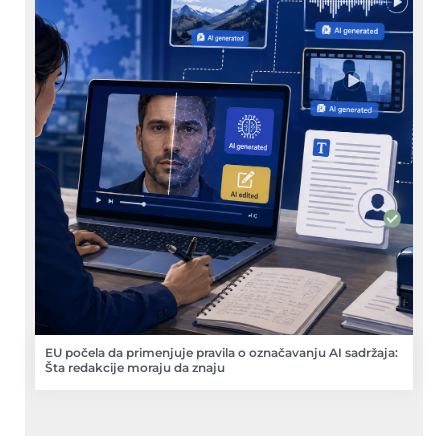
EU počela da primenjuje pravila o označavanju AI sadržaja:
Šta redakcije moraju da znaju