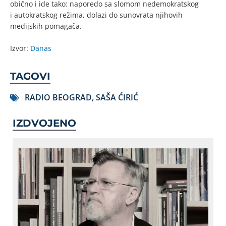
obično i ide tako: naporedo sa slomom nedemokratskog
i autokratskog režima, dolazi do sunovrata njihovih
medijskih pomagača.
Izvor:
Danas
TAGOVI
RADIO BEOGRAD
,
SAŠA ĆIRIĆ
IZDVOJENO