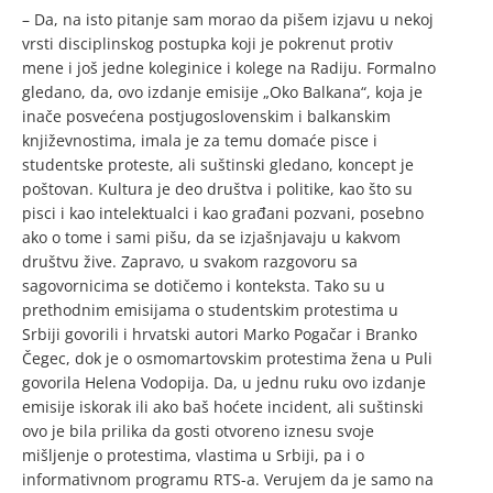
– Da, na isto pitanje sam morao da pišem izjavu u nekoj
vrsti disciplinskog postupka koji je pokrenut protiv
mene i još jedne koleginice i kolege na Radiju. Formalno
gledano, da, ovo izdanje emisije „Oko Balkana“, koja je
inače posvećena postjugoslovenskim i balkanskim
književnostima, imala je za temu domaće pisce i
studentske proteste, ali suštinski gledano, koncept je
poštovan. Kultura je deo društva i politike, kao što su
pisci i kao intelektualci i kao građani pozvani, posebno
ako o tome i sami pišu, da se izjašnjavaju u kakvom
društvu žive. Zapravo, u svakom razgovoru sa
sagovornicima se dotičemo i konteksta. Tako su u
prethodnim emisijama o studentskim protestima u
Srbiji govorili i hrvatski autori Marko Pogačar i Branko
Čegec, dok je o osmomartovskim protestima žena u Puli
govorila Helena Vodopija. Da, u jednu ruku ovo izdanje
emisije iskorak ili ako baš hoćete incident, ali suštinski
ovo je bila prilika da gosti otvoreno iznesu svoje
mišljenje o protestima, vlastima u Srbiji, pa i o
informativnom programu RTS-a. Verujem da je samo na