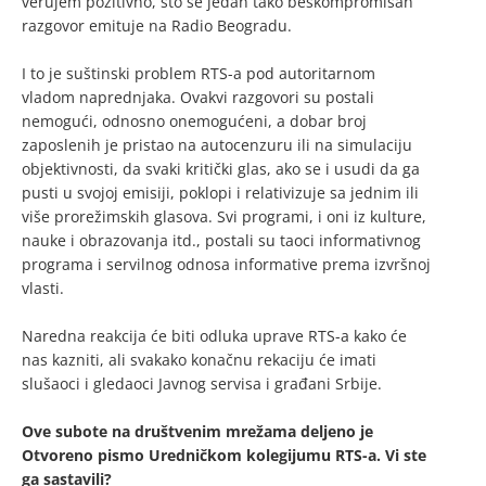
verujem pozitivno, što se jedan tako beskompromisan
razgovor emituje na Radio Beogradu.
I to je suštinski problem RTS-a pod autoritarnom
vladom naprednjaka. Ovakvi razgovori su postali
nemogući, odnosno onemogućeni, a dobar broj
zaposlenih je pristao na autocenzuru ili na simulaciju
objektivnosti, da svaki kritički glas, ako se i usudi da ga
pusti u svojoj emisiji, poklopi i relativizuje sa jednim ili
više prorežimskih glasova. Svi programi, i oni iz kulture,
nauke i obrazovanja itd., postali su taoci informativnog
programa i servilnog odnosa informative prema izvršnoj
vlasti.
Naredna reakcija će biti odluka uprave RTS-a kako će
nas kazniti, ali svakako konačnu rekaciju će imati
slušaoci i gledaoci Javnog servisa i građani Srbije.
Ove subote na društvenim mrežama deljeno je
Otvoreno pismo Uredničkom kolegijumu RTS-a. Vi ste
ga sastavili?