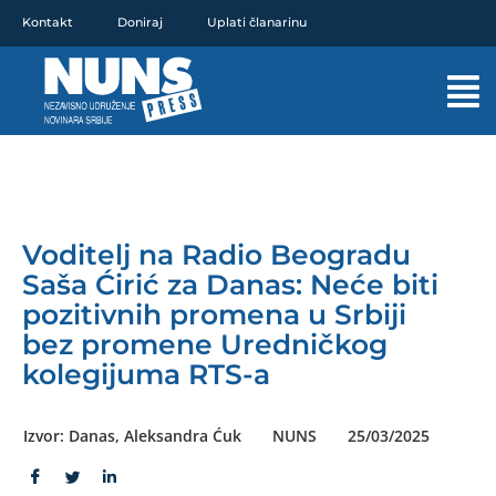
Pređi
Kontakt
Doniraj
Uplati članarinu
na
sadržaj
Mai
Men
Voditelj na Radio Beogradu
Saša Ćirić za Danas: Neće biti
pozitivnih promena u Srbiji
bez promene Uredničkog
kolegijuma RTS-a
Izvor: Danas, Aleksandra Ćuk
NUNS
25/03/2025