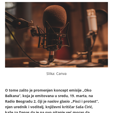
Slika: Canva
O tome zašto je promenjen koncept emisije „Oko
Balkana“, koja je emitovana u sredu, 19. marta, na
Radio Beogradu 2, čiji je naslov glasio „Pisci i protest“,
njen urednik i voditelj, književni kritičar Saša Ćirić,
kaže za Danas da je na ovo pitanje već morao da