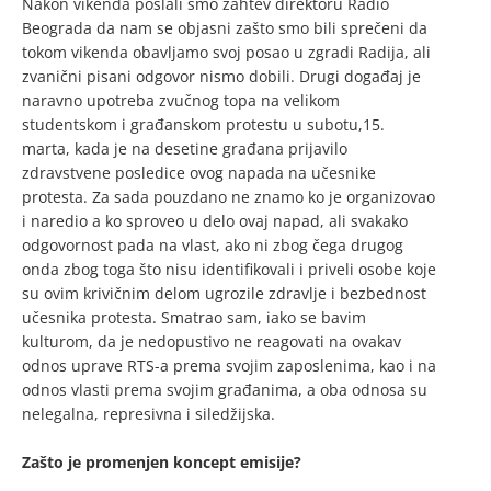
Nakon vikenda poslali smo zahtev direktoru Radio
Beograda da nam se objasni zašto smo bili sprečeni da
tokom vikenda obavljamo svoj posao u zgradi Radija, ali
zvanični pisani odgovor nismo dobili. Drugi događaj je
naravno upotreba zvučnog topa na velikom
studentskom i građanskom protestu u subotu,15.
marta, kada je na desetine građana prijavilo
zdravstvene posledice ovog napada na učesnike
protesta. Za sada pouzdano ne znamo ko je organizovao
i naredio a ko sproveo u delo ovaj napad, ali svakako
odgovornost pada na vlast, ako ni zbog čega drugog
onda zbog toga što nisu identifikovali i priveli osobe koje
su ovim krivičnim delom ugrozile zdravlje i bezbednost
učesnika protesta. Smatrao sam, iako se bavim
kulturom, da je nedopustivo ne reagovati na ovakav
odnos uprave RTS-a prema svojim zaposlenima, kao i na
odnos vlasti prema svojim građanima, a oba odnosa su
nelegalna, represivna i siledžijska.
Zašto je promenjen koncept emisije?