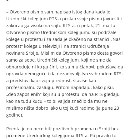
– Otvoreno pismo sam napisao istog dana kada je
Urednički kolegijum RTS-a poslao svoje pismo javnosti i
zakucao ga visoko na sajtu RTS-a, u petak, 21. marta.
Otvoreno pismo Uredničkom kolegijumu su podržale
kolege u protestu i za sada je okačeno na stranici „Naš
protest“ kolega u televiziji i na stranici Udruženja
novinara Srbije. Mislim da Otvoreno pismo dosta govori
samo za sebe. Urednički kolegijum, koji ne sme da
obnaroduje ni ko ga čini, ko su mu članovi, pokušava da
opravda nemoguće i da nezadovoljstvo svih radom RTS-
a predstavi kao svoju prednost, štaviše kao
profesionalnu zaslugu. Pritom napadaju, kako pišu,
„deo zaposlenih“ koji su u protestu, da na RTS gledaju
kao na tuđu kuću – to bi valjda značilo da mu ne
mislimo ništa dobro iako u toj kući radimo (ja pune 23
godine).
Poenta je da neće biti pozitivnih promena u Srbiji bez
promene Uredničkog kolegijuma RTS-a. Po pravilu to