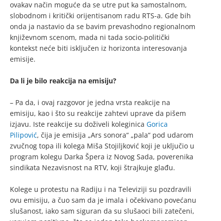
ovakav način moguće da se utre put ka samostalnom,
slobodnom i kritički orijentisanom radu RTS-a. Gde bih
onda ja nastavio da se bavim prevashodno regionalnom
književnom scenom, mada ni tada socio-politički
kontekst neće biti isključen iz horizonta interesovanja
emisije.
Da li je bilo reakcija na emisiju?
– Pa da, i ovaj razgovor je jedna vrsta reakcije na
emisiju, kao i što su reakcije zahtevi uprave da pišem
izjavu. Iste reakcije su doživeli koleginica
Gorica
Pilipović
, čija je emisija „Ars sonora“ „pala“ pod udarom
zvučnog topa ili kolega Miša Stojiljković koji je uključio u
program kolegu Darka Špera iz Novog Sada, poverenika
sindikata Nezavisnost na RTV, koji štrajkuje glađu.
Kolege u protestu na Radiju i na Televiziji su pozdravili
ovu emisiju, a čuo sam da je imala i očekivano povećanu
slušanost, iako sam siguran da su slušaoci bili zatečeni,