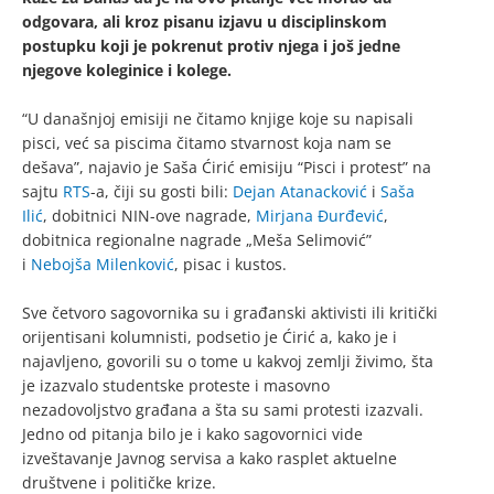
odgovara, ali kroz pisanu izjavu u disciplinskom
postupku koji je pokrenut protiv njega i još jedne
njegove koleginice i kolege.
“U današnjoj emisiji ne čitamo knjige koje su napisali
pisci, već sa piscima čitamo stvarnost koja nam se
dešava”, najavio je Saša Ćirić emisiju “Pisci i protest” na
sajtu
RTS
-a, čiji su gosti bili:
Dejan Atanacković
i
Saša
Ilić
, dobitnici NIN-ove nagrade,
Mirjana Đurđević
,
dobitnica regionalne nagrade „Meša Selimović”
i
Nebojša Milenković
, pisac i kustos.
Sve četvoro sagovornika su i građanski aktivisti ili kritički
orijentisani kolumnisti, podsetio je Ćirić a, kako je i
najavljeno, govorili su o tome u kakvoj zemlji živimo, šta
je izazvalo studentske proteste i masovno
nezadovoljstvo građana a šta su sami protesti izazvali.
Jedno od pitanja bilo je i kako sagovornici vide
izveštavanje Javnog servisa a kako rasplet aktuelne
društvene i političke krize.