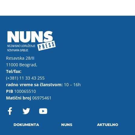
Resavska 28/II
11000 Beograd,
Tel/fax:
(+381) 11 33 43 255
radno vreme sa članstvom:
10 – 16h
PIB
100065510
Matični broj
06975461
F
T
Y
a
w
o
c
i
u
e
t
t
DOKUMENTA
NUNS
AKTUELNO
b
t
u