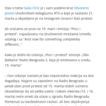
Stav o tome
Saša Ćirić
je i sam podelio kroz
Otvoreno
pismo
Uredničkom kolegijumu RTS-a koje je sastavio 21.
marta a objavljeno je na Instagram stranici Naš protest.
Ali vraćamo se prvo na 19. mart i emisiju “Pisci i
protest”, najavljivanu na društvenim mrežama između
ostalog i sa “And now for something completely
different…”
Kako je došlo do izdanja „Pisci i protest“ emisije „Oko
Balkana“ Radio Beograda 2, koja je emitovana u sredu,
19. marta?
– Ovo izdanje nastalo je kao neposredna reakcija na dva
događaja. Najpre su zaposleni na Radio Beogradu u
petak (dan pred protest od 15. marta) dobili usmeno
obaveštenje da od petka uveče i tokom vikenda (15. i 16.
marta) neće smeti da ulaze u zgradu Radio Beograda.
Pomenuti su bezbednosni razlozi, ali bez objašnjenja.