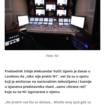
Foto: N1
Predsednik Srbije Aleksandar Vučić izjavio je danas u
Londonu da „niko nije pretio N1“, već da su u spotu
koji je emitovan na nacionalnim televizijama i kasnije
u izjavama predstavnika vlasti „samo citirane reči“
koje su na N1 izgovarane o njemu.
„Ne pratim sve šta se dešava… Mislite onaj spot gde su