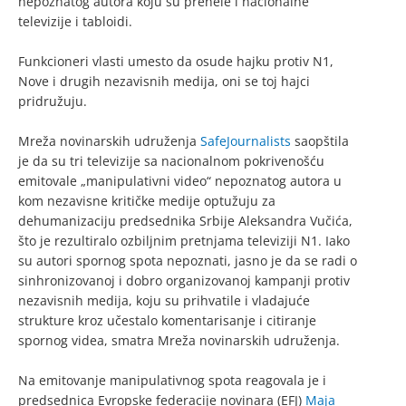
nepoznatog autora koju su prenele i nacionalne
televizije i tabloidi.
Funkcioneri vlasti umesto da osude hajku protiv N1,
Nove i drugih nezavisnih medija, oni se toj hajci
pridružuju.
Mreža novinarskih udruženja
SafeJournalists
saopštila
je da su tri televizije sa nacionalnom pokrivenošću
emitovale „manipulativni video“ nepoznatog autora u
kom nezavisne kritičke medije optužuju za
dehumanizaciju predsednika Srbije Aleksandra Vučića,
što je rezultiralo ozbiljnim pretnjama televiziji N1. Iako
su autori spornog spota nepoznati, jasno je da se radi o
sinhronizovanoj i dobro organizovanoj kampanji protiv
nezavisnih medija, koju su prihvatile i vladajuće
strukture kroz učestalo komentarisanje i citiranje
spornog videa, smatra Mreža novinarskih udruženja.
Na emitovanje manipulativnog spota reagovala je i
predsednica Evropske federacije novinara (EFJ)
Maja