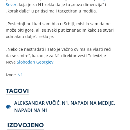
Sever
, koja je za N1 rekla da je to „nova dimenzija“ i
„korak dalje“ u pritiscima i targetiranju medija.
„Poslednji put kad sam bila u Srbiji, mislila sam da ne
može biti gore, ali se svaki put iznenadim kako se stvari
odmaknu dalje“, rekla je.
„Neko će nastradati i zato je važno ovima na vlasti reći
da se smire“, kazao je za N1 direktor vesti Televizije
Nova
Slobodan Georgiev
.
Izvor:
N1
TAGOVI
ALEKSANDAR VUČIĆ
,
N1
,
NAPADI NA MEDIJE
,
NAPADI NA N1
IZDVOJENO