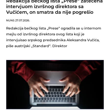
Redakcija bečkog lista „Prese“ zatečena
intervjuom izvršnog direktora sa
Vučićem, on smatra da nije pogrešio
NUNS
27.07.2026.
Redakcija bečkog lista „Prese“ ogradila se u internom
mejlu od izvršnog direktora ovog lista koji je
intervjuisao srpskog predsednika Aleksandra Vučića,
piše austrijski „Standard“. Direktor