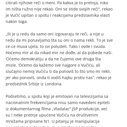
citirali njihove reči o meni. Pa kakva je to pretnja, niko
im ništa ružno nije rekao. Oni se stide svojih reči“, rekao
je Vučić upitan o spotu i reakcijama predstavnika vlasti
nakon toga.
„Ili je u redu da samo oni izgovaraju te reči, a nije u
redu da mi ponavljamo šta su oni o nama rekli. To je sve
ce-ce muva ujela, to svi poludeli. Tako i ovde i svuda.
Hoćemo mir al da nikad mir ne dođe, al da pobede naši.
‘Oćemo demokratiju a da ne čujemo ove druga šta
misle. ‘Oćemo da kažemo sve najgore o Vučiću, ali
slučajno nemoj Vučiću ti da ponoviš to što smo mi rekli,
jer ako ponoviš, onda ti vodiš hajku protiv nas“, rekao je
predsednik Srbije iz Londona.
Podsetimo, u spotu koji je emitovan na televizijama sa
nacionalnim frekvencijama nisu samo navedeni epiteti
iz dokumentarnog filma „Vladalac“ JSP produkcije, već
su i neke pretnje upućene Vučiću na društvenim
mrežama pripisane N1. U pitanju je manipulacija