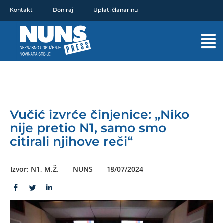
Pređi
Kontakt
Doniraj
Uplati članarinu
na
sadržaj
Mai
Men
Vučić izvrće činjenice: „Niko
nije pretio N1, samo smo
citirali njihove reči“
Izvor: N1, M.Ž.
NUNS
18/07/2024