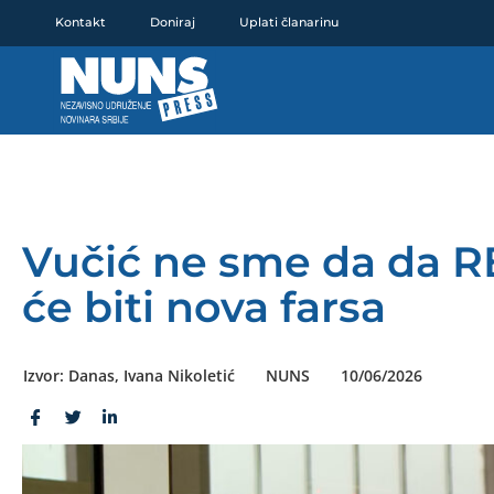
Pređi
Kontakt
Doniraj
Uplati članarinu
na
sadržaj
Vučić ne sme da da R
će biti nova farsa
Izvor: Danas, Ivana Nikoletić
NUNS
10/06/2026