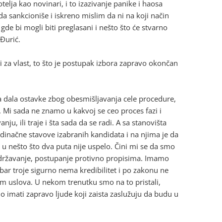
otelja kao novinari, i to izazivanje panike i haosa
a sankcioniše i iskreno mislim da ni na koji način
de bi mogli biti preglasani i nešto što će stvarno
 Đurić.
 za vlast, to što je postupak izbora zapravo okončan
ta dala ostavke zbog obesmišljavanja cele procedure,
o. Mi sada ne znamo u kakvoj se ceo proces fazi i
vanju, ili traje i šta sada da se radi. A sa stanovišta
ačne stavove izabranih kandidata i na njima je da
i u nešto što dva puta nije uspelo. Čini mi se da smo
 zadržavanje, postupanje protivno propisima. Imamo
h bar troje sigurno nema kredibilitet i po zakonu ne
um uslova. U nekom trenutku smo na to pristali,
o imati zapravo ljude koji zaista zaslužuju da budu u