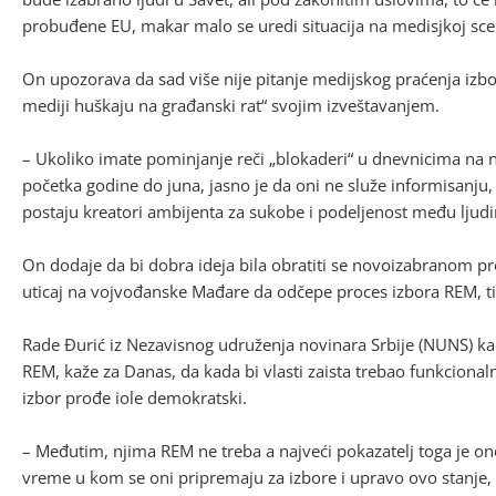
probuđene EU, makar malo se uredi situacija na medisjkoj scen
On upozorava da sad više nije pitanje medijskog praćenja izbo
mediji huškaju na građanski rat“ svojim izveštavanjem.
– Ukoliko imate pominjanje reči „blokaderi“ u dnevnicima na 
početka godine do juna, jasno je da oni ne služe informisanju, v
postaju kreatori ambijenta za sukobe i podeljenost među ljudi
On dodaje da bi dobra ideja bila obratiti se novoizabranom pr
uticaj na vojvođanske Mađare da odčepe proces izbora REM, ti
Rade Đurić iz Nezavisnog udruženja novinara Srbije (NUNS) ka
REM, kaže za Danas, da kada bi vlasti zaista trebao funkcionaln
izbor prođe iole demokratski.
– Međutim, njima REM ne treba a najveći pokazatelj toga je ono
vreme u kom se oni pripremaju za izbore i upravo ovo stanje,