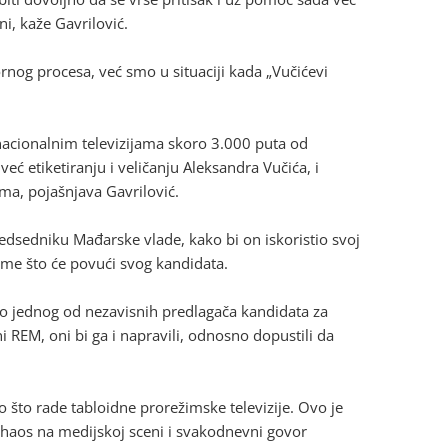
i, kaže Gavrilović.
rnog procesa, već smo u situaciji kada „Vučićevi
nacionalnim televizijama skoro 3.000 puta od
eć etiketiranju i veličanju Aleksandra Vučića, i
ma, pojašnjava Gavrilović.
edsedniku Mađarske vlade, kako bi on iskoristio svoj
me što će povući svog kandidata.
o jednog od nezavisnih predlagača kandidata za
i REM, oni bi ga i napravili, odnosno dopustili da
 što rade tabloidne prorežimske televizije. Ovo je
 haos na medijskoj sceni i svakodnevni govor