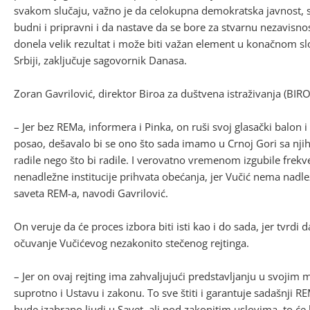
svakom slučaju, važno je da celokupna demokratska javnost, svi
budni i pripravni i da nastave da se bore za stvarnu nezavisnos
donela velik rezultat i može biti važan element u konačnom sl
Srbiji, zaključuje sagovornik Danasa.
Zoran Gavrilović, direktor Biroa za duštvena istraživanja (BIR
– Jer bez REMa, informera i Pinka, on ruši svoj glasački balon i
posao, dešavalo bi se ono što sada imamo u Crnoj Gori sa nji
radile nego što bi radile. I verovatno vremenom izgubile frekv
nenadležne institucije prihvata obećanja, jer Vučić nema nad
saveta REM-a, navodi Gavrilović.
On veruje da će proces izbora biti isti kao i do sada, jer tvrd
očuvanje Vučićevog nezakonito stečenog rejtinga.
– Jer on ovaj rejting ima zahvaljujući predstavljanju u svojim
suprotno i Ustavu i zakonu. To sve štiti i garantuje sadašnji R
bude izabrano ljudi u Savet, ali pod zakonitim uslovima, to će 