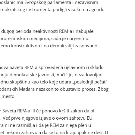
 poslanicima Evropskog parlamenta i nezavisnim
emokratskog instrumenta podigli visoko na agendu
 dugog perioda neaktivnosti REM-a i nabujale
u prorežimskim medijima, sada je i urgentno.
emo konstruktivno i na demokratiji zasnovano
lanova Saveta REM-a sprovedena uglavnom u skladu
anju demokratske javnosti, Vučić je, nezadovoljan
nu skupštinu kao telo koje udara „poslednji pečat“
jvođanskih Mađara nezakonito obustavio proces. Zbog
o mesto.
r Saveta REM-a ili će ponovo kršiti zakon da bi
e. Već prve njegove izjave o ovom zahtevu EU
 ni ne razmišlja i da je REM za njega plen u
susret nekom zahtevu a da se to na kraju ipak ne desi. U