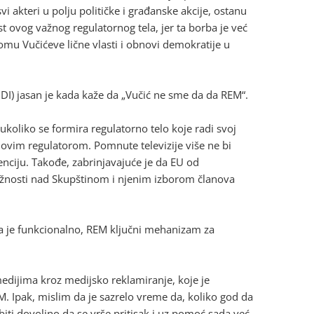
 akteri u polju političke i građanske akcije, ostanu
t ovog važnog regulatornog tela, jer ta borba je već
omu Vučićeve lične vlasti i obnovi demokratije u
ODI) jasan je kada kaže da „Vučić ne sme da da REM“.
 ukoliko se formira regulatorno telo koje radi svoj
hovim regulatorom. Pomnute televizije više ne bi
enciju. Takođe, zabrinjavajuće je da EU od
ležnosti nad Skupštinom i njenim izborom članova
i da je funkcionalno, REM ključni mehanizam za
 medijima kroz medijsko reklamiranje, koje je
EM. Ipak, mislim da je sazrelo vreme da, koliko god da
biti dovoljno da se vrše pritisak i uz pomoć sada već