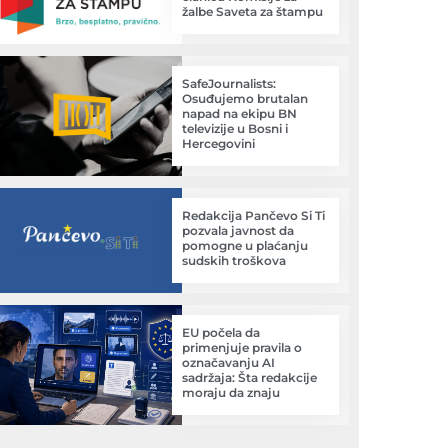
žalbe Saveta za štampu
SafeJournalists:
Osuđujemo brutalan
napad na ekipu BN
televizije u Bosni i
Hercegovini
Redakcija Pančevo Si Ti
pozvala javnost da
pomogne u plaćanju
sudskih troškova
EU počela da
primenjuje pravila o
označavanju AI
sadržaja: Šta redakcije
moraju da znaju