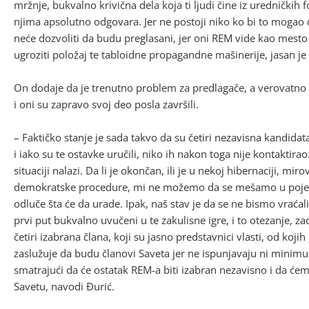
mržnje, bukvalno krivična dela koja ti ljudi čine iz uredničkih f
njima apsolutno odgovara. Jer ne postoji niko ko bi to mogao d
neće dozvoliti da budu preglasani, jer oni REM vide kao mesto g
ugroziti položaj te tabloidne propagandne mašinerije, jasan je
On dodaje da je trenutno problem za predlagače, a verovatno i
i oni su zapravo svoj deo posla završili.
– Faktičko stanje je sada takvo da su četiri nezavisna kandida
i iako su te ostavke uručili, niko ih nakon toga nije kontaktira
situaciji nalazi. Da li je okončan, ili je u nekoj hibernaciji, miro
demokratske procedure, mi ne možemo da se mešamo u pojedin
odluče šta će da urade. Ipak, naš stav je da se ne bismo vraćal
prvi put bukvalno uvučeni u te zakulisne igre, i to otezanje,
četiri izabrana člana, koji su jasno predstavnici vlasti, od koji
zaslužuje da budu članovi Saveta jer ne ispunjavaju ni minim
smatrajući da će ostatak REM-a biti izabran nezavisno i da ćem
Savetu, navodi Đurić.