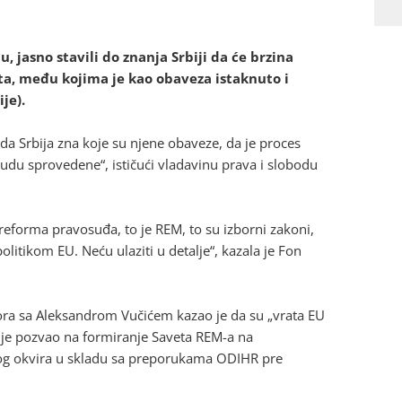
, jasno stavili do znanja Srbiji da će brzina
ata, među kojima je kao obaveza istaknuto i
ije).
 da Srbija zna koje su njene obaveze, da je proces
du sprovedene“, ističući vladavinu prava i slobodu
eforma pravosuđa, to je REM, to su izborni zakoni,
itikom EU. Neću ulaziti u detalje“, kazala je Fon
ora sa Aleksandrom Vučićem kazao je da su „vrata EU
n je pozvao na formiranje Saveta REM-a na
rnog okvira u skladu sa preporukama ODIHR pre