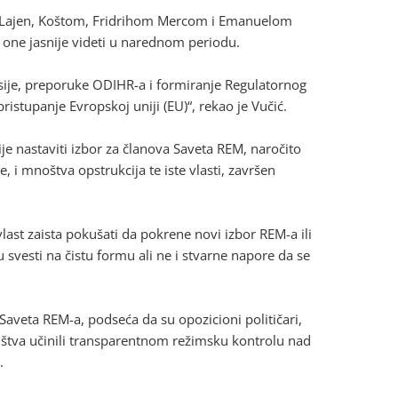
er Lajen, Koštom, Fridrihom Mercom i Emanuelom
one jasnije videti u narednom periodu.
misije, preporuke ODIHR-a i formiranje Regulatornog
pristupanje Evropskoj uniji (EU)“, rekao je Vučić.
ije nastaviti izbor za članova Saveta REM, naročito
 i mnoštva opstrukcija te iste vlasti, završen
 vlast zaista pokušati da pokrene novi izbor REM-a ili
svesti na čistu formu ali ne i stvarne napore da se
Saveta REM-a, podseća da su opozicioni političari,
društva učinili transparentnom režimsku kontrolu nad
.