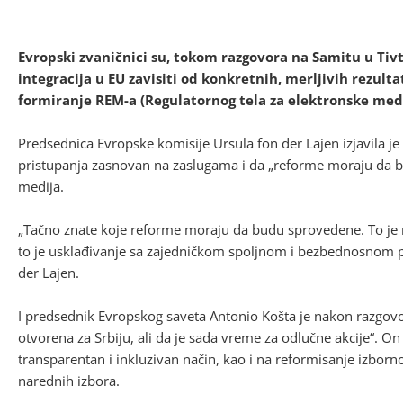
Evropski zvaničnici su, tokom razgovora na Samitu u Tivtu
integracija u EU zavisiti od konkretnih, merljivih rezult
formiranje REM-a (Regulatornog tela za elektronske med
Predsednica Evropske komisije Ursula fon der Lajen izjavila je
pristupanja zasnovan na zaslugama i da „reforme moraju da bu
medija.
„Tačno znate koje reforme moraju da budu sprovedene. To je r
to je usklađivanje sa zajedničkom spoljnom i bezbednosnom pol
der Lajen.
I predsednik Evropskog saveta Antonio Košta je nakon razgov
otvorena za Srbiju, ali da je sada vreme za odlučne akcije“. O
transparentan i inkluzivan način, kao i na reformisanje izbo
narednih izbora.