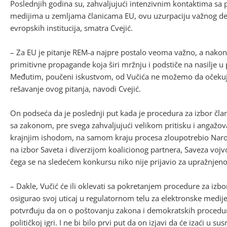
Poslednjih godina su, zahvaljujući intenzivnim kontaktima sa
medijima u zemljama članicama EU, ovu uzurpaciju važnog d
evropskih institucija, smatra Cvejić.
– Za EU je pitanje REM-a najpre postalo veoma važno, a nakon
primitivne propagande koja širi mržnju i podstiče na nasilje 
Međutim, poučeni iskustvom, od Vučića ne možemo da očekuj
rešavanje ovog pitanja, navodi Cvejić.
On podseća da je poslednji put kada je procedura za izbor č
sa zakonom, pre svega zahvaljujući velikom pritisku i angažov
krajnjim ishodom, na samom kraju procesa zloupotrebio Narod
na izbor Saveta i diverzijom koalicionog partnera, Saveza vo
čega se na sledećem konkursu niko nije prijavio za upražnjen
– Dakle, Vučić će ili oklevati sa pokretanjem procedure za izbo
osigurao svoj uticaj u regulatornom telu za elektronske medij
potvrđuju da on o poštovanju zakona i demokratskih procedura
političkoj igri. I ne bi bilo prvi put da on izjavi da će izaći u 