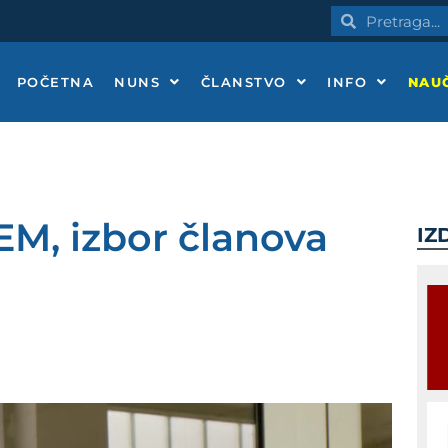
Pretraga
Pretraga
POČETNA
NUNS
ČLANSTVO
INFO
NAUČ
EM, izbor članova
IZ