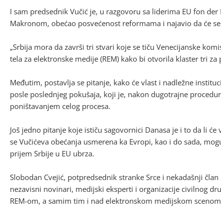
I sam predsednik Vučić je, u razgovoru sa liderima EU fon d
Makronom, obećao posvećenost reformama i najavio da će se 
„Srbija mora da završi tri stvari koje se tiču Venecijanske ko
tela za elektronske medije (REM) kako bi otvorila klaster tri za 
Međutim, postavlja se pitanje, kako će vlast i nadležne instituc
posle poslednjeg pokušaja, koji je, nakon dugotrajne procedure,
poništavanjem celog procesa.
Još jedno pitanje koje ističu sagovornici Danasa je i to da li će
se Vučićeva obećanja usmerena ka Evropi, kao i do sada, mogu 
prijem Srbije u EU ubrza.
Slobodan Cvejić, potpredsednik stranke Srce i nekadašnji član 
nezavisni novinari, medijski eksperti i organizacije civilnog 
REM-om, a samim tim i nad elektronskom medijskom scenom