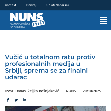
Pređi
Kontakt
Doniraj
Uplati članarinu
na
sadržaj
Mai
Men
Vučić u totalnom ratu protiv
profesionalnih medija u
Srbiji, sprema se za finalni
udarac
Izvor: Danas, Željko Bošnjaković
NUNS
20/10/2025