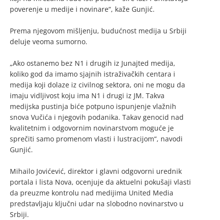
poverenje u medije i novinare“, kaže Gunjić.
Prema njegovom mišljenju, budućnost medija u Srbiji
deluje veoma sumorno.
„Ako ostanemo bez N1 i drugih iz Junajted medija,
koliko god da imamo sjajnih istraživačkih centara i
medija koji dolaze iz civilnog sektora, oni ne mogu da
imaju vidljivost koju ima N1 i drugi iz JM. Takva
medijska pustinja biće potpuno ispunjenje vlažnih
snova Vučića i njegovih podanika. Takav genocid nad
kvalitetnim i odgovornim novinarstvom moguće je
sprečiti samo promenom vlasti i lustracijom“, navodi
Gunjić.
Mihailo Jovićević, direktor i glavni odgovorni urednik
portala i lista Nova, ocenjuje da aktuelni pokušaji vlasti
da preuzme kontrolu nad medijima United Media
predstavljaju ključni udar na slobodno novinarstvo u
Srbiji.