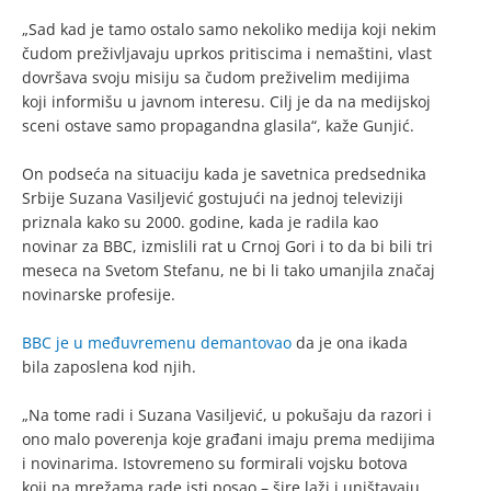
„Sad kad je tamo ostalo samo nekoliko medija koji nekim
čudom preživljavaju uprkos pritiscima i nemaštini, vlast
dovršava svoju misiju sa čudom preživelim medijima
koji informišu u javnom interesu. Cilj je da na medijskoj
sceni ostave samo propagandna glasila“, kaže Gunjić.
On podseća na situaciju kada je savetnica predsednika
Srbije Suzana Vasiljević gostujući na jednoj televiziji
priznala kako su 2000. godine, kada je radila kao
novinar za BBC, izmislili rat u Crnoj Gori i to da bi bili tri
meseca na Svetom Stefanu, ne bi li tako umanjila značaj
novinarske profesije.
BBC je u međuvremenu demantovao
da je ona ikada
bila zaposlena kod njih.
„Na tome radi i Suzana Vasiljević, u pokušaju da razori i
ono malo poverenja koje građani imaju prema medijima
i novinarima. Istovremeno su formirali vojsku botova
koji na mrežama rade isti posao – šire laži i uništavaju