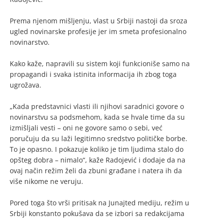
Prema njenom mišljenju, vlast u Srbiji nastoji da sroza
ugled novinarske profesije jer im smeta profesionalno
novinarstvo.
Kako kaže, napravili su sistem koji funkcioniše samo na
propagandi i svaka istinita informacija ih zbog toga
ugrožava.
„Kada predstavnici vlasti ili njihovi saradnici govore o
novinarstvu sa podsmehom, kada se hvale time da su
izmišljali vesti – oni ne govore samo o sebi, već
poručuju da su laži legitimno sredstvo političke borbe.
To je opasno. I pokazuje koliko je tim ljudima stalo do
opšteg dobra – nimalo“, kaže Radojević i dodaje da na
ovaj način režim želi da zbuni građane i natera ih da
više nikome ne veruju.
Pored toga što vrši pritisak na Junajted mediju, režim u
Srbiji konstanto pokušava da se izbori sa redakcijama