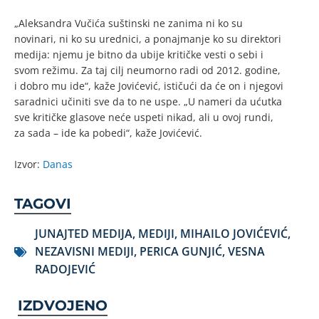
„Aleksandra Vučića suštinski ne zanima ni ko su
novinari, ni ko su urednici, a ponajmanje ko su direktori
medija: njemu je bitno da ubije kritičke vesti o sebi i
svom režimu. Za taj cilj neumorno radi od 2012. godine,
i dobro mu ide“, kaže Jovićević, ističući da će on i njegovi
saradnici učiniti sve da to ne uspe. „U nameri da ućutka
sve kritičke glasove neće uspeti nikad, ali u ovoj rundi,
za sada – ide ka pobedi“, kaže Jovićević.
Izvor:
Danas
TAGOVI
JUNAJTED MEDIJA
,
MEDIJI
,
MIHAILO JOVIĆEVIĆ
,
NEZAVISNI MEDIJI
,
PERICA GUNJIĆ
,
VESNA
RADOJEVIĆ
IZDVOJENO