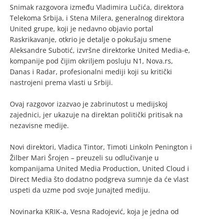
Snimak razgovora između Vladimira Lučića, direktora
Telekoma Srbija, i Stena Milera, generalnog direktora
United grupe, koji je nedavno objavio portal
Raskrikavanje, otkrio je detalje o pokušaju smene
Aleksandre Subotić, izvršne direktorke United Media-e,
kompanije pod čijim okriljem posluju N1, Nova.rs,
Danas i Radar, profesionalni mediji koji su kritički
nastrojeni prema vlasti u Srbiji.
Ovaj razgovor izazvao je zabrinutost u medijskoj
zajednici, jer ukazuje na direktan politički pritisak na
nezavisne medije.
Novi direktori, Vladica Tintor, Timoti Linkoln Penington i
Žilber Mari Šrojen – preuzeli su odlučivanje u
kompanijama United Media Production, United Cloud i
Direct Media što dodatno podgreva sumnje da će vlast
uspeti da uzme pod svoje Junajted mediju.
Novinarka KRIK-a, Vesna Radojević, koja je jedna od