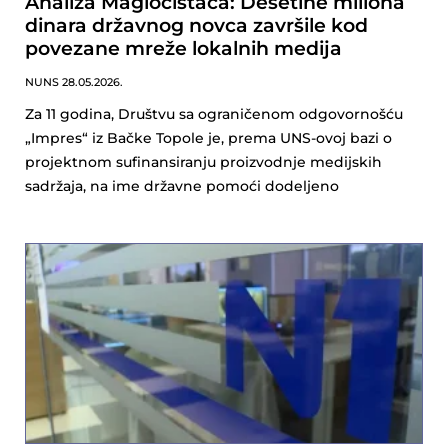
Analiza Magločistača: Desetine miliona
dinara državnog novca završile kod
povezane mreže lokalnih medija
NUNS
28.05.2026.
Za 11 godina, Društvu sa ograničenom odgovornošću
„Impres“ iz Bačke Topole je, prema UNS-ovoj bazi o
projektnom sufinansiranju proizvodnje medijskih
sadržaja, na ime državne pomoći dodeljeno