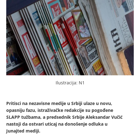
Ilustracija: N1
Pritisci na nezavisne medije u Srbiji ulaze u novu,
opasniju fazu, istraživačke redakcije su pogođene
SLAPP tužbama, a predsednik Srbije Aleksandar Vučić
nastoji da ostvari uticaj na donošenje odluka u
Junajted mediji.