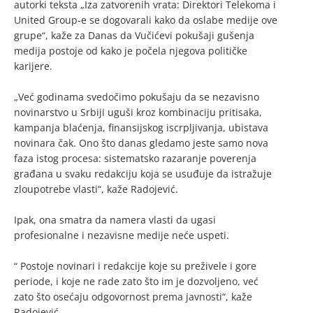
autorki teksta „Iza zatvorenih vrata: Direktori Telekoma i
United Group-e se dogovarali kako da oslabe medije ove
grupe“, kaže za Danas da Vučićevi pokušaji gušenja
medija postoje od kako je počela njegova političke
karijere.
„Već godinama svedočimo pokušaju da se nezavisno
novinarstvo u Srbiji uguši kroz kombinaciju pritisaka,
kampanja blaćenja, finansijskog iscrpljivanja, ubistava
novinara čak. Ono što danas gledamo jeste samo nova
faza istog procesa: sistematsko razaranje poverenja
građana u svaku redakciju koja se usuđuje da istražuje
zloupotrebe vlasti“, kaže Radojević.
Ipak, ona smatra da namera vlasti da ugasi
profesionalne i nezavisne medije neće uspeti.
“ Postoje novinari i redakcije koje su preživele i gore
periode, i koje ne rade zato što im je dozvoljeno, već
zato što osećaju odgovornost prema javnosti“, kaže
Radojević.