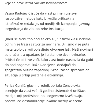
koje se bave istraživačkim novinarstvom.
Vesna Radojević ističe da vlast primenjuje sve
raspoložive metode kako bi vršila pritisak na
istraživačke redakcije, od medijskih kampanja i javnog
targetiranja do zloupotrebe institucija.
„KRIK se trenutno bori sa oko 16, 17 tužbi – a u nekima
od njih se traži i zatvor za novinare. Bili smo više puta
meta tabloida koji objavljuju otvorene laži. Naši novinari
su praćeni, a upadano je i u stanove dve novinarke.
Pritisci će biti sve veći, kako vlast bude nastavila da gubi
tlo pod nogama“, kaže Radojević, dodajući da
geografska blizina zapadnoj Evropi zasad sprečava da
situacija u Srbiji postane ekstremnija.
Perica Gunjić, glavni urednik portala Cenzolovka,
ocenjuje da vlast već 13 godina sistematski uništava
medije koji profesionalno i odgovorno izveštavaju,
počevši od destabilizacije lokalne medijske scene.