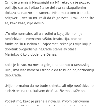
Cvijić je u emisiji Newsnight na N1 rekao da je pozvao
polliciju danas i pitao šta se dešava sa skupaljenjm
dokaza sa nadzornih kamera. Nisu mu u tom trenutku
odgovorili, već su mu rekli da će ga zvati u toku dana što
se, kako kaže, nije desilo.
„To nije normalno ali u sredini u kojoj živimo nije
neočekivano. Nemamo zaštitu institucija, one ne
funkcionišu u nekim slučajevima“, rekao je Cvijić koji je i
dobitnik ovogodišnje nagrade Stanislav Staša
Marinković koju dodeljuje Danas.
Kako je kazao, na mestu gde je napadnut u Kosovskoj
ulici, ima više kamera i trebalo da to bude najbezbedniji
deo grada.
„Nije normalno da ne bude snimka, ali nije neočekivano
s obzirom na to u kakvom društvu živimo“, kaže on.
Podsetimo, kako je prenela nova.rs, Prvom osnovnom