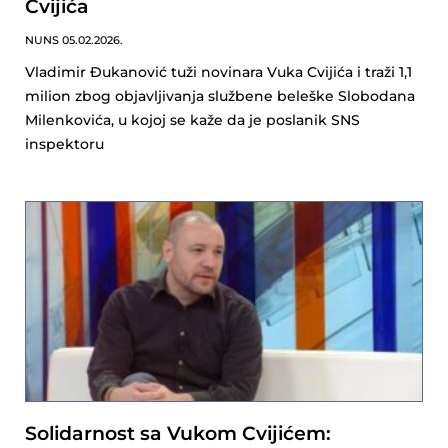
Cvijića
NUNS
05.02.2026.
Vladimir Đukanović tuži novinara Vuka Cvijića i traži 1,1
milion zbog objavljivanja službene beleške Slobodana
Milenkovića, u kojoj se kaže da je poslanik SNS
inspektoru
Solidarnost sa Vukom Cvijićem: