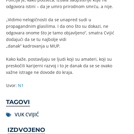
odgovora istini – da je umro prirodnom smrću, a nije.
„Vidimo nelogičnosti da se unapred sudi u
propagandnim glasilima. I da ono što su dokazi, ne
odgovara onome što je tamo objavljeno“, smatra Cvijić
dodajući da se tu najbolje vidi
„danak“ kadrovanja u MUP.
Kako kaže, postavljaju se ljudi koji su amateri, koji su
preskočili karijerni razvoj i to je danak da se se ovako
važne istrage ne dovode do kraja.
Izvor:
N1
TAGOVI
VUK CVIJIĆ
IZDVOJENO