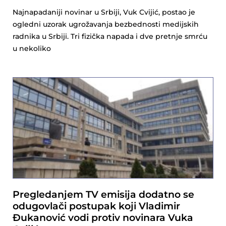
Najnapadaniji novinar u Srbiji, Vuk Cvijić, postao je
ogledni uzorak ugrožavanja bezbednosti medijskih
radnika u Srbiji. Tri fizička napada i dve pretnje smrću
u nekoliko
Pregledanjem TV emisija dodatno se
odugovlači postupak koji Vladimir
Đukanović vodi protiv novinara Vuka