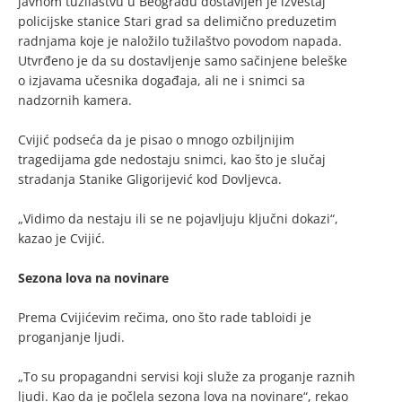
javnom tužilaštvu u Beogradu dostavljen je izveštaj
policijske stanice Stari grad sa delimično preduzetim
radnjama koje je naložilo tužilaštvo povodom napada.
Utvrđeno je da su dostavljenje samo sačinjene beleške
o izjavama učesnika događaja, ali ne i snimci sa
nadzornih kamera.
Cvijić podseća da je pisao o mnogo ozbiljnijim
tragedijama gde nedostaju snimci, kao što je slučaj
stradanja Stanike Gligorijević kod Dovljevca.
„Vidimo da nestaju ili se ne pojavljuju ključni dokazi“,
kazao je Cvijić.
Sezona lova na novinare
Prema Cvijićevim rečima, ono što rade tabloidi je
proganjanje ljudi.
„To su propagandni servisi koji služe za proganje raznih
ljudi. Kao da je počlela sezona lova na novinare“, rekao