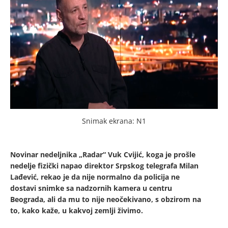
Snimak ekrana: N1
Novinar nedeljnika „Radar“ Vuk Cvijić, koga je prošle
nedelje fizički napao direktor Srpskog telegrafa Milan
Lađević, rekao je da nije normalno da policija ne
dostavi snimke sa nadzornih kamera u centru
Beograda, ali da mu to nije neočekivano, s obzirom na
to, kako kaže, u kakvoj zemlji živimo.