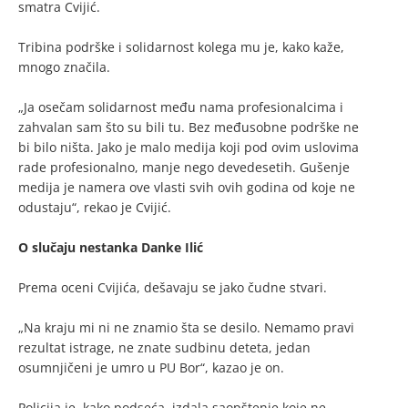
smatra Cvijić.
Tribina podrške i solidarnost kolega mu je, kako kaže,
mnogo značila.
„Ja osečam solidarnost među nama profesionalcima i
zahvalan sam što su bili tu. Bez međusobne podrške ne
bi bilo ništa. Jako je malo medija koji pod ovim uslovima
rade profesionalno, manje nego devedesetih. Gušenje
medija je namera ove vlasti svih ovih godina od koje ne
odustaju“, rekao je Cvijić.
O slučaju nestanka Danke Ilić
Prema oceni Cvijića, dešavaju se jako čudne stvari.
„Na kraju mi ni ne znamio šta se desilo. Nemamo pravi
rezultat istrage, ne znate sudbinu deteta, jedan
osumnjičeni je umro u PU Bor“, kazao je on.
Policija je, kako podseća, izdala saopštenje koje ne