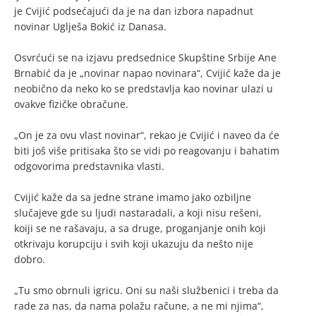
je Cvijić podsećajući da je na dan izbora napadnut
novinar Uglješa Bokić iz Danasa.
Osvrćući se na izjavu predsednice Skupštine Srbije Ane
Brnabić da je „novinar napao novinara“, Cvijić kaže da je
neobično da neko ko se predstavlja kao novinar ulazi u
ovakve fizičke obračune.
„On je za ovu vlast novinar“, rekao je Cvijić i naveo da će
biti još više pritisaka što se vidi po reagovanju i bahatim
odgovorima predstavnika vlasti.
Cvijić kaže da sa jedne strane imamo jako ozbiljne
slučajeve gde su ljudi nastaradali, a koji nisu rešeni,
koiji se ne rašavaju, a sa druge, proganjanje onih koji
otkrivaju korupciju i svih koji ukazuju da nešto nije
dobro.
„Tu smo obrnuli igricu. Oni su naši službenici i treba da
rade za nas, da nama polažu račune, a ne mi njima“,