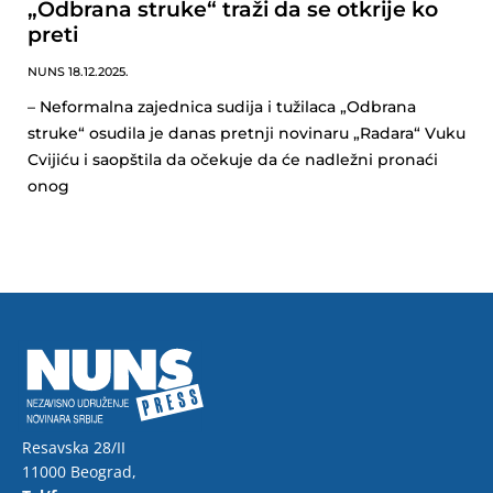
„Odbrana struke“ traži da se otkrije ko
preti
NUNS
18.12.2025.
– Neformalna zajednica sudija i tužilaca „Odbrana
struke“ osudila je danas pretnji novinaru „Radara“ Vuku
Cvijiću i saopštila da očekuje da će nadležni pronaći
onog
Resavska 28/II
11000 Beograd,