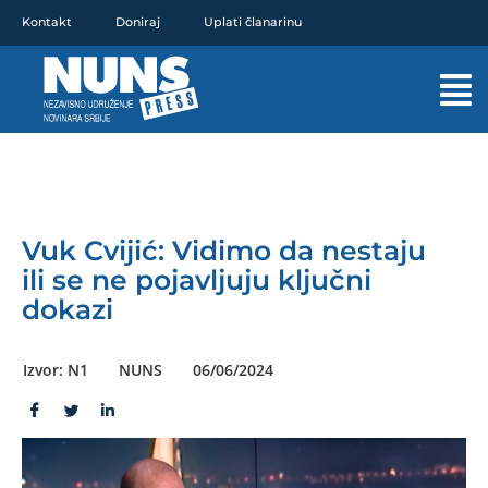
Pređi
Kontakt
Doniraj
Uplati članarinu
na
sadržaj
Mai
Men
Vuk Cvijić: Vidimo da nestaju
ili se ne pojavljuju ključni
dokazi
Izvor: N1
NUNS
06/06/2024