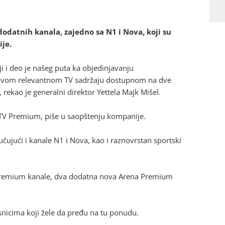
odatnih kanala, zajedno sa N1 i Nova, koji su
ije.
iji i deo je našeg puta ka objedinjavanju
u svom relevantnom TV sadržaju dostupnom na dve
rekao je generalni direktor Yettela Majk Mišel.
t TV Premium, piše u saopštenju kompanije.
čujući i kanale N1 i Nova, kao i raznovrstan sportski
 Premium kanale, dva dodatna nova Arena Premium
risnicima koji žele da pređu na tu ponudu.