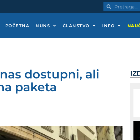
Pretraga
Pretraga
POČETNA
NUNS
ČLANSTVO
INFO
NAUČ
anas dostupni, ali
IZ
na paketa