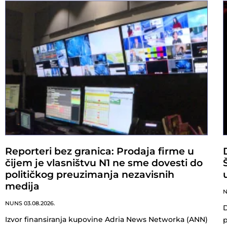
Reporteri bez granica: Prodaja firme u
čijem je vlasništvu N1 ne sme dovesti do
političkog preuzimanja nezavisnih
medija
NUNS
03.08.2026.
D
Izvor finansiranja kupovine Adria News Networka (ANN)
p