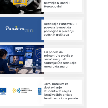
televizije u Bosni i
Hercegovini
Redakcija Pančevo Si Ti
pozvala javnost da
pomogne u plaćanju
sudskih troškova
EU počela da
primenjuje pravila o
označavanju AI
sadržaja: Šta redakcije
moraju da znaju
Javni konkurs za
dostavljanje
studentskih eseja i
istraživačkih priča o
temi tranzicione pravde