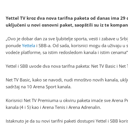
Yettel TV kroz dva nova tarifna paketa od danas ima 29 d
uključeni u novi osnovni paket, saopštili su iz te kompan
„Ovo je dobar dan za sve ljubitelje sporta, vesti i zabave u Srb
ponude
Yettela
i SBB-a. Od sada, korisnici mogu da uživaju 
vodeće platforme, sa istim redosledom kanala i istim cenama“, 
Yettel i SBB uvode dva nova tarifna paketa: Net TV Basic i Ne
Net TV Basic, kako se navodi, nudi mnoštvo novih kanala, uklju
sadržaj na 10 Arena Sport kanala.
Korisnici Net TV Premiuma u okviru paketa imaće sve Arena
kanala (4 i 5) kao i Arena Tenis i Arena Adrenalin.
Istaknuto je da su novi tarifni paketi dostupni Yettel i SBB ko