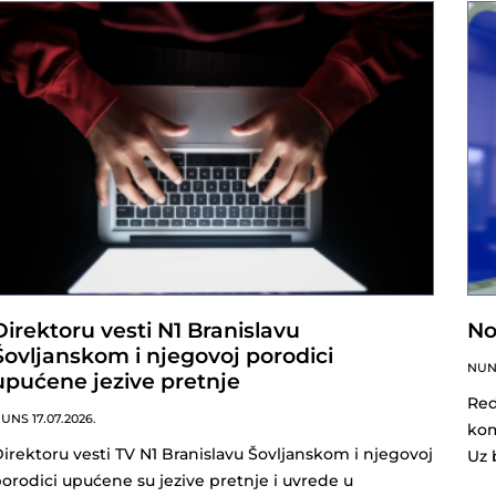
Direktoru vesti N1 Branislavu
No
Šovljanskom i njegovoj porodici
NU
upućene jezive pretnje
Red
NUNS
17.07.2026.
kom
irektoru vesti TV N1 Branislavu Šovljanskom i njegovoj
Uz 
orodici upućene su jezive pretnje i uvrede u