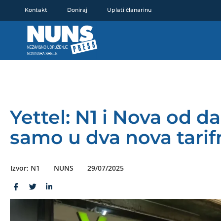
Pređi
Kontakt
Doniraj
Uplati članarinu
na
sadržaj
Yettel: N1 i Nova od d
samo u dva nova tarif
Izvor: N1
NUNS
29/07/2025