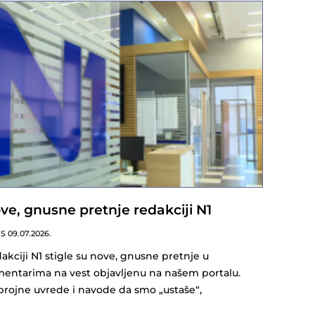
ve, gnusne pretnje redakciji N1
NS
09.07.2026.
akciji N1 stigle su nove, gnusne pretnje u
entarima na vest objavljenu na našem portalu.
brojne uvrede i navode da smo „ustaše“,