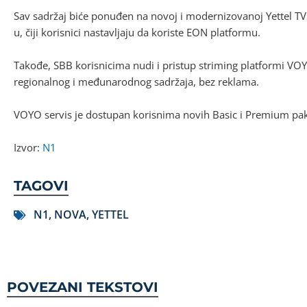
Sav sadržaj biće ponuđen na novoj i modernizovanoj Yettel TV
u, čiji korisnici nastavljaju da koriste EON platformu.
Takođe, SBB korisnicima nudi i pristup striming platformi VOYO
regionalnog i međunarodnog sadržaja, bez reklama.
VOYO servis je dostupan korisnima novih Basic i Premium pa
Izvor:
N1
TAGOVI
N1
,
NOVA
,
YETTEL
POVEZANI TEKSTOVI