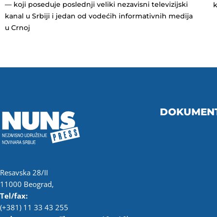
— koji poseduje poslednji veliki nezavisni televizijski
k
kanal u Srbiji i jedan od vodećih informativnih medija
u Crnoj
DOKUMEN
Resavska 28/II
11000 Beograd,
Tel/fax:
(+381) 11 33 43 255