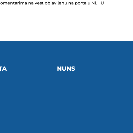
omentarima na vest objavljenu na portalu N1. U
TA
NUNS