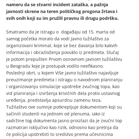
nameru da se stvarni incident zataška, a pažnja
javnosti skrene na teren političkog progona žrtava i
svih onih koji su im pružili pravnu ili drugu podršku.
Smatramo da je istragu o događaju od 15. marta od
samog početka moralo da vodi Javno tužilaštvo za
organizovani kriminal, koje se bez davanja bilo kakvih
informacija i obrazloženja povuklo iz predmeta. Slučaj
je potom prepušten Prvom osnovnom javnom tužilaštvu
u Beogradu koje je postupak vodilo neefikasno.
Poslednji obrt, u kojem Više javno tužilaštvo najavljuje
preuzimanje predmeta i istragu o navodnom planiranju
i organizovanju simulacije upotrebe zvučnog topa, kao
vid planiranja i izvršenja krivičnih dela protiv ustavnog
uređenja, predstavlja apsurdnu zamenu teza.
Tužilaštvo ove sumnje potkrepljuje dokumentom koji su
sačinili studenti na jednom od plenuma, iako iz
sadržine tog dokumenta jasno proizlazi da je zvučni top
razmatran isključivo kao rizik, odnosno kao pretnja da
će policija upotrebiti to sredstvo prema učesnicima