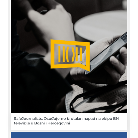
SafeJournalists: Osuđujemo brutalan napad na ekipu BN
televizije u Bosni i Hercegovini