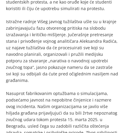
studentskih protesta, a ne kao oruđe koje će studenti
koristiti ili čiju će upotrebu simulirati na protestu.
Istražne radnje Višeg javnog tužilaštva ušle su u krajnje
zabrinjavajuću fazu otvorenog pritiska na slobodu
izražavanja i kritičko mišljenje. Jučerašnje pretresanje
stana i privođenje vojnog analitičara Aleksandra Radića,
uz najave tužilaštva da će procesuirati sve koji su
navodno planirali, organizovali i pružili medijsku
potporu za stvaranje „narativa o navodnoj upotrebi
zvučnog topa“, jasno pokazuje nameru da se zastraše
svi koji su odbijali da ćute pred očiglednim nasiljem nad
građanima.
Nasuprot fabrikovanim optužbama o simulacijama,
podsećamo javnost na nepobitne činjenice i razmere
ovog incidenta. Našim organizacijama se javilo više
hiljada građana prijavljujući da su bili žrtve nepoznatog
zvučnog udara tokom protesta 15. marta 2025. u
Beogradu, usled čega su zadobili različita oštećenja
zdravlja, somatske i psihološke prirode. Zbog ozbiljnosti