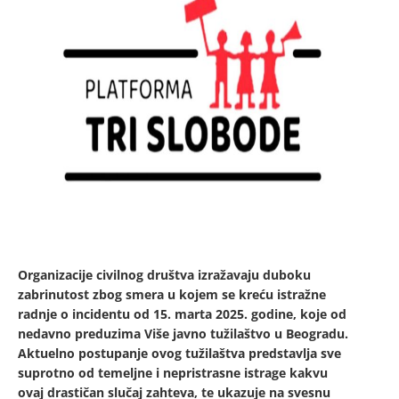
Organizacije civilnog društva izražavaju duboku
zabrinutost zbog smera u kojem se kreću istražne
radnje o incidentu od 15. marta 2025. godine, koje od
nedavno preduzima Više javno tužilaštvo u Beogradu.
Aktuelno postupanje ovog tužilaštva predstavlja sve
suprotno od temeljne i nepristrasne istrage kakvu
ovaj drastičan slučaj zahteva, te ukazuje na svesnu