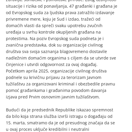
situacije i rizika od ponavljanja, 47 građanki i građana je
od Evropskog suda za ljudska prava zatražilo izdavanje
privremene mere, koju je Sud i izdao, tražeći od
domaćih vlasti da spreči svaku upotrebu zvučnih
uređaja u svrhu kontrole okupljenih građana na
protestima. Na poziv Evropskog suda podneta je i
zvanična predstavka, dok su organizacije civilnog
društva sva svoja saznanja blagovremeno dostavile
nadležnim domaćim organima s ciljem da se utvrde sve
činjenice i utvrdi odgovornost za ovaj događaj.
Početkom aprila 2025, organizacije civilnog društva
podnele su krivičnu prijavu za terorizam Javnom
tužilaštvu za organizovani kriminal i obezbedile pravnu
pomoć građankama i građanima povodom davanja
izjava pred Prvim osnovnim javnim tužilaštvom.
Budući da je predsednik Republike iskazao spremnost
da bilo koja strana služba izvrši istragu o događaju od
15. marta, smatramo da je od presudnog značaja da se
u ovaj proces uključe kredibilni i neutralni