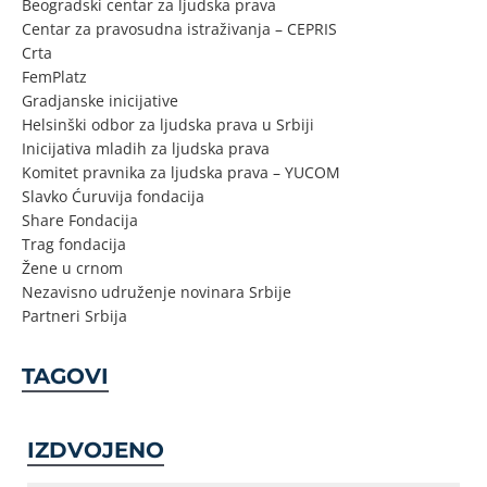
Beogradski centar za ljudska prava
Centar za pravosudna istraživanja – CEPRIS
Crta
FemPlatz
Gradjanske inicijative
Helsinški odbor za ljudska prava u Srbiji
Inicijativa mladih za ljudska prava
Komitet pravnika za ljudska prava – YUCOM
Slavko Ćuruvija fondacija
Share Fondacija
Trag fondacija
Žene u crnom
Nezavisno udruženje novinara Srbije
Partneri Srbija
TAGOVI
IZDVOJENO