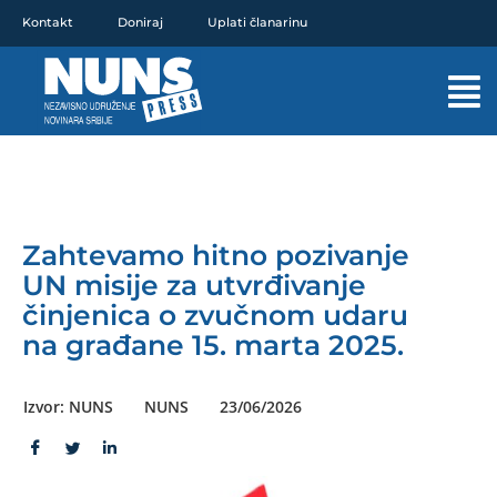
Pređi
Kontakt
Doniraj
Uplati članarinu
na
sadržaj
Mai
Men
Zahtevamo hitno pozivanje
UN misije za utvrđivanje
činjenica o zvučnom udaru
na građane 15. marta 2025.
Izvor: NUNS
NUNS
23/06/2026