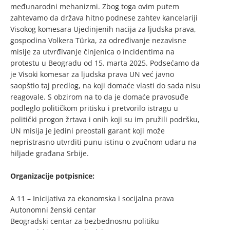
međunarodni mehanizmi. Zbog toga ovim putem
zahtevamo da država hitno podnese zahtev kancelariji
Visokog komesara Ujedinjenih nacija za ljudska prava,
gospodina Volkera Türka, za određivanje nezavisne
misije za utvrđivanje činjenica o incidentima na
protestu u Beogradu od 15. marta 2025. Podsećamo da
je Visoki komesar za ljudska prava UN već javno
saopštio taj predlog, na koji domaće vlasti do sada nisu
reagovale. S obzirom na to da je domaće pravosuđe
podleglo političkom pritisku i pretvorilo istragu u
politički progon žrtava i onih koji su im pružili podršku,
UN misija je jedini preostali garant koji može
nepristrasno utvrditi punu istinu o zvučnom udaru na
hiljade građana Srbije.
Organizacije potpisnice:
A 11 – Inicijativa za ekonomska i socijalna prava
Autonomni ženski centar
Beogradski centar za bezbednosnu politiku