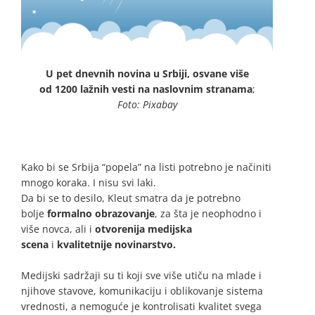
U pet dnevnih novina u Srbiji, osvane više
od 1200 lažnih vesti na naslovnim stranama
;
Foto: Pixabay
Kako bi se Srbija “popela” na listi potrebno je načiniti
mnogo koraka. I nisu svi laki.
Da bi se to desilo, Kleut smatra da je potrebno
bolje
formalno obrazovanje
, za šta je neophodno i
više novca, ali i
otvorenija medijska
scena
i
kvalitetnije novinarstvo.
Medijski sadržaji su ti koji sve više utiču na mlade i
njihove stavove, komunikaciju i oblikovanje sistema
vrednosti, a nemoguće je kontrolisati kvalitet svega