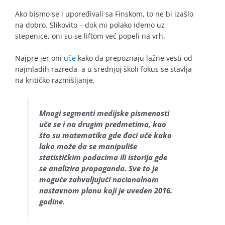
Ako bismo se i upoređivali sa Finskom, to ne bi izašlo
na dobro. Slikovito – dok mi polako idemo uz
stepenice, oni su se liftom već popeli na vrh.
Najpre jer oni
uče
kako da prepoznaju lažne vesti od
najmlađih razreda, a u srednjoj školi fokus se stavlja
na kritičko razmišljanje.
Mnogi segmenti medijske pismenosti
uče se i na drugim predmetima, kao
što su matematika gde đaci uče kako
lako može da se manipuliše
statističkim podacima ili istorija gde
se analizira propaganda. Sve to je
moguće zahvaljujući nacionalnom
nastavnom planu koji je uveden 2016.
godine.