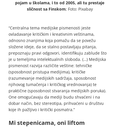
pojam u školama, i to od 2005, ali tu prestaje
sličnost sa Finskom
; Foto: Pixabay
“Centralna tema medijske pismenosti jeste
ovladavanje kritičkim i kreativnim veštinama,
odnosno znanjima koja pomažu da se povežu
složene ideje, da se stalno postavljaju pitanja,
prepoznaju pravi odgovori, identifikuju zablude što
je u temeljima intelektualnih sloboda. (…) Medijska
pismenost razvija različite veštine: tehničke
(sposobnost pristupa medijima), kritičke
(razumevanje medijskih sadržaja, sposobnost
njihovog tumačenja i kritičkog vrednovanja) te
praktične (sposobnost stvaranja medijskih poruka).
One omogućavaju da mediji budu shvaćeni i na
dobar način, bez stereotipa, prihvaćeni u društvu
koje ih pažljivo i kritički posmatra.”
Mi stepenicama, oni liftom