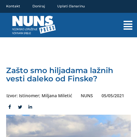
Pređi
Kontakt
Doniraj
Uplati članarinu
na
sadržaj
Mai
Men
Zašto smo hiljadama lažnih
vesti daleko od Finske?
Izvor: Istinomer; Miljana Miletić
NUNS
05/05/2021