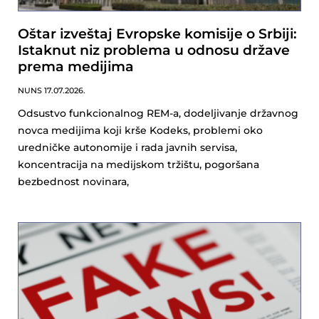
Oštar izveštaj Evropske komisije o Srbiji:
Istaknut niz problema u odnosu države
prema medijima
NUNS
17.07.2026.
Odsustvo funkcionalnog REM-a, dodeljivanje državnog
novca medijima koji krše Kodeks, problemi oko
uredničke autonomije i rada javnih servisa,
koncentracija na medijskom tržištu, pogoršana
bezbednost novinara,