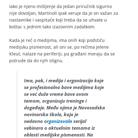
Iako je njeno mišljenje da jedan priručnik sigurno
nije dovoljan, Martinoli ipak veruje da je on važan za
nastavnike i vaspitače koji treba da se uhvate u
koštac s jednim tako izazovnim zadatkom.
Kada je reč o medijima, ima onih koji podstiču
medijsku pismenost, ali oni se, po rečima Jelene
Kleut, nalaze na periferiji, pa građani moraju da se
potrude da do njih stignu.
Ima, pak, i medija i organizacija koje
se profesionalno bave medijima koje
se već duže vreme bave ovom
temom, organizuju treninge i
događaje. Među njima je Novosadska
novinarska škola, koja je
nedavno
organizovala
serijal
vebinara o aktuelnim temama iz
oblasti medijske pismenosti. Na