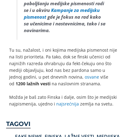
poboljšanju medijske pismenosti radi
se i u okviru
Kampanje za medijsku
pismenost
gde je fokus na rad kako
sa učenicima i nastavnicima, tako i sa
novinarima.
Tu su, nažalost, i oni kojima medijska pismenost nije
na listi prioriteta. Pa tako, dok se finski učenici od
najnižih razreda ohrabruju da fekt-čekuju ono što
mediji objavljuju, kod nas bez pardona samo u
jednoj godini, u pet dnevnih novina,
osvane
više
od
1200 lažnih vesti
na naslovnim stranama.
Možda je baš zato Finska i dalje, osim što je medijski
najpismenija, ujedno i
najsrećnija
zemlja na svetu.
TAGOVI
FAKE NEWS
,
FINSKA
,
LAŽNE VESTI
,
MEDIJSKA