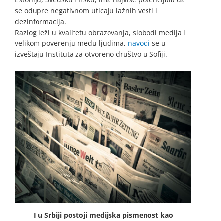
se odupre negativnom uticaju lažnih vesti i
dezinformacija.
Razlog leži u kvalitetu obrazovanja, slobodi medija i
velikom poverenju među ljudima,
navodi
se u
izveštaju Instituta za otvoreno društvo u Sofiji.
I u Srbiji postoji medijska pismenost kao