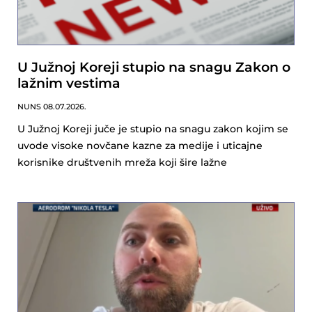
U Južnoj Koreji stupio na snagu Zakon o
lažnim vestima
NUNS
08.07.2026.
U Južnoj Koreji juče je stupio na snagu zakon kojim se
uvode visoke novčane kazne za medije i uticajne
korisnike društvenih mreža koji šire lažne