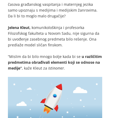
časova građanskog vaspitanja i maternjeg jezika
samo upoznaju s medijima i medijskim žanrovima.
Da li bi to moglo malo drugačije?
Jelena Kleut,
komunikološkinja i profesorka
Filozofskog fakulteta u Novom Sadu, nije sigurna da
bi uvođenje zasebnog predmeta bilo rešenje. Ona
predlaže model sličan finskom.
“Mislim da bi bilo mnogo bolje kada bi se
u različitim
predmetima obrađivali elementi koji se odnose na
medije”
, kaže Kleut za
Istinomer.