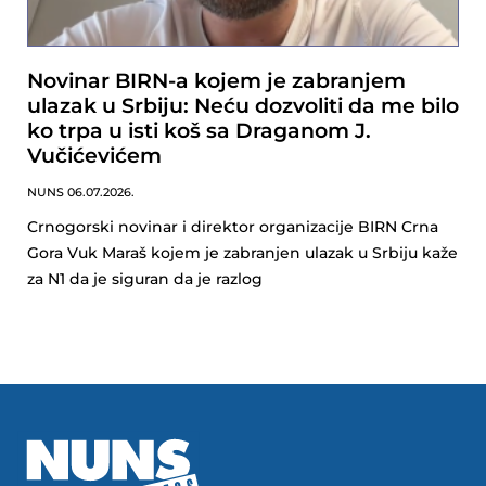
Novinar BIRN-a kojem je zabranjem
ulazak u Srbiju: Neću dozvoliti da me bilo
ko trpa u isti koš sa Draganom J.
Vučićevićem
NUNS
06.07.2026.
Crnogorski novinar i direktor organizacije BIRN Crna
Gora Vuk Maraš kojem je zabranjen ulazak u Srbiju kaže
za N1 da je siguran da je razlog