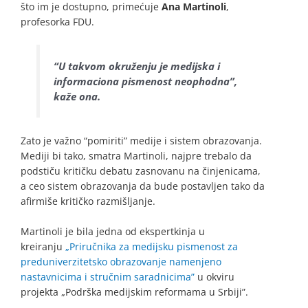
što im je dostupno, primećuje
Ana Martinoli
,
profesorka FDU.
“U takvom okruženju je medijska i
informaciona pismenost neophodna”,
kaže ona.
Zato je važno “pomiriti” medije i sistem obrazovanja.
Mediji bi tako, smatra Martinoli, najpre trebalo da
podstiču kritičku debatu zasnovanu na činjenicama,
a ceo sistem obrazovanja da bude postavljen tako da
afirmiše kritičko razmišljanje.
Martinoli je bila jedna od ekspertkinja u
kreiranju
„Priručnika za medijsku pismenost za
preduniverzitetsko obrazovanje namenjeno
nastavnicima i stručnim saradnicima”
u okviru
projekta „Podrška medijskim reformama u Srbiji”.