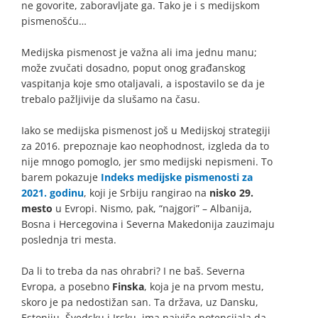
ne govorite, zaboravljate ga. Tako je i s medijskom
pismenošću…
Medijska pismenost je važna ali ima jednu manu;
može zvučati dosadno, poput onog građanskog
vaspitanja koje smo otaljavali, a ispostavilo se da je
trebalo pažljivije da slušamo na času.
Iako se medijska pismenost još u Medijskoj strategiji
za 2016. prepoznaje kao neophodnost, izgleda da to
nije mnogo pomoglo, jer smo medijski nepismeni. To
barem pokazuje
Indeks medijske pismenosti za
2021. godinu
, koji je Srbiju rangirao na
nisko 29.
mesto
u Evropi. Nismo, pak, “najgori” – Albanija,
Bosna i Hercegovina i Severna Makedonija zauzimaju
poslednja tri mesta.
Da li to treba da nas ohrabri? I ne baš. Severna
Evropa, a posebno
Finska
, koja je na prvom mestu,
skoro je pa nedostižan san. Ta država, uz Dansku,
Estoniju, Švedsku i Irsku, ima najviše potencijala da