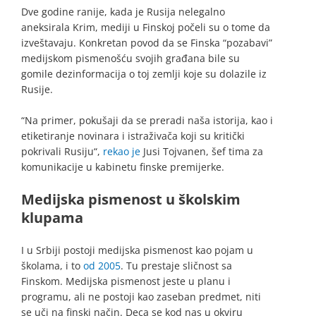
Dve godine ranije, kada je Rusija nelegalno
aneksirala Krim, mediji u Finskoj počeli su o tome da
izveštavaju. Konkretan povod da se Finska “pozabavi”
medijskom pismenošću svojih građana bile su
gomile dezinformacija o toj zemlji koje su dolazile iz
Rusije.
“Na primer, pokušaji da se preradi naša istorija, kao i
etiketiranje novinara i istraživača koji su kritički
pokrivali Rusiju“,
rekao je
Jusi Tojvanen, šef tima za
komunikacije u kabinetu finske premijerke.
Medijska pismenost u školskim
klupama
I u Srbiji postoji medijska pismenost kao pojam u
školama, i to
od 2005
. Tu prestaje sličnost sa
Finskom. Medijska pismenost jeste u planu i
programu, ali ne postoji kao zaseban predmet, niti
se uči na finski način. Deca se kod nas u okviru