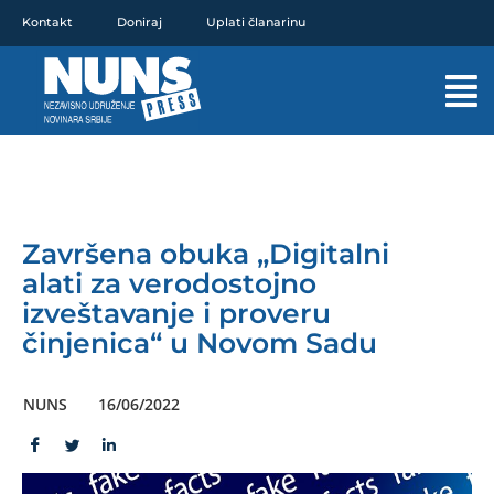
Pređi
Kontakt
Doniraj
Uplati članarinu
na
sadržaj
Mai
Men
Završena obuka „Digitalni
alati za verodostojno
izveštavanje i proveru
činjenica“ u Novom Sadu
NUNS
16/06/2022