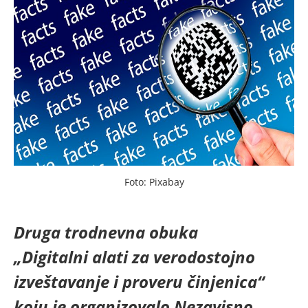
Foto: Pixabay
Druga trodnevna obuka
„Digitalni alati za verodostojno
izveštavanje i proveru činjenica“
koju je organizovalo Nezavisno