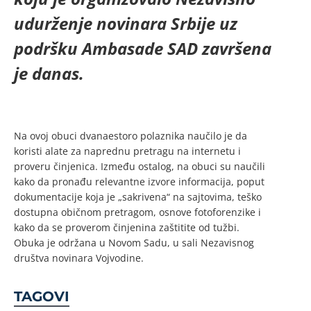
udurženje novinara Srbije uz
podršku Ambasade SAD završena
je danas.
Na ovoj obuci dvanaestoro polaznika naučilo je da
koristi alate za naprednu pretragu na internetu i
proveru činjenica. Između ostalog, na obuci su naučili
kako da pronađu relevantne izvore informacija, poput
dokumentacije koja je „sakrivena“ na sajtovima, teško
dostupna običnom pretragom, osnove fotoforenzike i
kako da se proverom činjenina zaštitite od tužbi.
Obuka je održana u Novom Sadu, u sali Nezavisnog
društva novinara Vojvodine.
TAGOVI