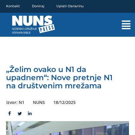
Pređi
Kontakt
Doniraj
Uplati članarinu
na
sadržaj
Mai
Men
„Želim ovako u N1 da
upadnem“: Nove pretnje N1
na društvenim mrežama
Izvor: N1
NUNS
18/12/2025