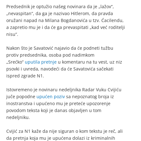
Predsednik je optužio našeg novinara da je „lažov“,
„nevaspitan“, da ga je nazivao Hitlerom, da pravda
oružani napad na Milana Bogdanovića u tzv. Ćacilendu,
a zapretio mu je i da će ga prevaspitati „kad već roditelji
nisu“.
Nakon što je Savatović najavio da će podneti tužbu
protiv predsednika, osoba pod nadimkom
„Srećko“
uputila pretnje
u komentaru na tu vest, uz niz
psovki i uvreda, navodeći da će Savatovića sačekati
ispred zgrade N1.
Istovremeno je novinaru nedeljnika Radar Vuku Cvijiću
juče popodne
upućen poziv
sa nepoznatog broja iz
inostranstva i upućeno mu je preteće upozorenje
povodom teksta koji je danas objavljen u tom
nedeljniku.
Cvijić za N1 kaže da nije siguran o kom tekstu je reč, ali
da pretnja koja mu je upućena dolazi iz kriminalnih