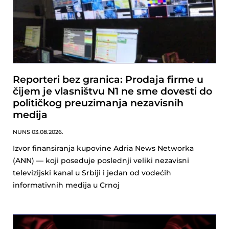
Reporteri bez granica: Prodaja firme u
čijem je vlasništvu N1 ne sme dovesti do
političkog preuzimanja nezavisnih
medija
NUNS
03.08.2026.
Izvor finansiranja kupovine Adria News Networka
(ANN) — koji poseduje poslednji veliki nezavisni
televizijski kanal u Srbiji i jedan od vodećih
informativnih medija u Crnoj