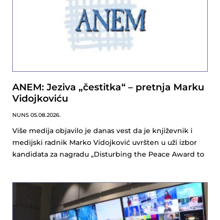
ANEM: Jeziva „čestitka“ – pretnja Marku
Vidojkoviću
NUNS
05.08.2026.
Više medija objavilo je danas vest da je književnik i
medijski radnik Marko Vidojković uvršten u uži izbor
kandidata za nagradu „Disturbing the Peace Award to