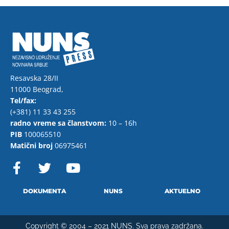
Resavska 28/II
11000 Beograd,
Tel/fax:
(+381) 11 33 43 255
radno vreme sa članstvom:
10 – 16h
PIB
100065510
Matični broj
06975461
F
T
Y
a
w
o
c
i
u
e
t
t
DOKUMENTA
NUNS
AKTUELNO
b
t
u
o
e
b
Copyright © 2004 – 2021 NUNS. Sva prava zadržana.