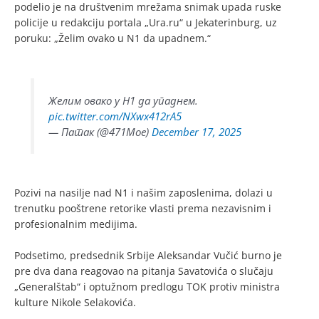
podelio je na društvenim mrežama snimak upada ruske
policije u redakciju portala „Ura.ru“ u Jekaterinburg, uz
poruku: „Želim ovako u N1 da upadnem.“
Желим овако у Н1 да упаднем.
pic.twitter.com/NXwx412rA5
— Патак (@471Moe)
December 17, 2025
Pozivi na nasilje nad N1 i našim zaposlenima, dolazi u
trenutku pooštrene retorike vlasti prema nezavisnim i
profesionalnim medijima.
Podsetimo, predsednik Srbije Aleksandar Vučić burno je
pre dva dana reagovao na pitanja Savatovića o slučaju
„Generalštab“ i optužnom predlogu TOK protiv ministra
kulture Nikole Selakovića.