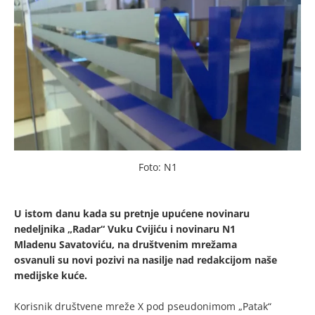
Foto: N1
U istom danu kada su pretnje upućene novinaru
nedeljnika „Radar“ Vuku Cvijiću i novinaru N1
Mladenu Savatoviću, na društvenim mrežama
osvanuli su novi pozivi na nasilje nad redakcijom naše
medijske kuće.
Korisnik društvene mreže X pod pseudonimom „Patak“