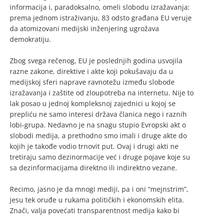
informacija i, paradoksalno, omeli slobodu izražavanja:
prema jednom istraživanju, 83 odsto građana EU veruje
da atomizovani medijski inženjering ugrožava
demokratiju.
Zbog svega rečenog, EU je poslednjih godina usvojila
razne zakone, direktive i akte koji pokušavaju da u
medijskoj sferi naprave ravnotežu između slobode
izražavanja i zaštite od zloupotreba na internetu. Nije to
lak posao u jednoj kompleksnoj zajednici u kojoj se
prepliću ne samo interesi država članica nego i raznih
lobi-grupa. Nedavno je na snagu stupio Evropski akt o
slobodi medija, a prethodno smo imali i druge akte do
kojih je takođe vodio trnovit put. Ovaj i drugi akti ne
tretiraju samo dezinormacije već i druge pojave koje su
sa dezinformacijama direktno ili indirektno vezane.
Recimo, jasno je da mnogi mediji, pa i oni “mejnstrim”,
jesu tek oruđe u rukama političkih i ekonomskih elita.
Znači, valja povećati transparentnost medija kako bi