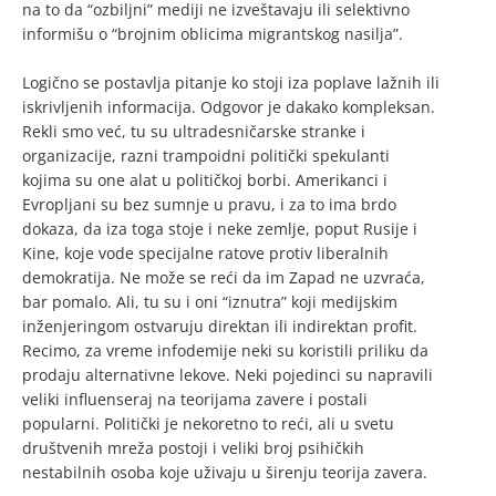
na to da “ozbiljni” mediji ne izveštavaju ili selektivno
informišu o “brojnim oblicima migrantskog nasilja”.
Logično se postavlja pitanje ko stoji iza poplave lažnih ili
iskrivljenih informacija. Odgovor je dakako kompleksan.
Rekli smo već, tu su ultradesničarske stranke i
organizacije, razni trampoidni politički spekulanti
kojima su one alat u političkoj borbi. Amerikanci i
Evropljani su bez sumnje u pravu, i za to ima brdo
dokaza, da iza toga stoje i neke zemlje, poput Rusije i
Kine, koje vode specijalne ratove protiv liberalnih
demokratija. Ne može se reći da im Zapad ne uzvraća,
bar pomalo. Ali, tu su i oni “iznutra” koji medijskim
inženjeringom ostvaruju direktan ili indirektan profit.
Recimo, za vreme infodemije neki su koristili priliku da
prodaju alternativne lekove. Neki pojedinci su napravili
veliki influenseraj na teorijama zavere i postali
popularni. Politički je nekoretno to reći, ali u svetu
društvenih mreža postoji i veliki broj psihičkih
nestabilnih osoba koje uživaju u širenju teorija zavera.