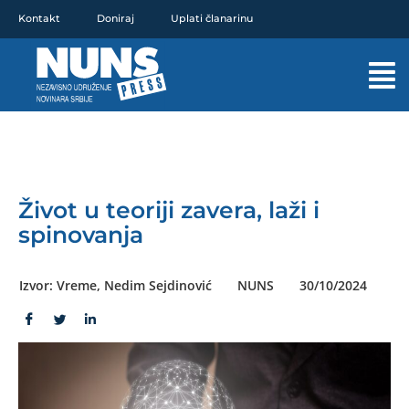
Pređi
Kontakt
Doniraj
Uplati članarinu
na
sadržaj
Mai
Men
Život u teoriji zavera, laži i
spinovanja
Izvor: Vreme, Nedim Sejdinović
NUNS
30/10/2024