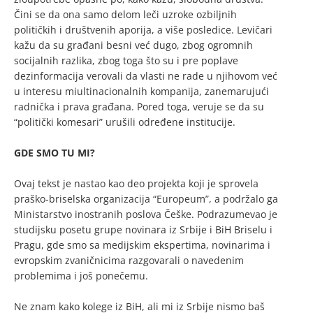
Čini se da ona samo delom leči uzroke ozbiljnih
političkih i društvenih aporija, a više posledice. Levičari
kažu da su građani besni već dugo, zbog ogromnih
socijalnih razlika, zbog toga što su i pre poplave
dezinformacija verovali da vlasti ne rade u njihovom već
u interesu miultinacionalnih kompanija, zanemarujući
radnička i prava građana. Pored toga, veruje se da su
“politički komesari” urušili određene institucije.
GDE SMO TU MI?
Ovaj tekst je nastao kao deo projekta koji je sprovela
praško-briselska organizacija “Europeum”, a podržalo ga
Ministarstvo inostranih poslova Češke. Podrazumevao je
studijsku posetu grupe novinara iz Srbije i BiH Briselu i
Pragu, gde smo sa medijskim ekspertima, novinarima i
evropskim zvaničnicima razgovarali o navedenim
problemima i još ponečemu.
Ne znam kako kolege iz BiH, ali mi iz Srbije nismo baš