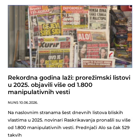
Rekordna godina laži: prorežimski listovi
u 2025. objavili više od 1.800
manipulativnih vesti
NUNS
10.06.2026.
Na naslovnim stranama šest dnevnih listova bliskih
vlastima u 2025. novinari Raskrikavanja pronašli su više
od 1.800 manipulativnih vesti. Prednjači Alo sa čak 529
takvih