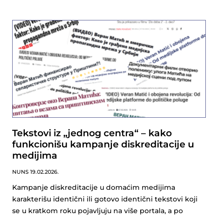
Tekstovi iz „jednog centra“ – kako
funkcionišu kampanje diskreditacije u
medijima
NUNS
19.02.2026.
Kampanje diskreditacije u domaćim medijima
karakterišu identični ili gotovo identični tekstovi koji
se u kratkom roku pojavljuju na više portala, a po