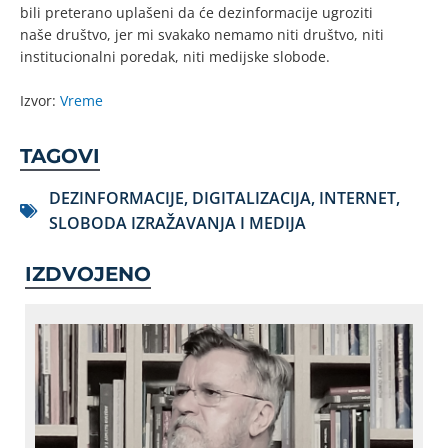
bili preterano uplašeni da će dezinformacije ugroziti
naše društvo, jer mi svakako nemamo niti društvo, niti
institucionalni poredak, niti medijske slobode.
Izvor:
Vreme
TAGOVI
DEZINFORMACIJE
,
DIGITALIZACIJA
,
INTERNET
,
SLOBODA IZRAŽAVANJA I MEDIJA
IZDVOJENO