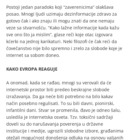
Postoji jedan paradoks koji “zaverenicima” olakšava
posao. Mnogi ljudi uzimaju dezinformacije zdravo za
gotovo čak i ako znaju ili mogu znati da one nemaju
veze sa stvarnošću. “Kako lažne informacije kada kažu
sve ono što ja mislim”, glase reči koje otac izgovara
kćerki na jednoj karikaturi. Neki filozofi će čak reći da
čovečanstvo nije bilo spremno i zrelo za slobode koje je
internet sa sobom doneo.
KAKO EVROPA REAGUJE
A onomad, kada se rađao, mnogi su verovali da će
internetski prostor biti predeo beskrajne slobode
izražavanja. Da ga neće biti potrebno na bilo kakav
način posebno regulisati. To su bili davni, pionirski,
infantilni dani. Stvar se promenila, đavo je odneo šalu,
usledila je internetska osveta. Tzv. toksični sadržaji
doveli su do narušavanja poverenja u državne
institucije i medije, ugrozili slobodne izbore, građanima
otežali mogućnost donošenja odluka na osnovu valjanih