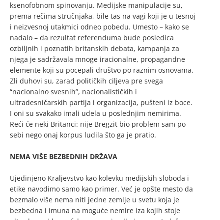
ksenofobnom spinovanju. Medijske manipulacije su,
prema rečima stručnjaka, bile tas na vagi koji je u tesnoj
i neizvesnoj utakmici odneo pobedu. Umesto – kako se
nadalo – da rezultat referenduma bude posledica
ozbiljnih i poznatih britanskih debata, kampanja za
njega je sadržavala mnoge iracionalne, propagandne
elemente koji su pocepali društvo po raznim osnovama.
Zli duhovi su, zarad političkih ciljeva pre svega
“nacionalno svesnih”, nacionalističkih i
ultradesničarskih partija i organizacija, pušteni iz boce.
I oni su svakako imali udela u poslednjim nemirima.
Reći će neki Britanci: nije Bregzit bio problem sam po
sebi nego onaj korpus ludila što ga je pratio.
NEMA VIŠE BEZBEDNIH DRŽAVA
Ujedinjeno Kraljevstvo kao kolevku medijskih sloboda i
etike navodimo samo kao primer. Već je opšte mesto da
bezmalo više nema niti jedne zemlje u svetu koja je
bezbedna i imuna na moguće nemire iza kojih stoje