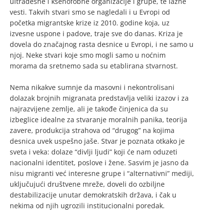
ultradesne i ksenofobne organizacije i grupe, te lažne
vesti. Takvih stvari smo se nagledali i u Evropi od
početka migrantske krize iz 2010. godine koja, uz
izvesne uspone i padove, traje sve do danas. Kriza je
dovela do značajnog rasta desnice u Evropi, i ne samo u
njoj. Neke stvari koje smo mogli samo u noćnim
morama da sretnemo sada su etablirana stvarnost.
Nema nikakve sumnje da masovni i nekontrolisani
dolazak brojnih migranata predstavlja veliki izazov i za
najrazvijene zemlje, ali je takođe činjenica da su
izbeglice idealne za stvaranje moralnih panika, teorija
zavere, produkcija strahova od “drugog” na kojima
desnica uvek uspešno jaše. Stvar je poznata otkako je
sveta i veka: dolaze “divlji ljudi” koji će nam oduzeti
nacionalni identitet, poslove i žene. Sasvim je jasno da
nisu migranti već interesne grupe i “alternativni” mediji,
uključujući društvene mreže, doveli do ozbiljne
destabilizacije unutar demokratskih država, i čak u
nekima od njih ugrozili institucionalni poredak.