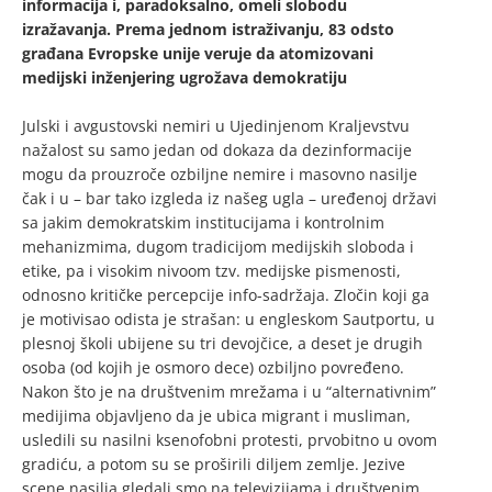
informacija i, paradoksalno, omeli slobodu
izražavanja. Prema jednom istraživanju, 83 odsto
građana Evropske unije veruje da atomizovani
medijski inženjering ugrožava demokratiju
Julski i avgustovski nemiri u Ujedinjenom Kraljevstvu
nažalost su samo jedan od dokaza da dezinformacije
mogu da prouzroče ozbiljne nemire i masovno nasilje
čak i u – bar tako izgleda iz našeg ugla – uređenoj državi
sa jakim demokratskim institucijama i kontrolnim
mehanizmima, dugom tradicijom medijskih sloboda i
etike, pa i visokim nivoom tzv. medijske pismenosti,
odnosno kritičke percepcije info-sadržaja. Zločin koji ga
je motivisao odista je strašan: u engleskom Sautportu, u
plesnoj školi ubijene su tri devojčice, a deset je drugih
osoba (od kojih je osmoro dece) ozbiljno povređeno.
Nakon što je na društvenim mrežama i u “alternativnim”
medijima objavljeno da je ubica migrant i musliman,
usledili su nasilni ksenofobni protesti, prvobitno u ovom
gradiću, a potom su se proširili diljem zemlje. Jezive
scene nasilja gledali smo na televizijama i društvenim