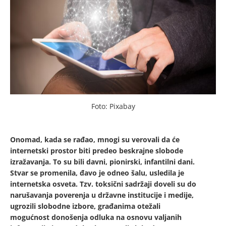
Foto: Pixabay
Onomad, kada se rađao, mnogi su verovali da će
internetski prostor biti predeo beskrajne slobode
izražavanja. To su bili davni, pionirski, infantilni dani.
Stvar se promenila, đavo je odneo šalu, usledila je
internetska osveta. Tzv. toksični sadržaji doveli su do
narušavanja poverenja u državne institucije i medije,
ugrozili slobodne izbore, građanima otežali
mogućnost donošenja odluka na osnovu valjanih