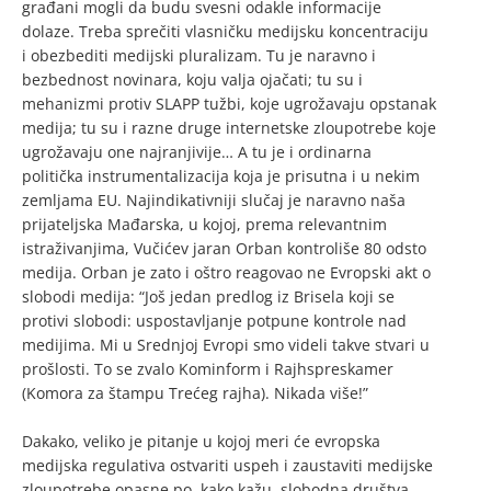
građani mogli da budu svesni odakle informacije
dolaze. Treba sprečiti vlasničku medijsku koncentraciju
i obezbediti medijski pluralizam. Tu je naravno i
bezbednost novinara, koju valja ojačati; tu su i
mehanizmi protiv SLAPP tužbi, koje ugrožavaju opstanak
medija; tu su i razne druge internetske zloupotrebe koje
ugrožavaju one najranjivije… A tu je i ordinarna
politička instrumentalizacija koja je prisutna i u nekim
zemljama EU. Najindikativniji slučaj je naravno naša
prijateljska Mađarska, u kojoj, prema relevantnim
istraživanjima, Vučićev jaran Orban kontroliše 80 odsto
medija. Orban je zato i oštro reagovao ne Evropski akt o
slobodi medija: “Još jedan predlog iz Brisela koji se
protivi slobodi: uspostavljanje potpune kontrole nad
medijima. Mi u Srednjoj Evropi smo videli takve stvari u
prošlosti. To se zvalo Kominform i Rajhspreskamer
(Komora za štampu Trećeg rajha). Nikada više!”
Dakako, veliko je pitanje u kojoj meri će evropska
medijska regulativa ostvariti uspeh i zaustaviti medijske
zloupotrebe opasne po, kako kažu, slobodna društva.