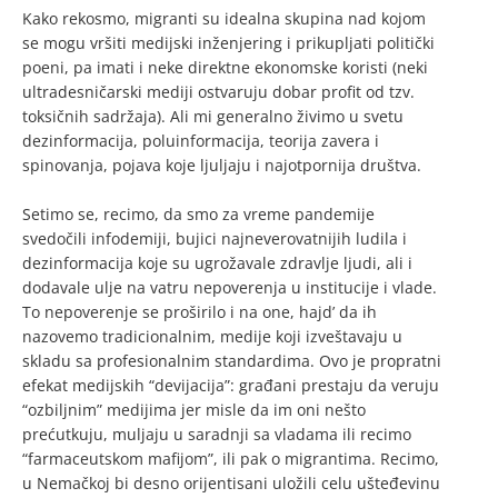
Kako rekosmo, migranti su idealna skupina nad kojom
se mogu vršiti medijski inženjering i prikupljati politički
poeni, pa imati i neke direktne ekonomske koristi (neki
ultradesničarski mediji ostvaruju dobar profit od tzv.
toksičnih sadržaja). Ali mi generalno živimo u svetu
dezinformacija, poluinformacija, teorija zavera i
spinovanja, pojava koje ljuljaju i najotpornija društva.
Setimo se, recimo, da smo za vreme pandemije
svedočili infodemiji, bujici najneverovatnijih ludila i
dezinformacija koje su ugrožavale zdravlje ljudi, ali i
dodavale ulje na vatru nepoverenja u institucije i vlade.
To nepoverenje se proširilo i na one, hajd’ da ih
nazovemo tradicionalnim, medije koji izveštavaju u
skladu sa profesionalnim standardima. Ovo je propratni
efekat medijskih “devijacija”: građani prestaju da veruju
“ozbiljnim” medijima jer misle da im oni nešto
prećutkuju, muljaju u saradnji sa vladama ili recimo
“farmaceutskom mafijom”, ili pak o migrantima. Recimo,
u Nemačkoj bi desno orijentisani uložili celu ušteđevinu