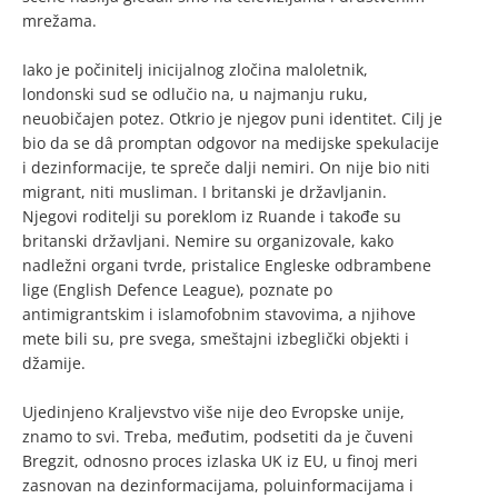
mrežama.
Iako je počinitelj inicijalnog zločina maloletnik,
londonski sud se odlučio na, u najmanju ruku,
neuobičajen potez. Otkrio je njegov puni identitet. Cilj je
bio da se dâ promptan odgovor na medijske spekulacije
i dezinformacije, te spreče dalji nemiri. On nije bio niti
migrant, niti musliman. I britanski je državljanin.
Njegovi roditelji su poreklom iz Ruande i takođe su
britanski državljani. Nemire su organizovale, kako
nadležni organi tvrde, pristalice Engleske odbrambene
lige (English Defence League), poznate po
antimigrantskim i islamofobnim stavovima, a njihove
mete bili su, pre svega, smeštajni izbeglički objekti i
džamije.
Ujedinjeno Kraljevstvo više nije deo Evropske unije,
znamo to svi. Treba, međutim, podsetiti da je čuveni
Bregzit, odnosno proces izlaska UK iz EU, u finoj meri
zasnovan na dezinformacijama, poluinformacijama i