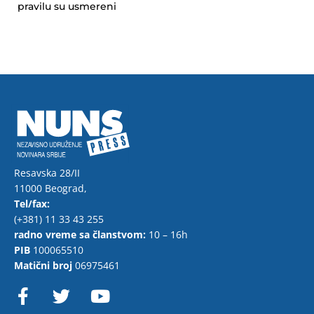
pravilu su usmereni
Resavska 28/II
11000 Beograd,
Tel/fax:
(+381) 11 33 43 255
radno vreme sa članstvom:
10 – 16h
PIB
100065510
Matični broj
06975461
F
T
Y
a
w
o