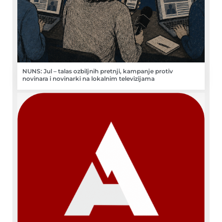
NUNS: Jul – talas ozbiljnih pretnji, kampanje protiv
novinara i novinarki na lokalnim televizijama