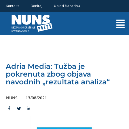
Pređi
Kontakt
Doniraj
Uplati članarinu
na
sadržaj
Mai
Men
Adria Media: Tužba je
pokrenuta zbog objava
navodnih „rezultata analiza“
NUNS
13/08/2021