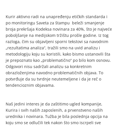
Kurir aktivno radi na unapređenju etičkih standarda i
po monitoringu Saveta za štampu beleži smanjenje
broja prekršaja Kodeksa novinara za 40%, što je najveće
poboljšanje na medijskom tržištu prošle godine. Iz tog
razloga, čim su objavljeni sporni tekstovi sa navodnim
„rezultatima analiza“, tražili smo na uvid analizu i
metodologiju koju su koristili, kako bismo ustanovili šta
je prepoznato kao „problematično“ po bilo kom osnovu.
Odgovori nisu sadržali analizu sa konkretnim
obrazloženjima navodno problematičnih objava. To
potvrđuje da su tvrdnje neutemeljene i da je reč o
tendencioznim objavama.
Naš jedini interes je da zaštitimo ugled kompanije,
Kurira i svih naših zaposlenih, a prvenstveno naših
urednika i novinara. Tužba je bila poslednja opcija na
koju smo se odlučili tek nakon što smo iscrpeli sve