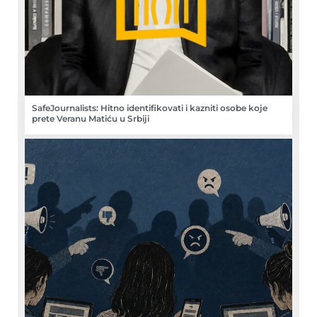
SafeJournalists: Hitno identifikovati i kazniti osobe koje
prete Veranu Matiću u Srbiji