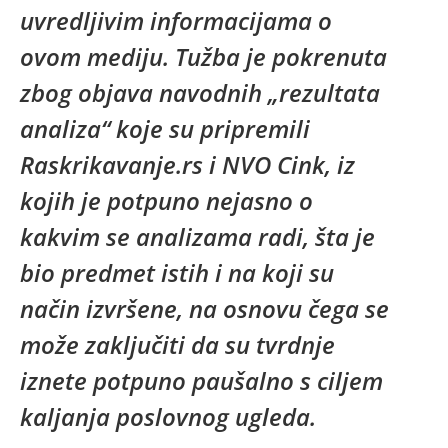
uvredljivim informacijama o
ovom mediju. Tužba je pokrenuta
zbog objava navodnih „rezultata
analiza“ koje su pripremili
Raskrikavanje.rs i NVO Cink, iz
kojih je potpuno nejasno o
kakvim se analizama radi, šta je
bio predmet istih i na koji su
način izvršene, na osnovu čega se
može zaključiti da su tvrdnje
iznete potpuno paušalno s ciljem
kaljanja poslovnog ugleda.