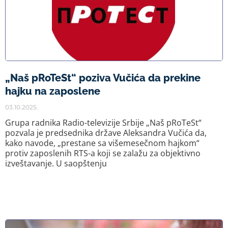
„Naš pRoTeSt“ poziva Vučića da prekine
hajku na zaposlene
03.10.2025.
Grupa radnika Radio-televizije Srbije „Naš pRoTeSt“
pozvala je predsednika države Aleksandra Vučića da,
kako navode, „prestane sa višemesečnom hajkom“
protiv zaposlenih RTS-a koji se zalažu za objektivno
izveštavanje. U saopštenju