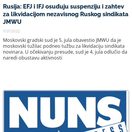
Rusija: EFJ i IFJ osuđuju suspenziju i zahtev
za likvidacijom nezavisnog Ruskog sindikata
JMWU
11.07.2022.
Moskovski gradski sud je 5. jula obavestio JMWU da je
moskovski tužilac podneo tužbu za likvidaciju sindikata
novinara. U očekivanju presude, sud je 4. jula odlučio da
naredi obustavu aktivnosti