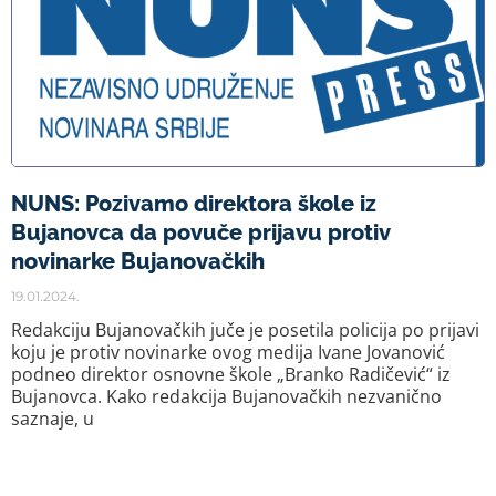
NUNS: Pozivamo direktora škole iz
Bujanovca da povuče prijavu protiv
novinarke Bujanovačkih
19.01.2024.
Redakciju Bujanovačkih juče je posetila policija po prijavi
koju je protiv novinarke ovog medija Ivane Jovanović
podneo direktor osnovne škole „Branko Radičević“ iz
Bujanovca. Kako redakcija Bujanovačkih nezvanično
saznaje, u