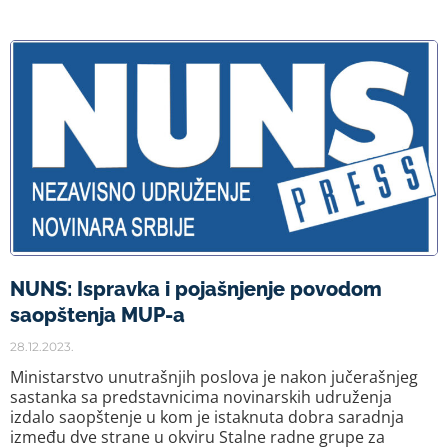
NUNS: Ispravka i pojašnjenje povodom
saopštenja MUP-a
28.12.2023.
Ministarstvo unutrašnjih poslova je nakon jučerašnjeg
sastanka sa predstavnicima novinarskih udruženja
izdalo saopštenje u kom je istaknuta dobra saradnja
između dve strane u okviru Stalne radne grupe za