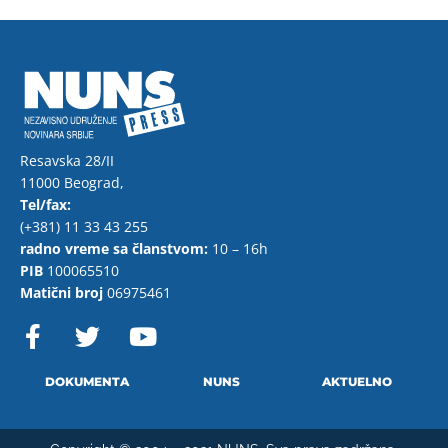
Resavska 28/II
11000 Beograd,
Tel/fax:
(+381) 11 33 43 255
radno vreme sa članstvom:
10 – 16h
PIB
100065510
Matični broj
06975461
F
T
Y
a
w
o
c
i
u
e
t
t
DOKUMENTA
NUNS
AKTUELNO
b
t
u
o
e
b