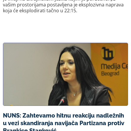
vašim prostorijama postavljena je eksplozivna naprava
koja će eksplodirati tačno u 22:15.
NUNS: Zahtevamo hitnu reakciju nadležnih
u vezi skandiranja navijača Partizana protiv
Brankice Stanković