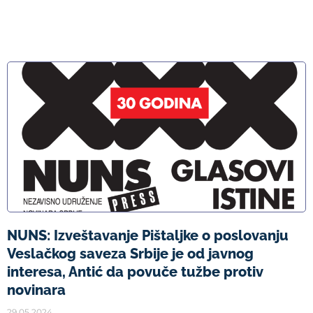
NUNS: Izveštavanje Pištaljke o poslovanju
Veslačkog saveza Srbije je od javnog
interesa, Antić da povuče tužbe protiv
novinara
29.05.2024.