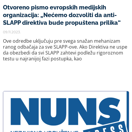
Otvoreno pismo evropskih medijskih
organizacija: „Nećemo dozvoliti da anti-
SLAPP direktiva bude propuštena prilika“
09.11.2023.
Ove odredbe uključuju pre svega snažan mehanizam
ranog odbačaja za sve SLAPP-ove. Ako Direktiva ne uspe
da obezbedi da svi SLAPP zahtevi podležu rigoroznom
testu u najranijoj fazi postupka, kao