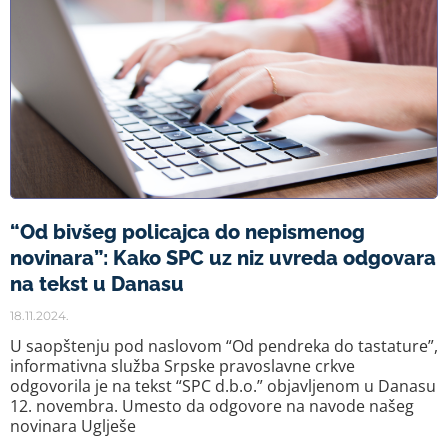
“Od bivšeg policajca do nepismenog
novinara”: Kako SPC uz niz uvreda odgovara
na tekst u Danasu
18.11.2024.
U saopštenju pod naslovom “Od pendreka do tastature”,
informativna služba Srpske pravoslavne crkve
odgovorila je na tekst “SPC d.b.o.” objavljenom u Danasu
12. novembra. Umesto da odgovore na navode našeg
novinara Uglješe