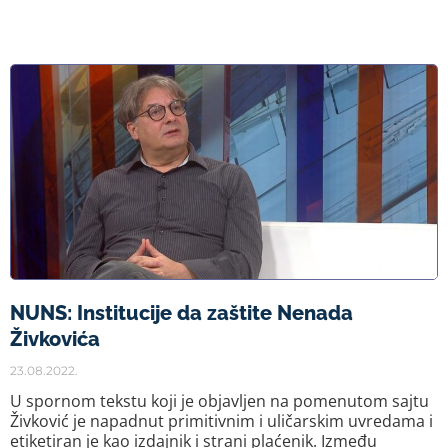
NUNS: Institucije da zaštite Nenada
Živkovića
23.08.2022.
U spornom tekstu koji je objavljen na pomenutom sajtu
Živković je napadnut primitivnim i uličarskim uvredama i
etiketiran je kao izdajnik i strani plaćenik. Između