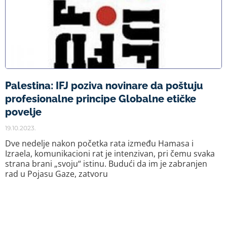
Palestina: IFJ poziva novinare da poštuju
profesionalne principe Globalne etičke
povelje
19.10.2023.
Dve nedelje nakon početka rata između Hamasa i
Izraela, komunikacioni rat je intenzivan, pri čemu svaka
strana brani „svoju“ istinu. Budući da im je zabranjen
rad u Pojasu Gaze, zatvoru