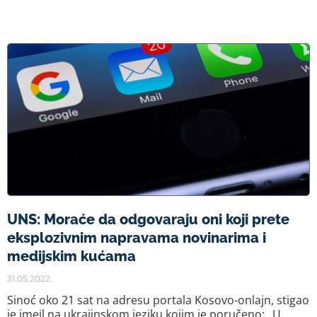
UNS: Moraće da odgovaraju oni koji prete
eksplozivnim napravama novinarima i
medijskim kućama
31.05.2022.
Sinoć oko 21 sat na adresu portala Kosovo-onlajn, stigao
je imejl na ukrajinskom jeziku kojim je poručeno: „U