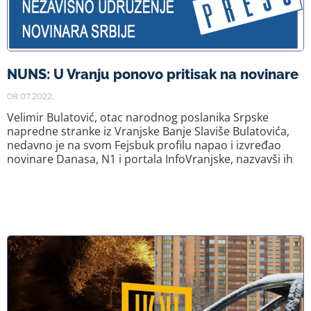
NUNS: U Vranju ponovo pritisak na novinare
08.07.2022.
Velimir Bulatović, otac narodnog poslanika Srpske
napredne stranke iz Vranjske Banje Slaviše Bulatovića,
nedavno je na svom Fejsbuk profilu napao i izvređao
novinare Danasa, N1 i portala InfoVranjske, nazvavši ih