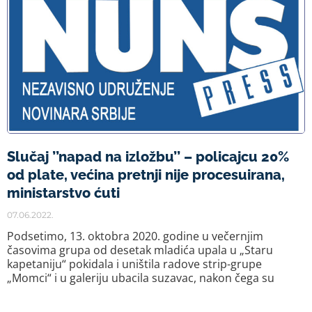
Slučaj ’’napad na izložbu’’ – policajcu 20%
od plate, većina pretnji nije procesuirana,
ministarstvo ćuti
07.06.2022.
Podsetimo, 13. oktobra 2020. godine u večernjim
časovima grupa od desetak mladića upala u „Staru
kapetaniju“ pokidala i uništila radove strip-grupe
„Momci“ i u galeriju ubacila suzavac, nakon čega su