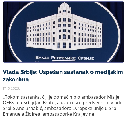
Vlada Srbije: Uspešan sastanak o medijskim
zakonima
17.10.2023.
„Tokom sastanka, čiji je domaćin bio ambasador Misije
OEBS-a u Srbiji Jan Bratu, a uz učešće predsednice Vlade
Srbije Ane Brnabić, ambasadora Evropske unije u Srbiji
Emanuela Žiofrea, ambasadorke Kraljevine