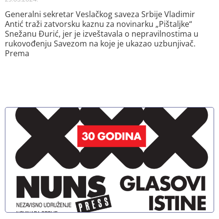
Generalni sekretar Veslačkog saveza Srbije Vladimir
Antić traži zatvorsku kaznu za novinarku „Pištaljke“
Snežanu Đurić, jer je izveštavala o nepravilnostima u
rukovođenju Savezom na koje je ukazao uzbunjivač.
Prema