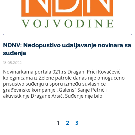
NDNV: Nedopustivo udaljavanje novinara sa
suđenja
18.05.2022.
Novinarkama portala 021.rs Dragani Prici Kovačević i
koleginicama iz Zelene patrole danas nije omogućeno
prisustvo suđenju u sporu između suvlasnice
građevinske kompanije „Galens“ Sanje Petrić i
aktivistkinje Dragane Arsić. Suđenje nije bilo
1
2
3