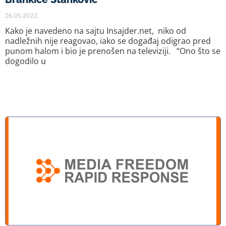
26.05.2022.
Kako je navedeno na sajtu Insajder.net, niko od
nadležnih nije reagovao, iako se događaj odigrao pred
punom halom i bio je prenošen na televiziji. “Ono što se
dogodilo u