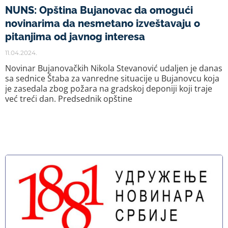
NUNS: Opština Bujanovac da omogući
novinarima da nesmetano izveštavaju o
pitanjima od javnog interesa
11.04.2024.
Novinar Bujanovačkih Nikola Stevanović udaljen je danas
sa sednice Štaba za vanredne situacije u Bujanovcu koja
je zasedala zbog požara na gradskoj deponiji koji traje
već treći dan. Predsednik opštine