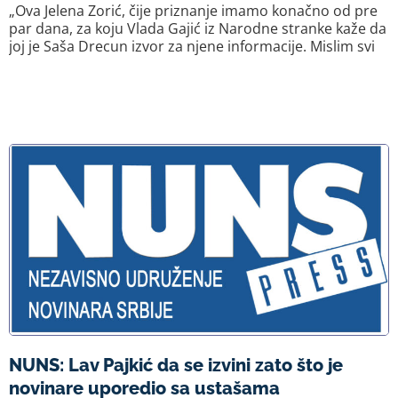
„Ova Jelena Zorić, čije priznanje imamo konačno od pre
par dana, za koju Vlada Gajić iz Narodne stranke kaže da
joj je Saša Drecun izvor za njene informacije. Mislim svi
NUNS: Lav Pajkić da se izvini zato što je
novinare uporedio sa ustašama