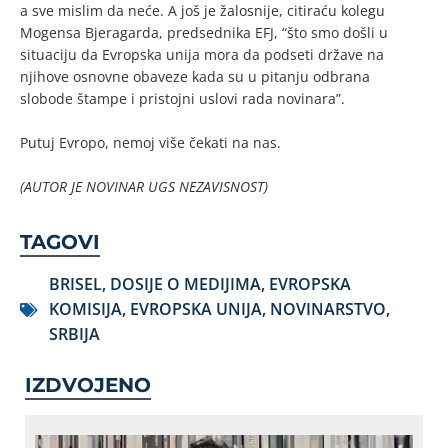
a sve mislim da neće. A još je žalosnije, citiraću kolegu
Mogensa Bjeragarda, predsednika EFJ, “što smo došli u
situaciju da Evropska unija mora da podseti države na
njihove osnovne obaveze kada su u pitanju odbrana
slobode štampe i pristojni uslovi rada novinara”.
Putuj Evropo, nemoj više čekati na nas.
(AUTOR JE NOVINAR UGS NEZAVISNOST)
TAGOVI
BRISEL
,
DOSIJE O MEDIJIMA
,
EVROPSKA
KOMISIJA
,
EVROPSKA UNIJA
,
NOVINARSTVO
,
SRBIJA
IZDVOJENO