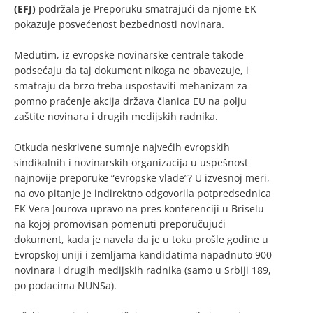
(EFJ)
podržala je Preporuku smatrajući da njome EK
pokazuje posvećenost bezbednosti novinara.
Međutim, iz evropske novinarske centrale takođe
podsećaju da taj dokument nikoga ne obavezuje, i
smatraju da brzo treba uspostaviti mehanizam za
pomno praćenje akcija država članica EU na polju
zaštite novinara i drugih medijskih radnika.
Otkuda neskrivene sumnje najvećih evropskih
sindikalnih i novinarskih organizacija u uspešnost
najnovije preporuke “evropske vlade”? U izvesnoj meri,
na ovo pitanje je indirektno odgovorila potpredsednica
EK Vera Jourova upravo na pres konferenciji u Briselu
na kojoj promovisan pomenuti preporučujući
dokument, kada je navela da je u toku prošle godine u
Evropskoj uniji i zemljama kandidatima napadnuto 900
novinara i drugih medijskih radnika (samo u Srbiji 189,
po podacima NUNSa).