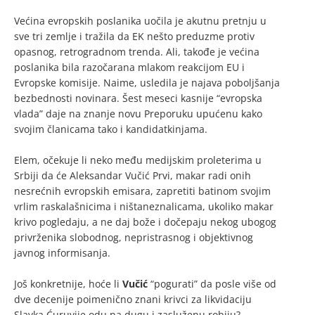
Većina evropskih poslanika uočila je akutnu pretnju u
sve tri zemlje i tražila da EK nešto preduzme protiv
opasnog, retrogradnom trenda. Ali, takođe je većina
poslanika bila razočarana mlakom reakcijom EU i
Evropske komisije. Naime, usledila je najava poboljšanja
bezbednosti novinara. Šest meseci kasnije “evropska
vlada” daje na znanje novu Preporuku upućenu kako
svojim članicama tako i kandidatkinjama.
Elem, očekuje li neko među medijskim proleterima u
Srbiji da će Aleksandar Vučić Prvi, makar radi onih
nesrećnih evropskih emisara, zapretiti batinom svojim
vrlim raskalašnicima i ništaneznalicama, ukoliko makar
krivo pogledaju, a ne daj bože i dočepaju nekog ubogog
privrženika slobodnog, nepristrasnog i objektivnog
javnog informisanja.
Još konkretnije, hoće li
Vučić
“pogurati” da posle više od
dve decenije poimenično znani krivci za likvidaciju
Slavka Ćuruvije odu na dugu i zasluženu robiju?