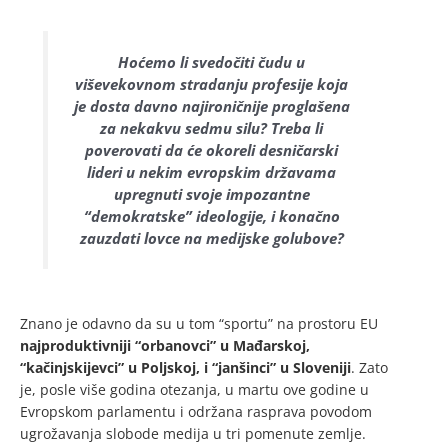
Hoćemo li svedočiti čudu u
viševekovnom stradanju profesije koja
je dosta davno najironičnije proglašena
za nekakvu sedmu silu? Treba li
poverovati da će okoreli desničarski
lideri u nekim evropskim državama
upregnuti svoje impozantne
“demokratske” ideologije, i konačno
zauzdati lovce na medijske golubove?
Znano je odavno da su u tom “sportu” na prostoru EU
najproduktivniji “orbanovci” u Mađarskoj,
“kačinjskijevci” u Poljskoj, i “janšinci” u Sloveniji
. Zato
je, posle više godina otezanja, u martu ove godine u
Evropskom parlamentu i održana rasprava povodom
ugrožavanja slobode medija u tri pomenute zemlje.