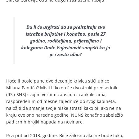
Da li će urgirati da se preispitaju sve
istražne brljotine i konačno, posle 27
godina, roditeljima, prijateljima i
kolegama Dade Vujasinović saopšti ko ju
je i zašto ubio?
Hoće li posle pune dve decenije krivica stići ubice
Milana Pantića? Misli li ko da će dvostruki predsednik
(RS i SNS) svojim vernim čaušima i čankoliscima,
raspoređenim od mesne zajednice do svog kabineta,
naložiti da smanje svoje niske strasti kako bi, ako ne na
kraju ove ono naredne godine, NUNS konačno zabeležio
pad crnih brojki napada na novinare.
Prvi put od 2013. godine. Biće žalosno ako ne bude tako,