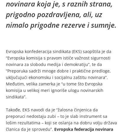
novinara koja je, s raznih strana,
prigodno pozdravljena, ali, uz
nimalo prigodne rezerve i sumnje.
Evropska konfederacija sindikata (EKS) saopštila je da
“Evropska komisija s pravom ističe važnost sigurnosti
novinara za slobodu medija i demokratiju”, te da
“Preporuka sadrži mnoge dobre i praktične predloge,
uključujući ekonomsku i socijalnu zaštitu novinara”.
Međutim, velika zamerka je “u tome što Evropska
komisija u velikoj meri ignoriše ulogu novinarskih
sindikata”.
Takođe, EKS navodi da je “žalosna činjenica da
preporuci nedostaju zubi – to je slab instrument sa
lošim rezultatima – koji se oslanja na dobru volju država
članica da je sprovedu”.
Evropska federacija novinara