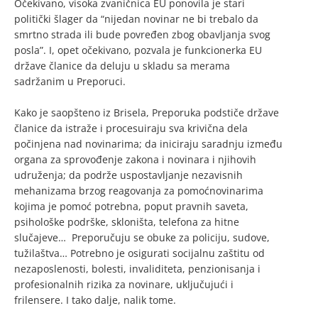
Očekivano, visoka zvaničnica EU ponovila je stari
politički šlager da “nijedan novinar ne bi trebalo da
smrtno strada ili bude povređen zbog obavljanja svog
posla”. I, opet očekivano, pozvala je funkcionerka EU
države članice da deluju u skladu sa merama
sadržanim u Preporuci.
Kako je saopšteno iz Brisela, Preporuka podstiče države
članice da istraže i procesuiraju sva krivična dela
počinjena nad novinarima; da iniciraju saradnju između
organa za sprovođenje zakona i novinara i njihovih
udruženja; da podrže uspostavljanje nezavisnih
mehanizama brzog reagovanja za pomoćnovinarima
kojima je pomoć potrebna, poput pravnih saveta,
psihološke podrške, skloništa, telefona za hitne
slučajeve… Preporučuju se obuke za policiju, sudove,
tužilaštva… Potrebno je osigurati socijalnu zaštitu od
nezaposlenosti, bolesti, invaliditeta, penzionisanja i
profesionalnih rizika za novinare, uključujući i
frilensere. I tako dalje, nalik tome.