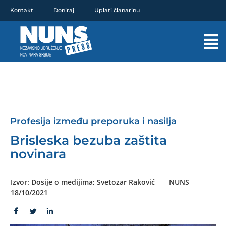
Pređi
Kontakt
Doniraj
Uplati članarinu
na
sadržaj
Mai
Men
Profesija između preporuka i nasilja
Brisleska bezuba zaštita
novinara
Izvor: Dosije o medijima; Svetozar Raković
NUNS
18/10/2021