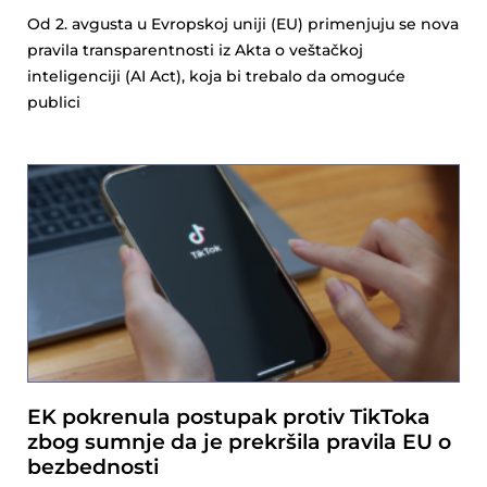
Od 2. avgusta u Evropskoj uniji (EU) primenjuju se nova
pravila transparentnosti iz Akta o veštačkoj
inteligenciji (AI Act), koja bi trebalo da omoguće
publici
EK pokrenula postupak protiv TikToka
zbog sumnje da je prekršila pravila EU o
bezbednosti