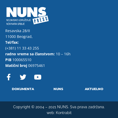
Resavska 28/II
11000 Beograd,
Tel/fax:
(+381) 11 33 43 255
radno vreme sa članstvom:
10 – 16h
PIB
100065510
Matični broj
06975461
F
T
Y
a
w
o
c
i
u
e
t
t
DOKUMENTA
NUNS
AKTUELNO
b
t
u
o
e
b
Copyright © 2004 – 2021 NUNS. Sva prava zadržana.
o
r
e
web:
Kontrabit
k