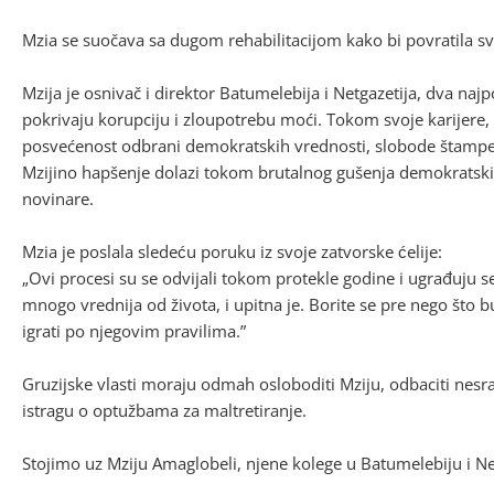
Mzia se suočava sa dugom rehabilitacijom kako bi povratila svoj
Mzija je osnivač i direktor Batumelebija i Netgazetija, dva najpo
pokrivaju korupciju i zloupotrebu moći. Tokom svoje karijere, 
posvećenost odbrani demokratskih vrednosti, slobode štampe
Mzijino hapšenje dolazi tokom brutalnog gušenja demokratskih
novinare.
Mzia je poslala sledeću poruku iz svoje zatvorske ćelije:
„Ovi procesi su se odvijali tokom protekle godine i ugrađuju s
mnogo vrednija od života, i upitna je. Borite se pre nego što 
igrati po njegovim pravilima.”
Gruzijske vlasti moraju odmah osloboditi Mziju, odbaciti nesr
istragu o optužbama za maltretiranje.
Stojimo uz Mziju Amaglobeli, njene kolege u Batumelebiju i Net