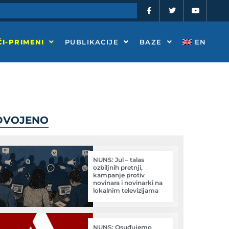
F
T
Y
a
w
o
c
i
u
e
t
t
b
t
u
o
e
b
I-PRIMENI
PUBLIKACIJE
BAZE
EN
o
r
e
k
-
f
DVOJENO
NUNS: Jul – talas
ozbiljnih pretnji,
kampanje protiv
novinara i novinarki na
lokalnim televizijama
NUNS: Osuđujemo