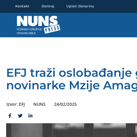
Pređi
Kontakt
Doniraj
Uplati članarinu
na
sadržaj
EFJ traži oslobađanje 
novinarke Mzije Amag
Izvor: EFJ
NUNS
24/02/2025