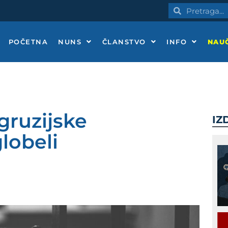
Pretraga
Pretraga
POČETNA
NUNS
ČLANSTVO
INFO
NAUČ
gruzijske
IZ
lobeli