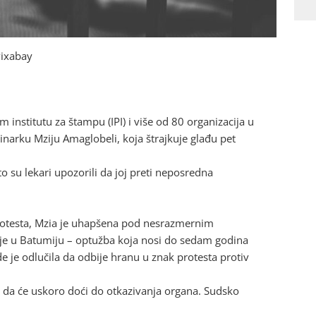
 Pixabay
institutu za štampu (IPI) i više od 80 organizacija u
arku Mziju Amaglobeli, koja štrajkuje glađu pet
to su lekari upozorili da joj preti neposredna
rotesta, Mzia je uhapšena pod nesrazmernim
je u Batumiju – optužba koja nosi do sedam godina
 je odlučila da odbije hranu u znak protesta protiv
 da će uskoro doći do otkazivanja organa. Sudsko