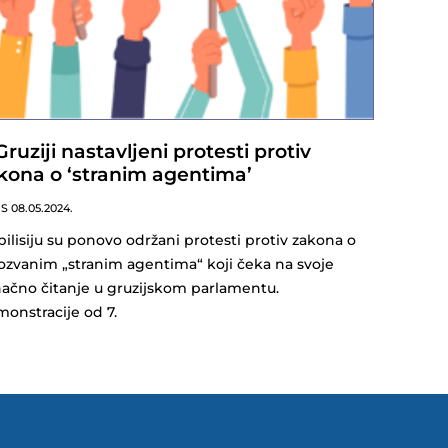
Gruziji nastavljeni protesti protiv
kona o ‘stranim agentima’
NS
08.05.2024.
bilisiju su ponovo održani protesti protiv zakona o
ozvanim „stranim agentima“ koji čeka na svoje
ačno čitanje u gruzijskom parlamentu.
onstracije od 7.