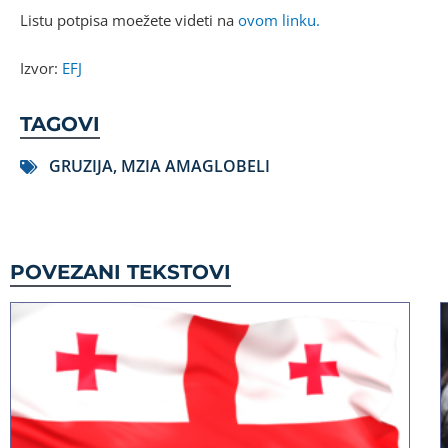
Listu potpisa moežete videti na
ovom linku.
Izvor:
EFJ
TAGOVI
GRUZIJA
,
MZIA AMAGLOBELI
POVEZANI TEKSTOVI