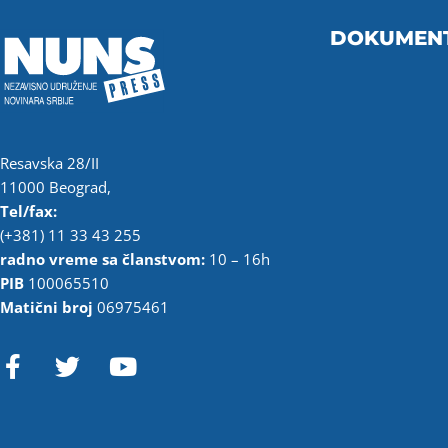
DOKUMEN
Resavska 28/II
11000 Beograd,
Tel/fax:
(+381) 11 33 43 255
radno vreme sa članstvom:
10 – 16h
PIB
100065510
Matični broj
06975461
F
T
Y
a
w
o
c
i
u
e
t
t