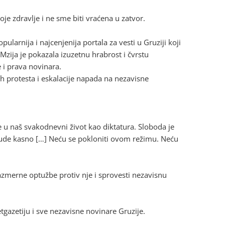
e zdravlje i ne sme biti vraćena u zatvor.
pularnija i najcenjenija portala za vesti u Gruziji koji
Mzija je pokazala izuzetnu hrabrost i čvrstu
 i prava novinara.
 protesta i eskalacije napada na nezavisne
e u naš svakodnevni život kao diktatura. Sloboda je
bude kasno […] Neću se pokloniti ovom režimu. Neću
azmerne optužbe protiv nje i sprovesti nezavisnu
gazetiju i sve nezavisne novinare Gruzije.