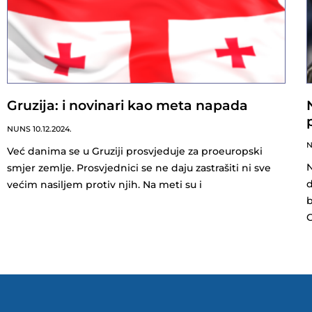
Gruzija: i novinari kao meta napada
NUNS
10.12.2024.
Već danima se u Gruziji prosvjeduje za proeuropski
N
smjer zemlje. Prosvjednici se ne daju zastrašiti ni sve
d
većim nasiljem protiv njih. Na meti su i
b
G