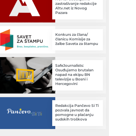
zastrašivanje redakcije
A1tv.net iz Novog
Pazara
Konkurs za člana/
članicu Komisije za
žalbe Saveta za štampu
SafeJournalists:
Osuđujemo brutalan
napad na ekipu BN
televizije u Bosni i
Hercegovini
Redakcija Pančevo Si Ti
pozvala javnost da
pomogne u plaćanju
sudskih troškova