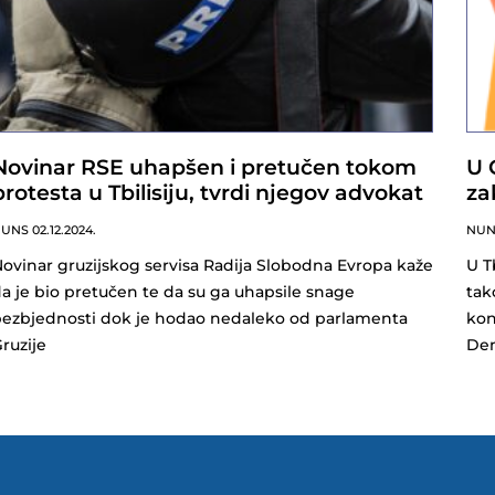
Novinar RSE uhapšen i pretučen tokom
U 
protesta u Tbilisiju, tvrdi njegov advokat
za
NUNS
02.12.2024.
NU
ovinar gruzijskog servisa Radija Slobodna Evropa kaže
U T
a je bio pretučen te da su ga uhapsile snage
tak
ezbjednosti dok je hodao nedaleko od parlamenta
kon
ruzije
Dem