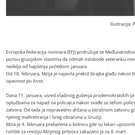
Ilustracija:
Evropska federacija novinara (EFJ) pridružuje se Međunarodnom 
pozivu gruzijskim vlastima da odmah oslobode veteranku novin
nedelja od hapšenja početkom januara.
Od 18. februara, Mzija je najavila prekid štrajka glađu nakon š
opasnost po život.
Dana 11. januara, usred vladinog gušenja prodemokratskih p
optužbama za napad na policajca nakon svađe sa šefom polici
zatvora. Od tada je nepravedno držana u istražnom zatvoru gde
njenog maltretiranja i šireg obračuna u Gruziji.
Mzia je 4. februara prebačena u bolnicu gde su lekari upozorili
ročište za reviziju Mzijinog pritvora zakazano je za 4. mart.