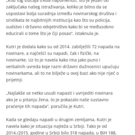
„Kod tog slučaja treba napomenuti, što je jedan od
zaključaka našeg istraživanja, koliko je bitno da se
uspostavi bolja suradnja između novinarskog društva i
sindikata te najbitnijih institucija kao što su policija,
sudstvo i državno odvjetništvo kako bi se međusobno
educirali o tome što je čiji posao“, istaknula je.
Kutri je dodala kako su od 2014. zabilježili 72 napada na
novinare, a najčešći su napadi, čak i fizički, na
novinarke. Uz to je navela kako ima jako puno i
verbalnih uvreda koje razni državni dužnosnici upućuju
novinarkama, ali to ne bilježe u ovoj bazi ako nije riječ o
prijetnji.
„Najlakše se netko usudi napasti i uvrijediti novinara
ako je u pitanju žena, to je pokazalo naše sustavno
praćenje tih napada“, poručila je Kutri.
Kada se gledaju napadi u drugim zemljama, Kutri je
navela kako je situacija najteža u Srbiji. Tako je od
2014./2015. godine u Srbiji bilo 318 napada, u BiH 188,