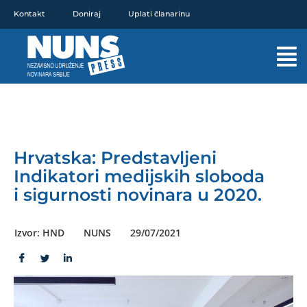
Pređi
Kontakt
Doniraj
Uplati članarinu
na
sadržaj
Mai
Men
Hrvatska: Predstavljeni
Indikatori medijskih sloboda
i sigurnosti novinara u 2020.
Izvor: HND
NUNS
29/07/2021