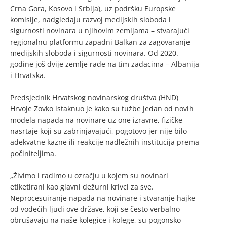
Crna Gora, Kosovo i Srbija), uz podršku Europske
komisije, nadgledaju razvoj medijskih sloboda i
sigurnosti novinara u njihovim zemljama – stvarajući
regionalnu platformu zapadni Balkan za zagovaranje
medijskih sloboda i sigurnosti novinara. Od 2020.
godine još dvije zemlje rade na tim zadacima – Albanija
i Hrvatska.
Predsjednik Hrvatskog novinarskog društva (HND)
Hrvoje Zovko istaknuo je kako su tužbe jedan od novih
modela napada na novinare uz one izravne, fizičke
nasrtaje koji su zabrinjavajući, pogotovo jer nije bilo
adekvatne kazne ili reakcije nadležnih institucija prema
počiniteljima.
„Živimo i radimo u ozračju u kojem su novinari
etiketirani kao glavni dežurni krivci za sve.
Neprocesuiranje napada na novinare i stvaranje hajke
od vodećih ljudi ove države, koji se često verbalno
obrušavaju na naše kolegice i kolege, su pogonsko