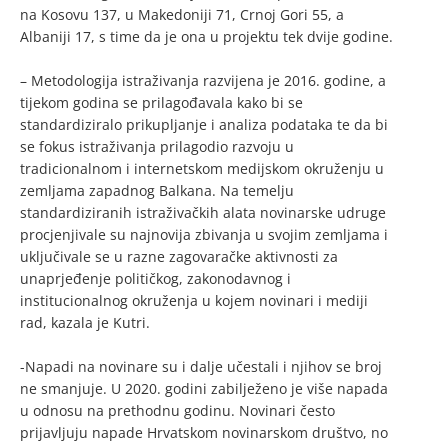
na Kosovu 137, u Makedoniji 71, Crnoj Gori 55, a
Albaniji 17, s time da je ona u projektu tek dvije godine.
– Metodologija istraživanja razvijena je 2016. godine, a
tijekom godina se prilagođavala kako bi se
standardiziralo prikupljanje i analiza podataka te da bi
se fokus istraživanja prilagodio razvoju u
tradicionalnom i internetskom medijskom okruženju u
zemljama zapadnog Balkana. Na temelju
standardiziranih istraživačkih alata novinarske udruge
procjenjivale su najnovija zbivanja u svojim zemljama i
uključivale se u razne zagovaračke aktivnosti za
unaprjeđenje političkog, zakonodavnog i
institucionalnog okruženja u kojem novinari i mediji
rad, kazala je Kutri.
-Napadi na novinare su i dalje učestali i njihov se broj
ne smanjuje. U 2020. godini zabilježeno je više napada
u odnosu na prethodnu godinu. Novinari često
prijavljuju napade Hrvatskom novinarskom društvo, no