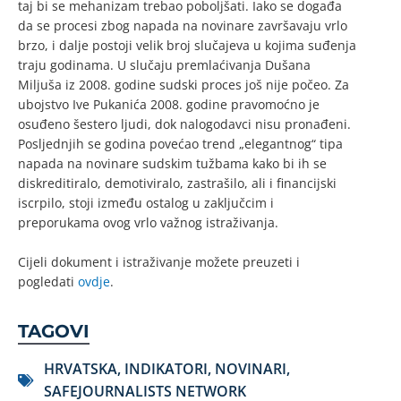
taj bi se mehanizam trebao poboljšati. Iako se događa
da se procesi zbog napada na novinare završavaju vrlo
brzo, i dalje postoji velik broj slučajeva u kojima suđenja
traju godinama. U slučaju premlaćivanja Dušana
Miljuša iz 2008. godine sudski proces još nije počeo. Za
ubojstvo Ive Pukanića 2008. godine pravomoćno je
osuđeno šestero ljudi, dok nalogodavci nisu pronađeni.
Posljednjih se godina povećao trend „elegantnog“ tipa
napada na novinare sudskim tužbama kako bi ih se
diskreditiralo, demotiviralo, zastrašilo, ali i financijski
iscrpilo, stoji između ostalog u zaključcim i
preporukama ovog vrlo važnog istraživanja.
Cijeli dokument i istraživanje možete preuzeti i
pogledati
ovdje
.
TAGOVI
HRVATSKA
,
INDIKATORI
,
NOVINARI
,
SAFEJOURNALISTS NETWORK