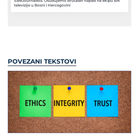
SafeJournalists: Osuđujemo brutalan napad na ekipu BN
televizije u Bosni i Hercegovini
POVEZANI TEKSTOVI