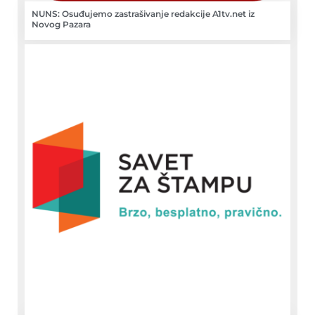
NUNS: Osuđujemo zastrašivanje redakcije A1tv.net iz
Novog Pazara