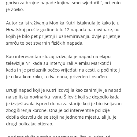
gorivo za brojne napade kojima smo svjedočili“, ocijenio
je Zovko.
Autorica istraživanja Monika Kutri istaknula je kako je u
Hrvatskoj prošle godine bilo 12 napada na novinare, od
kojih je bilo pet prijetnji i uznemiravanja, dvije prijetnje
smrću te pet stvarnih fizičkih napada.
Kao interesantan slučaj izdvojila je napad na ekipu
televizije N1 kada su intervjuirali Alemku Markotić i
kada ih je prolaznik počeo vrijeđati na cesti, a počinitelj
je u kratkom roku, u dva dana, priveden i osuđen.
Drugi napad koji je Kutri izdvojila kao zanimljiv je napad
na splitsku novinarku Ivanu Šilović koji se dogodio kada
je izvještavala ispred doma za starije koji je bio iseljavan
zbog širenja korone. Ona je od interventne policije
dobila dozvolu da se stoji na jednome mjestu, ali ju je
drugi policajac otjerao.