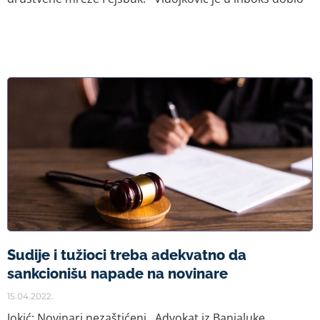
Sudije i tužioci treba adekvatno da
sankcionišu napade na novinare
15.04.2022.
Jokić: Novinari nezaštićeni Advokat iz Banjaluke