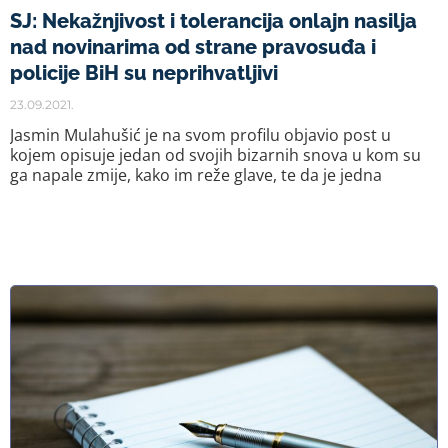
SJ: Nekažnjivost i tolerancija onlajn nasilja
nad novinarima od strane pravosuđa i
policije BiH su neprihvatljivi
23.09.2021.
Jasmin Mulahušić je na svom profilu objavio post u
kojem opisuje jedan od svojih bizarnih snova u kom su
ga napale zmije, kako im reže glave, te da je jedna