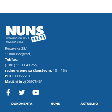
Resavska 28/II
11000 Beograd,
Tel/fax:
(+381) 11 33 43 255
radno vreme sa članstvom:
10 – 16h
PIB
100065510
Matični broj
06975461
F
T
Y
a
w
o
c
i
u
e
t
t
DOKUMENTA
NUNS
AKTUELNO