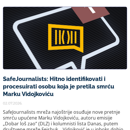
SafeJournalists: Hitno identifikovati i
procesuirati osobu koja je pretila smrću
Marku Vidojkoviću
02.07.2026.
SafeJournalists mreža najoštrije osuđuje nove pretnje
smrću upućene Marku Vidojkoviću, autoru emisije
„Dobar loš zao” (DLZ) i kolumnisti lista Danas, putem
društvene mreže Fejsbuk. Vidojković je u inboks dobio