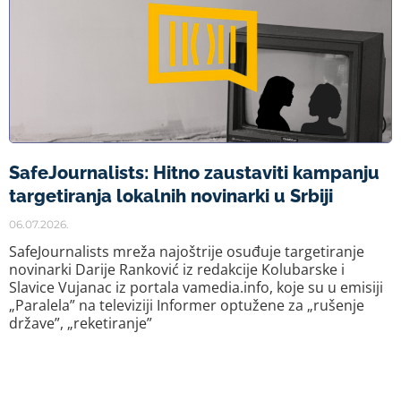
SafeJournalists: Hitno zaustaviti kampanju
targetiranja lokalnih novinarki u Srbiji
06.07.2026.
SafeJournalists mreža najoštrije osuđuje targetiranje
novinarki Darije Ranković iz redakcije Kolubarske i
Slavice Vujanac iz portala vamedia.info, koje su u emisiji
„Paralela” na televiziji Informer optužene za „rušenje
države”, „reketiranje”