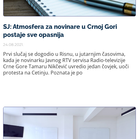
SJ: Atmosfera za novinare u Crnoj Gori
postaje sve opasnija
24.08.2021.
Prvi slučaj se dogodio u Risnu, u jutarnjim časovima,
kada je novinarku Javnog RTV servisa Radio-televizije
Crne Gore Tamaru Nikčević uvredio jedan čovjek, uoči
protesta na Cetinju. Poznata je po