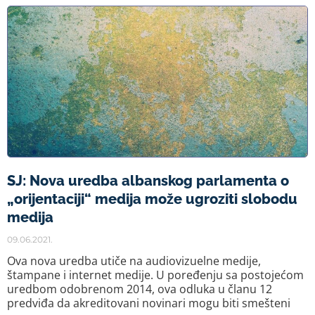
SJ: Nova uredba albanskog parlamenta o
„orijentaciji“ medija može ugroziti slobodu
medija
09.06.2021.
Ova nova uredba utiče na audiovizuelne medije,
štampane i internet medije. U poređenju sa postojećom
uredbom odobrenom 2014, ova odluka u članu 12
predviđa da akreditovani novinari mogu biti smešteni