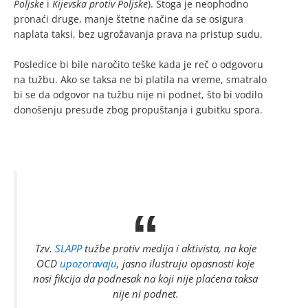
Poljske
i
Kijevska protiv Poljske
). Stoga je neophodno
pronaći druge, manje štetne načine da se osigura
naplata taksi, bez ugrožavanja prava na pristup sudu.
Posledice bi bile naročito teške kada je reč o odgovoru
na tužbu. Ako se taksa ne bi platila na vreme, smatralo
bi se da odgovor na tužbu nije ni podnet, što bi vodilo
donošenju presude zbog propuštanja i gubitku spora.
Tzv.
SLAPP
tužbe protiv medija i aktivista, na koje
OCD
upozoravaju
, jasno ilustruju opasnosti koje
nosi fikcija da podnesak na koji nije plaćena taksa
nije ni podnet.