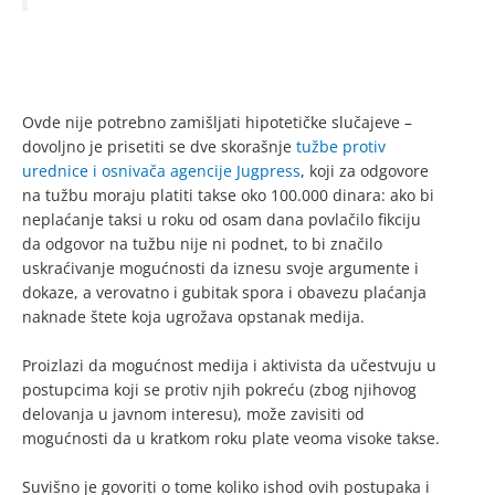
Ovde nije potrebno zamišljati hipotetičke slučajeve –
dovoljno je prisetiti se dve skorašnje
tužbe protiv
urednice i osnivača agencije Jugpress
, koji za odgovore
na tužbu moraju platiti takse oko 100.000 dinara: ako bi
neplaćanje taksi u roku od osam dana povlačilo fikciju
da odgovor na tužbu nije ni podnet, to bi značilo
uskraćivanje mogućnosti da iznesu svoje argumente i
dokaze, a verovatno i gubitak spora i obavezu plaćanja
naknade štete koja ugrožava opstanak medija.
Proizlazi da mogućnost medija i aktivista da učestvuju u
postupcima koji se protiv njih pokreću (zbog njihovog
delovanja u javnom interesu), može zavisiti od
mogućnosti da u kratkom roku plate veoma visoke takse.
Suvišno je govoriti o tome koliko ishod ovih postupaka i