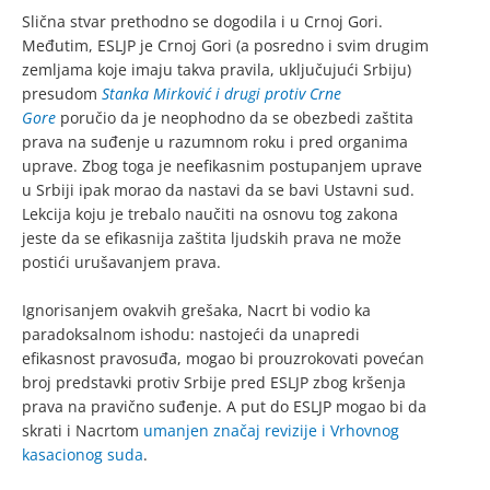
Slična stvar prethodno se dogodila i u Crnoj Gori.
Međutim, ESLJP je Crnoj Gori (a posredno i svim drugim
zemljama koje imaju takva pravila, uključujući Srbiju)
presudom
Stanka Mirković i drugi protiv Crne
Gore
poručio da je neophodno da se obezbedi zaštita
prava na suđenje u razumnom roku i pred organima
uprave. Zbog toga je neefikasnim postupanjem uprave
u Srbiji ipak morao da nastavi da se bavi Ustavni sud.
Lekcija koju je trebalo naučiti na osnovu tog zakona
jeste da se efikasnija zaštita ljudskih prava ne može
postići urušavanjem prava.
Ignorisanjem ovakvih grešaka, Nacrt bi vodio ka
paradoksalnom ishodu: nastojeći da unapredi
efikasnost pravosuđa, mogao bi prouzrokovati povećan
broj predstavki protiv Srbije pred ESLJP zbog kršenja
prava na pravično suđenje. A put do ESLJP mogao bi da
skrati i Nacrtom
umanjen značaj revizije i Vrhovnog
kasacionog suda
.