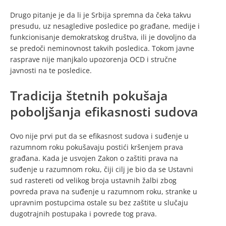
Drugo pitanje je da li je Srbija spremna da čeka takvu
presudu, uz nesagledive posledice po građane, medije i
funkcionisanje demokratskog društva, ili je dovoljno da
se predoči neminovnost takvih posledica. Tokom javne
rasprave nije manjkalo upozorenja OCD i stručne
javnosti na te posledice.
Tradicija štetnih pokušaja
poboljšanja efikasnosti sudova
Ovo nije prvi put da se efikasnost sudova i suđenje u
razumnom roku pokušavaju postići kršenjem prava
građana. Kada je usvojen Zakon o zaštiti prava na
suđenje u razumnom roku, čiji cilj je bio da se Ustavni
sud rastereti od velikog broja ustavnih žalbi zbog
povreda prava na suđenje u razumnom roku, stranke u
upravnim postupcima ostale su bez zaštite u slučaju
dugotrajnih postupaka i povrede tog prava.