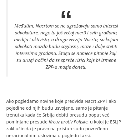
Međutim, Nacrtom se ne ugrožavaju samo interesi
advokature, nego (u još većoj meri) i svih građana,
medija i aktivista, a druga verzija Nacrta, sa kojom
advokati možda budu saglasni, može i dalje štetiti
interesima građana. Stoga se nameće pitanje koji
su drugi načini da se spreče rizici koje bi izmene
ZPP-a mogle doneti.
Ako pogledamo novine koje predviđa Nacrt ZPP i ako
pojedine od njih budu usvojene, samo je pitanje
trenutka kada će Srbija dobiti presudu poput već
pominjane presude
Kreuz protiv Poljske
, u kojoj je ESLJP
zaključio da je pravo na pristup sudu povređeno
neracionalnim uslovima u pogledu taksi.