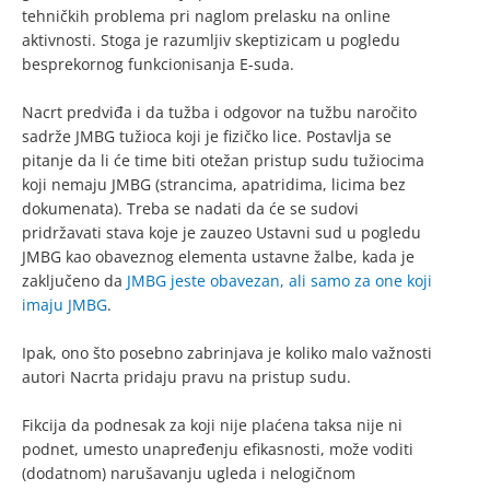
tehničkih problema pri naglom prelasku na online
aktivnosti. Stoga je razumljiv skeptizicam u pogledu
besprekornog funkcionisanja E-suda.
Nacrt predviđa i da tužba i odgovor na tužbu naročito
sadrže JMBG tužioca koji je fizičko lice. Postavlja se
pitanje da li će time biti otežan pristup sudu tužiocima
koji nemaju JMBG (strancima, apatridima, licima bez
dokumenata). Treba se nadati da će se sudovi
pridržavati stava koje je zauzeo Ustavni sud u pogledu
JMBG kao obaveznog elementa ustavne žalbe, kada je
zaključeno da
JMBG jeste obavezan, ali samo za one koji
imaju JMBG
.
Ipak, ono što posebno zabrinjava je koliko malo važnosti
autori Nacrta pridaju pravu na pristup sudu.
Fikcija da podnesak za koji nije plaćena taksa nije ni
podnet, umesto unapređenju efikasnosti, može voditi
(dodatnom) narušavanju ugleda i nelogičnom