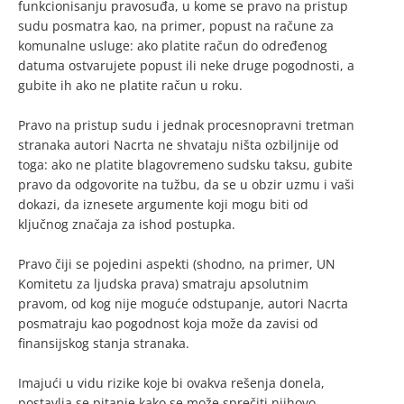
funkcionisanju pravosuđa, u kome se pravo na pristup
sudu posmatra kao, na primer, popust na račune za
komunalne usluge: ako platite račun do određenog
datuma ostvarujete popust ili neke druge pogodnosti, a
gubite ih ako ne platite račun u roku.
Pravo na pristup sudu i jednak procesnopravni tretman
stranaka autori Nacrta ne shvataju ništa ozbiljnije od
toga: ako ne platite blagovremeno sudsku taksu, gubite
pravo da odgovorite na tužbu, da se u obzir uzmu i vaši
dokazi, da iznesete argumente koji mogu biti od
ključnog značaja za ishod postupka.
Pravo čiji se pojedini aspekti (shodno, na primer, UN
Komitetu za ljudska prava) smatraju apsolutnim
pravom, od kog nije moguće odstupanje, autori Nacrta
posmatraju kao pogodnost koja može da zavisi od
finansijskog stanja stranaka.
Imajući u vidu rizike koje bi ovakva rešenja donela,
postavlja se pitanje kako se može sprečiti njihovo