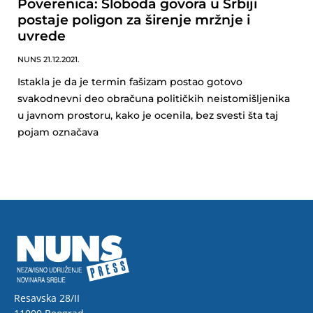
Poverenica: Sloboda govora u Srbiji
postaje poligon za širenje mržnje i
uvrede
NUNS
21.12.2021.
Istakla je da je termin fašizam postao gotovo
svakodnevni deo obračuna političkih neistomišljenika
u javnom prostoru, kako je ocenila, bez svesti šta taj
pojam označava
Resavska 28/II