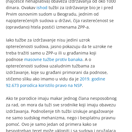
(najčešće nenaplativa) obaveza izdržavanja od oko 1000
dinara. Ovakav
ishod
tužbi za izdržavanje bio je i pred
Prvim osnovnim sudom u Beogradu, jednim od
najopterećenijih sudova u državi, čija rasterećenost se
(opravdano) htela postići izmenama ZPP-a.
Iako tužbe za izdržavanje nisu jedini uzrok
opterećenosti sudova, jasno pokazuju da te uzroke ne
treba tražiti samo u ZPP-u ili u građanima koji
podnose
masovne tužbe protiv banaka
. A o
opterećenosti sudova uzaludnim tužbama za
izdržavanje, koje su građani primorani da podnose,
stičemo sliku ako imamo u vidu da je
2019. godine
92.673 porodica koristilo pravo na NSP
.
Ako te porodice imaju makar jednog člana nesposobnog
za rad, on mora da tuži sve srodnike koji imaju obavezu
izdržavanja. Podnošenje tih tužbi iziskuje angažovanje
ne samo sudskog mehanizma, nego i besplatnu pravnu
pomoć. Ovo je samo jedan od primera kako se
bespotreban teret može ukloniti i sa sudova i pružalaca