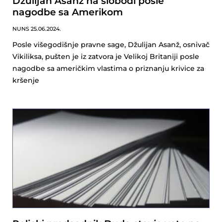
Džulijan Asanž na slobodi posle
nagodbe sa Amerikom
NUNS
25.06.2024.
Posle višegodišnje pravne sage, Džulijan Asanž, osnivač
Vikiliksa, pušten je iz zatvora je Velikoj Britaniji posle
nagodbe sa američkim vlastima o priznanju krivice za
kršenje