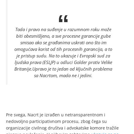
Tada i pravo na suđenje u razumnom roku može
biti obesmišljeno, a sve procesne garancije gube
smisao ako se građanima uskrati ono što im
omogućava korist od tih procesnih garancija, a to
je pristup sudu. Na to ukazuje i Evropski sud za
ljudska prava (ESLJP) u odluci
Golder protiv Velike
Britanije
.Upravo je to jedan od ključnih problema
sa Nacrtom, mada ne i jedini.
Pre svega, Nacrt je izrađen u netransparentnom i
nedovoljno participativnom procesu, zbog čega su
organizacije civilnog društva i advokatske komore tražile