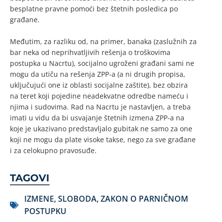
besplatne pravne pomoći bez štetnih posledica po
građane.
Međutim, za razliku od, na primer, banaka (zaslužnih za
bar neka od neprihvatljivih rešenja o troškovima
postupka u Nacrtu), socijalno ugroženi građani sami ne
mogu da utiču na rešenja ZPP-a (a ni drugih propisa,
uključujući one iz oblasti socijalne zaštite), bez obzira
na teret koji pojedine neadekvatne odredbe nameću i
njima i sudovima. Rad na Nacrtu je nastavljen, a treba
imati u vidu da bi usvajanje štetnih izmena ZPP-a na
koje je ukazivano predstavljalo gubitak ne samo za one
koji ne mogu da plate visoke takse, nego za sve građane
i za celokupno pravosuđe.
TAGOVI
IZMENE
,
SLOBODA
,
ZAKON O PARNIČNOM
POSTUPKU