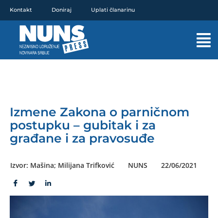
Pređi
Kontakt
Doniraj
Uplati članarinu
na
sadržaj
Mai
Men
Izmene Zakona o parničnom
postupku – gubitak i za
građane i za pravosuđe
Izvor: Mašina; Milijana Trifković
NUNS
22/06/2021