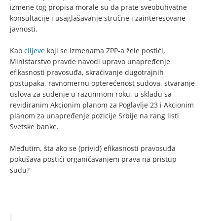
izmene tog propisa morale su da prate sveobuhvatne
konsultacije i usaglašavanje stručne i zainteresovane
javnosti.
Kao
ciljeve
koji se izmenama ZPP-a žele postići,
Ministarstvo pravde navodi upravo unapređenje
efikasnosti pravosuđa, skraćivanje dugotrajnih
postupaka, ravnomernu opterećenost sudova, stvaranje
uslova za suđenje u razumnom roku, u skladu sa
revidiranim Akcionim planom za Poglavlje 23 i Akcionim
planom za unapređenje pozicije Srbije na rang listi
Svetske banke.
Međutim, šta ako se (privid) efikasnosti pravosuđa
pokušava postići organičavanjem prava na pristup
sudu?