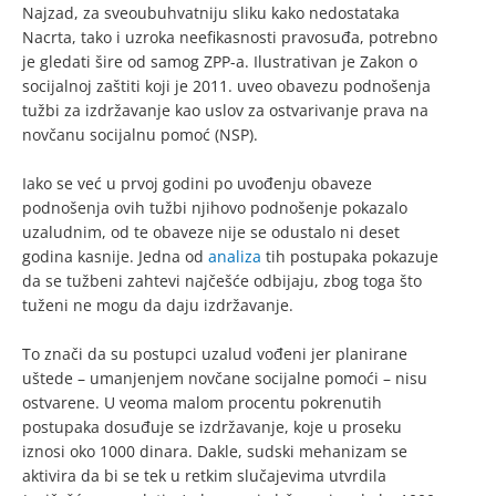
Najzad, za sveoubuhvatniju sliku kako nedostataka
Nacrta, tako i uzroka neefikasnosti pravosuđa, potrebno
je gledati šire od samog ZPP-a. Ilustrativan je Zakon o
socijalnoj zaštiti koji je 2011. uveo obavezu podnošenja
tužbi za izdržavanje kao uslov za ostvarivanje prava na
novčanu socijalnu pomoć (NSP).
Iako se već u prvoj godini po uvođenju obaveze
podnošenja ovih tužbi njihovo podnošenje pokazalo
uzaludnim, od te obaveze nije se odustalo ni deset
godina kasnije. Jedna od
analiza
tih postupaka pokazuje
da se tužbeni zahtevi najčešće odbijaju, zbog toga što
tuženi ne mogu da daju izdržavanje.
To znači da su postupci uzalud vođeni jer planirane
uštede – umanjenjem novčane socijalne pomoći – nisu
ostvarene. U veoma malom procentu pokrenutih
postupaka dosuđuje se izdržavanje, koje u proseku
iznosi oko 1000 dinara. Dakle, sudski mehanizam se
aktivira da bi se tek u retkim slučajevima utvrdila