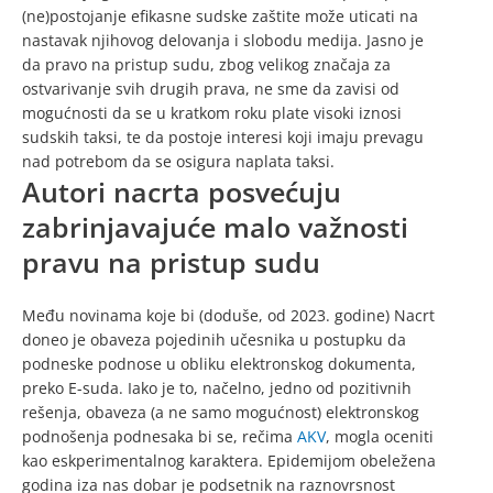
(ne)postojanje efikasne sudske zaštite može uticati na
nastavak njihovog delovanja i slobodu medija. Jasno je
da pravo na pristup sudu, zbog velikog značaja za
ostvarivanje svih drugih prava, ne sme da zavisi od
mogućnosti da se u kratkom roku plate visoki iznosi
sudskih taksi, te da postoje interesi koji imaju prevagu
nad potrebom da se osigura naplata taksi.
Autori nacrta posvećuju
zabrinjavajuće malo važnosti
pravu na pristup sudu
Među novinama koje bi (doduše, od 2023. godine) Nacrt
doneo je obaveza pojedinih učesnika u postupku da
podneske podnose u obliku elektronskog dokumenta,
preko E-suda. Iako je to, načelno, jedno od pozitivnih
rešenja, obaveza (a ne samo mogućnost) elektronskog
podnošenja podnesaka bi se, rečima
AKV
, mogla oceniti
kao eskperimentalnog karaktera. Epidemijom obeležena
godina iza nas dobar je podsetnik na raznovrsnost