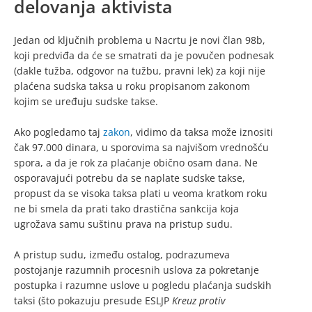
delovanja aktivista
Jedan od ključnih problema u Nacrtu je novi član 98b,
koji predviđa da će se smatrati da je povučen podnesak
(dakle tužba, odgovor na tužbu, pravni lek) za koji nije
plaćena sudska taksa u roku propisanom zakonom
kojim se uređuju sudske takse.
Ako pogledamo taj
zakon
, vidimo da taksa može iznositi
čak 97.000 dinara, u sporovima sa najvišom vrednošću
spora, a da je rok za plaćanje obično osam dana. Ne
osporavajući potrebu da se naplate sudske takse,
propust da se visoka taksa plati u veoma kratkom roku
ne bi smela da prati tako drastična sankcija koja
ugrožava samu suštinu prava na pristup sudu.
A pristup sudu, između ostalog, podrazumeva
postojanje razumnih procesnih uslova za pokretanje
postupka i razumne uslove u pogledu plaćanja sudskih
taksi (što pokazuju presude ESLJP
Kreuz protiv