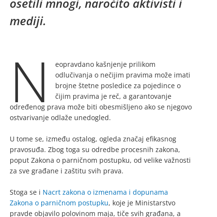
osetili mnogi, naročito aktivisti i
mediji.
N
eopravdano kašnjenje prilikom
odlučivanja o nečijim pravima može imati
brojne štetne posledice za pojedince o
čijim pravima je reč, a garantovanje
određenog prava može biti obesmišljeno ako se njegovo
ostvarivanje odlaže unedogled.
U tome se, između ostalog, ogleda značaj efikasnog
pravosuđa. Zbog toga su odredbe procesnih zakona,
poput Zakona o parničnom postupku, od velike važnosti
za sve građane i zaštitu svih prava.
Stoga se i
Nacrt zakona o izmenama i dopunama
Zakona o parničnom postupku
, koje je Ministarstvo
pravde objavilo polovinom maja, tiče svih građana, a