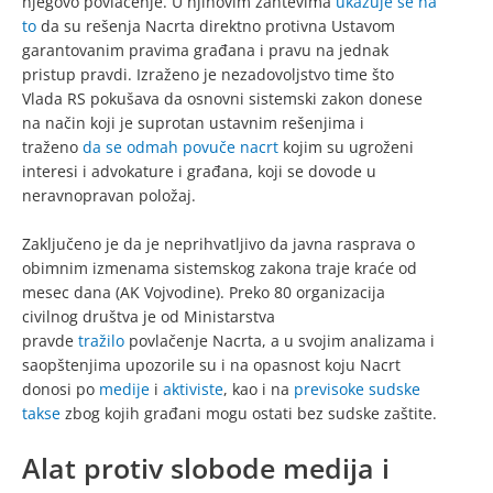
njegovo povlačenje. U njihovim zahtevima
ukazuje se na
to
da su rešenja Nacrta direktno protivna Ustavom
garantovanim pravima građana i pravu na jednak
pristup pravdi. Izraženo je nezadovoljstvo time što
Vlada RS pokušava da osnovni sistemski zakon donese
na način koji je suprotan ustavnim rešenjima i
traženo
da se odmah povuče nacrt
kojim su ugroženi
interesi i advokature i građana, koji se dovode u
neravnopravan položaj.
Zaključeno je da je neprihvatljivo da javna rasprava o
obimnim izmenama sistemskog zakona traje kraće od
mesec dana (AK Vojvodine). Preko 80 organizacija
civilnog društva je od Ministarstva
pravde
tražilo
povlačenje Nacrta, a u svojim analizama i
saopštenjima upozorile su i na opasnost koju Nacrt
donosi po
medije
i
aktiviste
, kao i na
previsoke sudske
takse
zbog kojih građani mogu ostati bez sudske zaštite.
Alat protiv slobode medija i