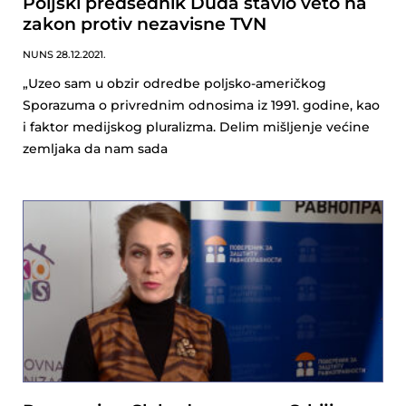
Poljski predsednik Duda stavio veto na
zakon protiv nezavisne TVN
NUNS
28.12.2021.
„Uzeo sam u obzir odredbe poljsko-američkog
Sporazuma o privrednim odnosima iz 1991. godine, kao
i faktor medijskog pluralizma. Delim mišljenje većine
zemljaka da nam sada