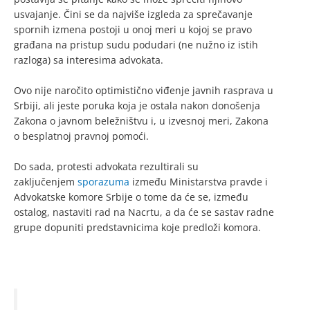
usvajanje. Čini se da najviše izgleda za sprečavanje
spornih izmena postoji u onoj meri u kojoj se pravo
građana na pristup sudu podudari (ne nužno iz istih
razloga) sa interesima advokata.
Ovo nije naročito optimistično viđenje javnih rasprava u
Srbiji, ali jeste poruka koja je ostala nakon donošenja
Zakona o javnom beležništvu i, u izvesnoj meri, Zakona
o besplatnoj pravnoj pomoći.
Do sada, protesti advokata rezultirali su
zaključenjem
sporazuma
između Ministarstva pravde i
Advokatske komore Srbije o tome da će se, između
ostalog, nastaviti rad na Nacrtu, a da će se sastav radne
grupe dopuniti predstavnicima koje predloži komora.