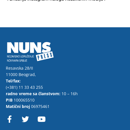
Resavska 28/II
11000 Beograd,
Tel/fax:
(+381) 11 33 43 255
radno vreme sa članstvom:
10 – 16h
PIB
100065510
Matični broj
06975461
F
T
Y
a
w
o
c
i
u