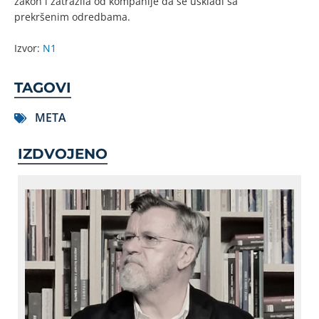
zakon i zatražila od kompanije da se uskladi sa
prekršenim odredbama.
Izvor:
N1
TAGOVI
META
IZDVOJENO