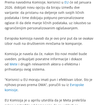
Prema navodima Komisije, korisnici u
EU
će od januara
2026. dobijati novu opciju da biraju između dve
varijante: da pristanu na deljenje svih svojih ličnih
podataka i time dobijaju potpuno personalizovane
oglase ili da dele manje ličnih podataka, uz iskustvo sa
ograničenijim personalizovanim oglašavanjem.
Evropska komisija navodi da je ovo prvi put da se ovakav
izbor nudi na društvenim mrežama te kompanije.
Komisija je navela da će, nakon što novi model bude
uveden, prikupljati povratne informacije i dokaze
od
Mete
i drugih relevantnih aktera o efektima i
prihvatanju ovog sistema.
“Korisnici u EU moraju imati pun i efektivan izbor, što je
njihovo pravo prema DMA”, poručili su iz
Evropske
komisije
.
EU Komisija je u aprilu utvrdila da je Meta prekršila