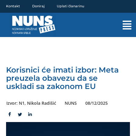
Pređi
Kontakt
Doniraj
Uplati članarinu
na
sadržaj
Mai
Men
Korisnici će imati izbor: Meta
preuzela obavezu da se
uskladi sa zakonom EU
Izvor: N1, Nikola Radišić
NUNS
08/12/2025