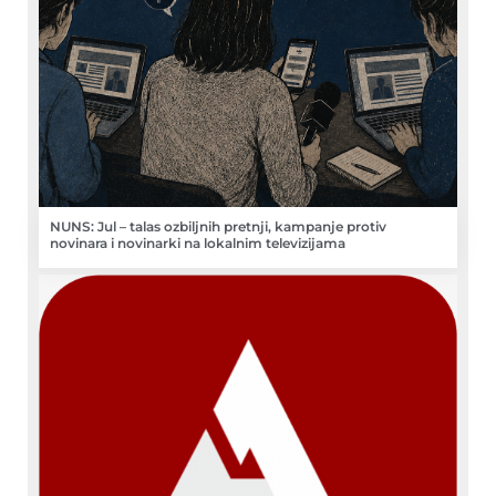
NUNS: Jul – talas ozbiljnih pretnji, kampanje protiv
novinara i novinarki na lokalnim televizijama