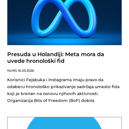
Presuda u Holandiji: Meta mora da
uvede hronološki fid
NUNS
16.03.2026.
Korisnici Fejsbuka i Instagrama imaju pravo da
odaberu hronološko prikazivanje sadržaja umesto fida
koji je kreiran na osnovu njihovih aktivnosti.
Organizacija Bits of Freedom (BoF) dobila