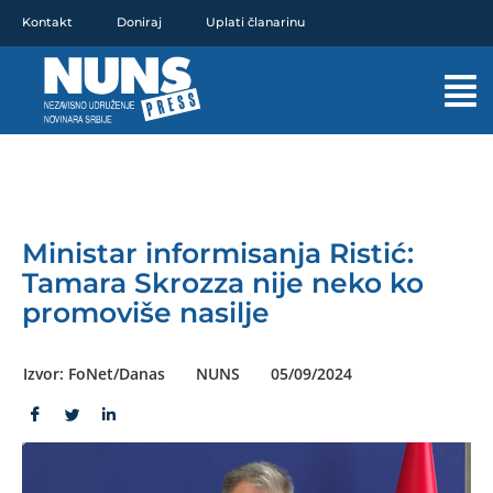
Pređi
Kontakt
Doniraj
Uplati članarinu
na
sadržaj
Mai
Men
Ministar informisanja Ristić:
Tamara Skrozza nije neko ko
promoviše nasilje
Izvor: FoNet/Danas
NUNS
05/09/2024