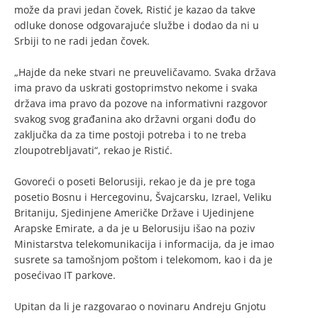
može da pravi jedan čovek, Ristić je kazao da takve
odluke donose odgovarajuće službe i dodao da ni u
Srbiji to ne radi jedan čovek.
„Hajde da neke stvari ne preuveličavamo. Svaka država
ima pravo da uskrati gostoprimstvo nekome i svaka
država ima pravo da pozove na informativni razgovor
svakog svog građanina ako državni organi dođu do
zaključka da za time postoji potreba i to ne treba
zloupotrebljavati“, rekao je Ristić.
Govoreći o poseti Belorusiji, rekao je da je pre toga
posetio Bosnu i Hercegovinu, Švajcarsku, Izrael, Veliku
Britaniju, Sjedinjene Američke Države i Ujedinjene
Arapske Emirate, a da je u Belorusiju išao na poziv
Ministarstva telekomunikacija i informacija, da je imao
susrete sa tamošnjom poštom i telekomom, kao i da je
posećivao IT parkove.
Upitan da li je razgovarao o novinaru Andreju Gnjotu