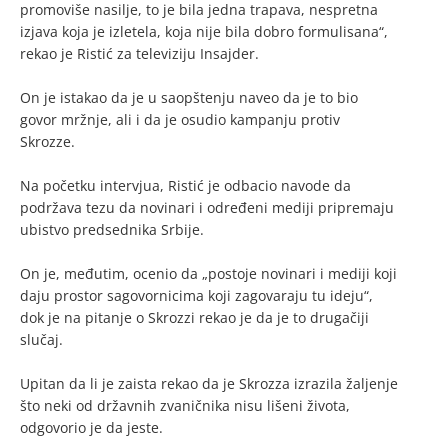
promoviše nasilje, to je bila jedna trapava, nespretna
izjava koja je izletela, koja nije bila dobro formulisana“,
rekao je Ristić za televiziju Insajder.
On je istakao da je u saopštenju naveo da je to bio
govor mržnje, ali i da je osudio kampanju protiv
Skrozze.
Na početku intervjua, Ristić je odbacio navode da
podržava tezu da novinari i određeni mediji pripremaju
ubistvo predsednika Srbije.
On je, međutim, ocenio da „postoje novinari i mediji koji
daju prostor sagovornicima koji zagovaraju tu ideju“,
dok je na pitanje o Skrozzi rekao je da je to drugačiji
slučaj.
Upitan da li je zaista rekao da je Skrozza izrazila žaljenje
što neki od državnih zvaničnika nisu lišeni života,
odgovorio je da jeste.