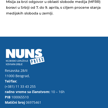
Misija za brzi odgovor u oblasti slobode medija (MFRR)
boravi u Srbiji od 7. do 9. aprila, s ciljem procene stanja
medijskih sloboda u zemlji.
Resavska 28/II
11000 Beograd,
Tel/fax:
(+381) 11 33 43 255
radno vreme sa članstvom:
10 – 16h
PIB
100065510
Matični broj
06975461
F
T
Y