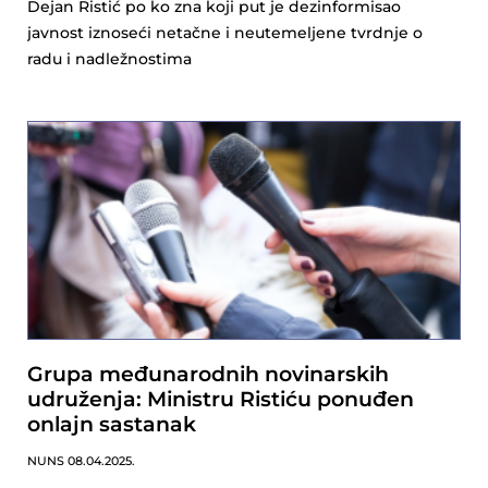
Dejan Ristić po ko zna koji put je dezinformisao
javnost iznoseći netačne i neutemeljene tvrdnje o
radu i nadležnostima
Grupa međunarodnih novinarskih
udruženja: Ministru Ristiću ponuđen
onlajn sastanak
NUNS
08.04.2025.