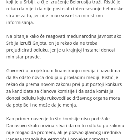
koji je u Srbiji, a čije izručenje Belorusija traži, Ristić je
rekao da nije i da nije postojalo interesovanje beloruske
strane za to, jer nije imao susret sa ministrom
informisanja.
Na pitanje kako će reagovati međunarodna javnost ako
Srbija izruči Gnjota, on je rekao da ne treba
prejudicirati odluku, jer je u krajnjoj instanci donosi
ministar pravde.
Govoreći o projektnom finansiranju medija i navodima
da 85 odsto novca dobijaju provladini mediji, Ristić je
rekao da prema novom zakonu prvi put postoji konkurs
za kandidate za članove komisije i da sada komisija
donosi odluku koju rukovodilac državnog organa mora
da potpiše i ne može da je menja.
Kao primer naveo je to što komisije nisu podržale
Danasovu školu novinarstva i da on tu odluku po zakonu
nije mogao da promeni, ali je pozvao glavnog urednika
Danasa Dragoljuba Petrovića i projekat pomogao