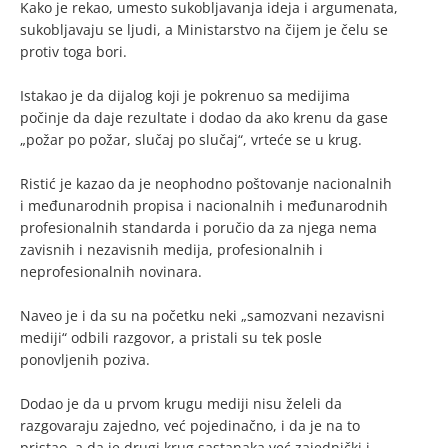
Kako je rekao, umesto sukobljavanja ideja i argumenata,
sukobljavaju se ljudi, a Ministarstvo na čijem je čelu se
protiv toga bori.
Istakao je da dijalog koji je pokrenuo sa medijima
počinje da daje rezultate i dodao da ako krenu da gase
„požar po požar, slučaj po slučaj“, vrteće se u krug.
Ristić je kazao da je neophodno poštovanje nacionalnih
i međunarodnih propisa i nacionalnih i međunarodnih
profesionalnih standarda i poručio da za njega nema
zavisnih i nezavisnih medija, profesionalnih i
neprofesionalnih novinara.
Naveo je i da su na početku neki „samozvani nezavisni
mediji“ odbili razgovor, a pristali su tek posle
ponovljenih poziva.
Dodao je da u prvom krugu mediji nisu želeli da
razgovaraju zajedno, već pojedinačno, i da je na to
pristao, a da je drugi krug sastanaka već zajednički i