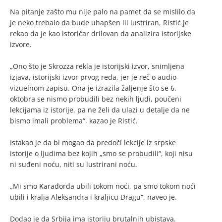
Na pitanje zašto mu nije palo na pamet da se mislilo da
je neko trebalo da bude uhapšen ili lustriran, Ristić je
rekao da je kao istoričar drilovan da analizira istorijske
izvore.
„Ono što je Skrozza rekla je istorijski izvor, snimljena
izjava, istorijski izvor prvog reda, jer je reč o audio-
vizuelnom zapisu. Ona je izrazila žaljenje što se 6.
oktobra se nismo probudili bez nekih ljudi, poučeni
lekcijama iz istorije, pa ne želi da ulazi u detalje da ne
bismo imali problema“, kazao je Ristić.
Istakao je da bi mogao da predoči lekcije iz srpske
istorije o ljudima bez kojih „smo se probudili“, koji nisu
ni suđeni noću, niti su lustrirani noću.
„Mi smo Karađorđa ubili tokom noći, pa smo tokom noći
ubili i kralja Aleksandra i kraljicu Dragu“, naveo je.
Dodao je da Srbija ima istoriju brutalnih ubistava.