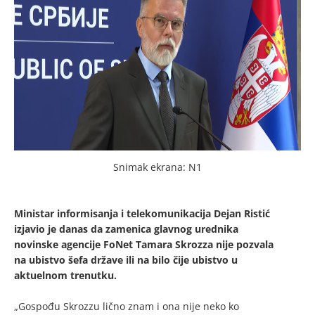
Snimak ekrana: N1
Ministar informisanja i telekomunikacija Dejan Ristić
izjavio je danas da zamenica glavnog urednika
novinske agencije FoNet Tamara Skrozza nije pozvala
na ubistvo šefa države ili na bilo čije ubistvo u
aktuelnom trenutku.
„Gospođu Skrozzu lično znam i ona nije neko ko