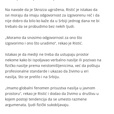
Na navode da je Skrozza ugrožena, Ristić je istakao da
svi moraju da imaju odgovornost za izgovorenu reč i da
nije dobro da bilo ko kaže da u Srbiji jednog dana ne bi
trebalo da se probudimo bez nekih ljudi.
„Moramo da snosimo odgovornost za ono što
izgovorimo i ono što uradimo“, rekao je Ristić.
Istakao je da mediji ne treba da ustupaju prostor
nekome kako bi ispoljavao verbalno nasilje ili pozivao na
fizičko nasilje prema neistomišljenicima, već da poštuju
profesionalne standarde i ukazao da živimo u eri
nasilja, što se prelilo i na Srbiju.
„Imamo globalni fenomen prisustva nasilja u javnom
prostoru“, rekao je Ristić i dodao da živimo u društvu u
kojem postoji tendencija da se umesto razmene
argumenata, ljudi fizički sukobljavaju.