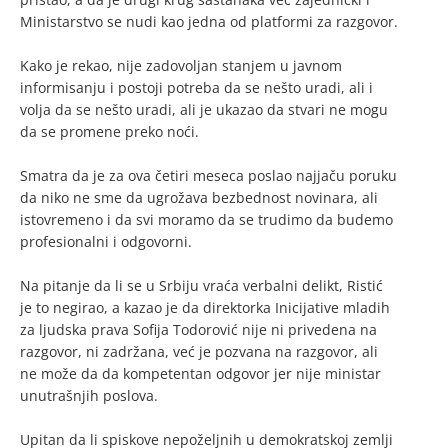
Ministarstvo se nudi kao jedna od platformi za razgovor.
Kako je rekao, nije zadovoljan stanjem u javnom
informisanju i postoji potreba da se nešto uradi, ali i
volja da se nešto uradi, ali je ukazao da stvari ne mogu
da se promene preko noći.
Smatra da je za ova četiri meseca poslao najjaču poruku
da niko ne sme da ugrožava bezbednost novinara, ali
istovremeno i da svi moramo da se trudimo da budemo
profesionalni i odgovorni.
Na pitanje da li se u Srbiju vraća verbalni delikt, Ristić
je to negirao, a kazao je da direktorka Inicijative mladih
za ljudska prava Sofija Todorović nije ni privedena na
razgovor, ni zadržana, već je pozvana na razgovor, ali
ne može da da kompetentan odgovor jer nije ministar
unutrašnjih poslova.
Upitan da li spiskove nepoželjnih u demokratskoj zemlji