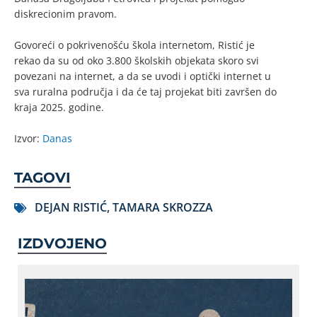
diskrecionim pravom.
Govoreći o pokrivenošću škola internetom, Ristić je
rekao da su od oko 3.800 školskih objekata skoro svi
povezani na internet, a da se uvodi i optički internet u
sva ruralna područja i da će taj projekat biti završen do
kraja 2025. godine.
Izvor:
Danas
TAGOVI
DEJAN RISTIĆ
,
TAMARA SKROZZA
IZDVOJENO