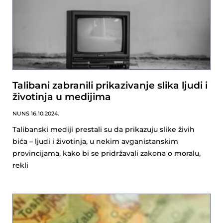
Talibani zabranili prikazivanje slika ljudi i
životinja u medijima
NUNS
16.10.2024.
Talibanski mediji prestali su da prikazuju slike živih
bića – ljudi i životinja, u nekim avganistanskim
provincijama, kako bi se pridržavali zakona o moralu,
rekli