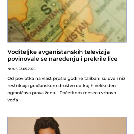
Voditeljke avganistanskih televizija
povinovale se naređenju i prekrile lice
NUNS
23.05.2022.
Od povratka na vlast prošle godine talibani su uveli niz
restrikcija građanskom društvu od kojih veliki deo
ograničava prava žena. Početkom meseca vrhovni
vođa