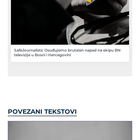
SafeJournalists: Osuđujemo brutalan napad na ekipu BN
televizije u Bosni i Hercegovini
POVEZANI TEKSTOVI