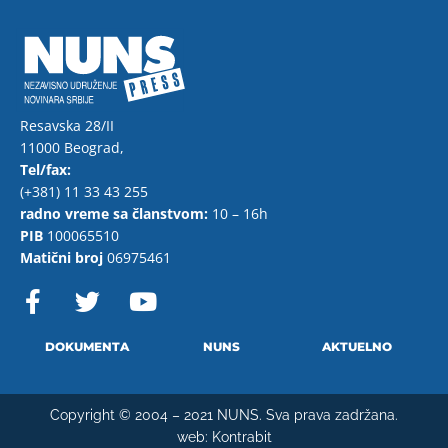
Resavska 28/II
11000 Beograd,
Tel/fax:
(+381) 11 33 43 255
radno vreme sa članstvom:
10 – 16h
PIB
100065510
Matični broj
06975461
F
T
Y
a
w
o
c
i
u
e
t
t
DOKUMENTA
NUNS
AKTUELNO
b
t
u
o
e
b
Copyright © 2004 – 2021 NUNS. Sva prava zadržana.
o
r
e
web:
Kontrabit