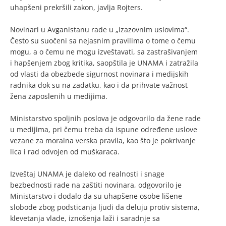
uhapšeni prekršili zakon, javlja Rojters.
Novinari u Avganistanu rade u „izazovnim uslovima“.
Često su suočeni sa nejasnim pravilima o tome o čemu
mogu, a o čemu ne mogu izveštavati, sa zastrašivanjem
i hapšenjem zbog kritika, saopštila je UNAMA i zatražila
od vlasti da obezbede sigurnost novinara i medijskih
radnika dok su na zadatku, kao i da prihvate važnost
žena zaposlenih u medijima.
Ministarstvo spoljnih poslova je odgovorilo da žene rade
u medijima, pri čemu treba da ispune određene uslove
vezane za moralna verska pravila, kao što je pokrivanje
lica i rad odvojen od muškaraca.
Izveštaj UNAMA je daleko od realnosti i snage
bezbednosti rade na zaštiti novinara, odgovorilo je
Ministarstvo i dodalo da su uhapšene osobe lišene
slobode zbog podsticanja ljudi da deluju protiv sistema,
klevetanja vlade, iznošenja laži i saradnje sa