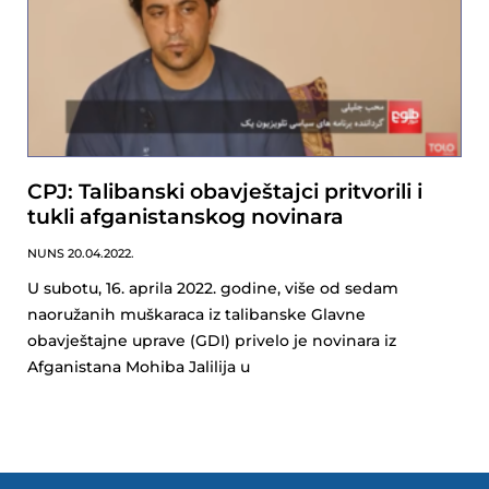
CPJ: Talibanski obavještajci pritvorili i
tukli afganistanskog novinara
NUNS
20.04.2022.
U subotu, 16. aprila 2022. godine, više od sedam
naoružanih muškaraca iz talibanske Glavne
obavještajne uprave (GDI) privelo je novinara iz
Afganistana Mohiba Jalilija u