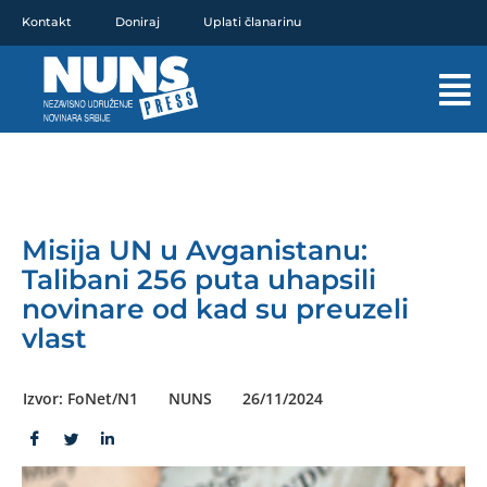
Pređi
Kontakt
Doniraj
Uplati članarinu
na
sadržaj
Mai
Men
Misija UN u Avganistanu:
Talibani 256 puta uhapsili
novinare od kad su preuzeli
vlast
Izvor: FoNet/N1
NUNS
26/11/2024