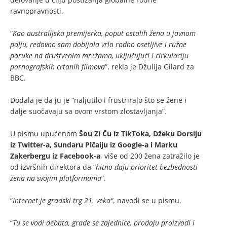
ravnopravnosti.
“
Kao australijska premijerka, poput ostalih žena u javnom
polju, redovno sam dobijala vrlo rodno osetljive i ružne
poruke na društvenim mrežama, uključujući i cirkulaciju
pornografskih crtanih filmova
”, rekla je Džulija Gilard za
BBC.
Dodala je da ju je “naljutilo i frustriralo što se žene i
dalje suočavaju sa ovom vrstom zlostavljanja”.
U pismu upućenom
Šou Zi Ču iz TikToka, Džeku Dorsiju
iz Twitter-a, Sundaru Pičaiju iz Google-a i Marku
Zakerbergu iz Facebook-a
, više od 200 žena zatražilo je
od izvršnih direktora da “
hitno daju prioritet bezbednosti
žena na svojim platformama
”.
“
Internet je gradski trg 21. veka“
, navodi se u pismu.
“
Tu se vodi debata, grade se zajednice, prodaju proizvodi i