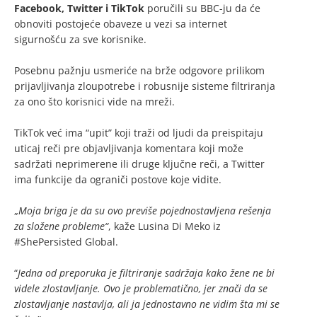
Facebook, Twitter i TikTok
poručili su BBC-ju da će
obnoviti postojeće obaveze u vezi sa internet
sigurnošću za sve korisnike.
Posebnu pažnju usmeriće na brže odgovore prilikom
prijavljivanja zloupotrebe i robusnije sisteme filtriranja
za ono što korisnici vide na mreži.
TikTok već ima “upit” koji traži od ljudi da preispitaju
uticaj reči pre objavljivanja komentara koji može
sadržati neprimerene ili druge ključne reči, a Twitter
ima funkcije da ograniči postove koje vidite.
„
Moja briga je da su ovo previše pojednostavljena rešenja
za složene probleme“
, kaže Lusina Di Meko iz
#ShePersisted Global.
“
Jedna od preporuka je filtriranje sadržaja kako žene ne bi
videle zlostavljanje. Ovo je problematično, jer znači da se
zlostavljanje nastavlja, ali ja jednostavno ne vidim šta mi se