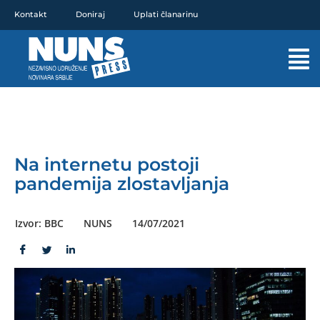
Pređi
Kontakt
Doniraj
Uplati članarinu
na
sadržaj
Mai
Men
Na internetu postoji
pandemija zlostavljanja
Izvor: BBC
NUNS
14/07/2021