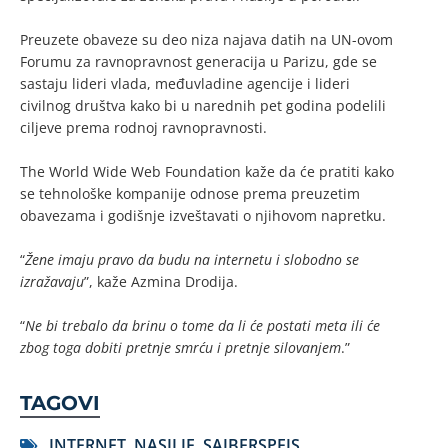
Preuzete obaveze su deo niza najava datih na UN-ovom
Forumu za ravnopravnost generacija u Parizu, gde se
sastaju lideri vlada, međuvladine agencije i lideri
civilnog društva kako bi u narednih pet godina podelili
ciljeve prema rodnoj ravnopravnosti.
The World Wide Web Foundation kaže da će pratiti kako
se tehnološke kompanije odnose prema preuzetim
obavezama i godišnje izveštavati o njihovom napretku.
“
Žene imaju pravo da budu na internetu i slobodno se
izražavaju
”, kaže Azmina Drodija.
“
Ne bi trebalo da brinu o tome da li će postati meta ili će
zbog toga dobiti pretnje smrću i pretnje silovanjem
.”
TAGOVI
INTERNET
,
NASILJE
,
SAJBERSPEJS