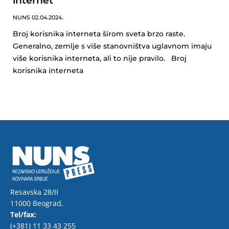
internet
NUNS
02.04.2024.
Broj korisnika interneta širom sveta brzo raste.
Generalno, zemlje s više stanovništva uglavnom imaju
više korisnika interneta, ali to nije pravilo. Broj
korisnika interneta
Resavska 28/II
11000 Beograd,
Tel/fax:
(+381) 11 33 43 255