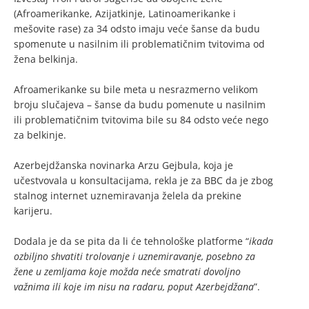
(Afroamerikanke, Azijatkinje, Latinoamerikanke i
mešovite rase) za 34 odsto imaju veće šanse da budu
spomenute u nasilnim ili problematičnim tvitovima od
žena belkinja.
Afroamerikanke su bile meta u nesrazmerno velikom
broju slučajeva – šanse da budu pomenute u nasilnim
ili problematičnim tvitovima bile su 84 odsto veće nego
za belkinje.
Azerbejdžanska novinarka Arzu Gejbula, koja je
učestvovala u konsultacijama, rekla je za BBC da je zbog
stalnog internet uznemiravanja želela da prekine
karijeru.
Dodala je da se pita da li će tehnološke platforme “
ikada
ozbiljno shvatiti trolovanje i uznemiravanje, posebno za
žene u zemljama koje možda neće smatrati dovoljno
važnima ili koje im nisu na radaru, poput Azerbejdžana
”.