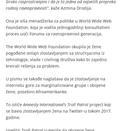
široko rasprostranjeni i da je to jedna od najvećih prepreka
rodnoj ravnopravnosti“
, kaže Azmina Drodija.
Ona je viša menadžerka za politike u World Wide Web
Foundation, koja je vodila jednogodišnji konsultativni
proces uoči Foruma za ravnopravnost generacija.
The World Wide Web Foundation okupila je žene
pogođene onlajn zlostavljanjem sa stručnjacima iz
tehnologije, vlade i civilnog društva kako bi zajedno
kreirali rešenja za problem.
U pismu se takođe naglašava da je zlostavljanje na
internetu gore za marginalizovane grupe i obojene
žene, posebno Afroamerikanke.
To ističe
Amnesty International’s Troll Patrol
project koji
se bavio zlostavljanjem žena na Twitter-u tokom 2017.
godine.
Izveštaj Troll Patrol sugeriše da obojene žene