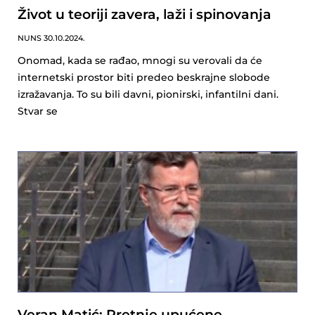
Život u teoriji zavera, laži i spinovanja
NUNS
30.10.2024.
Onomad, kada se rađao, mnogi su verovali da će
internetski prostor biti predeo beskrajne slobode
izražavanja. To su bili davni, pionirski, infantilni dani.
Stvar se
Veran Matić: Pretnje upućene