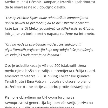
Međutim, neki učesnici kampanje izrazili su zabrinutost
da te obaveze ne idu dovoljno daleko.
“
Ove apstraktne izjave nude tehnološkim kompanijama
dobru priliku za promociju, ali to nisu stvarne obaveze
”,
kaže Lusina Di Meko, suosnivačica
#ShePersisted Global
,
inicijative za borbu protiv napada na žene na internetu.
“
Oni ne nude preispitivanje moderacije sadržaja ili
algoritamskih preferencija koje nagrađuju loše ponašanje.
Za sada još uvek teret je na ženama
.”
Ovo je usledilo kada je više od 200 istaknutih žena –
među njima bivša australijsku premijerka Džulija Gilard,
američka teniserka Bili Džin King i britanske glumice
Tendi Njutn i Ema Votson – potpisalo otvoreno pismo
tražeći konkretne akcije za borbu protiv zlostavljanja.
Pismo je objavljeno na UN-ovom forumu za
ravnopravnost generacija koji pokreće seriju poziva na
delovanje u cilju postizanja globalne rodne