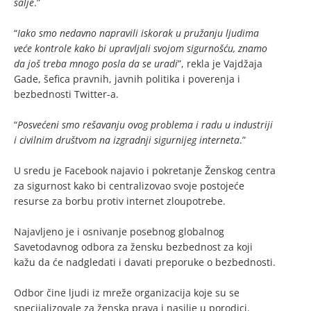
šalje
.”
“
Iako smo nedavno napravili iskorak u pružanju ljudima
veće kontrole kako bi upravljali svojom sigurnošću, znamo
da još treba mnogo posla da se uradi
”, rekla je Vajdžaja
Gade, šefica pravnih, javnih politika i poverenja i
bezbednosti Twitter-a.
“
Posvećeni smo rešavanju ovog problema i radu u industriji
i civilnim društvom na izgradnji sigurnijeg interneta
.”
U sredu je Facebook najavio i pokretanje Ženskog centra
za sigurnost kako bi centralizovao svoje postojeće
resurse za borbu protiv internet zloupotrebe.
Najavljeno je i osnivanje posebnog globalnog
Savetodavnog odbora za žensku bezbednost za koji
kažu da će nadgledati i davati preporuke o bezbednosti.
Odbor čine ljudi iz mreže organizacija koje su se
specijalizovale za ženska prava i nasilje u porodici.