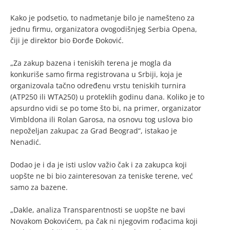
Kako je podsetio, to nadmetanje bilo je namešteno za
jednu firmu, organizatora ovogodišnjeg Serbia Opena,
čiji je direktor bio Đorđe Đoković.
„Za zakup bazena i teniskih terena je mogla da
konkuriše samo firma registrovana u Srbiji, koja je
organizovala tačno određenu vrstu teniskih turnira
(ATP250 ili WTA250) u proteklih godinu dana. Koliko je to
apsurdno vidi se po tome što bi, na primer, organizator
Vimbldona ili Rolan Garosa, na osnovu tog uslova bio
nepoželjan zakupac za Grad Beograd“, istakao je
Nenadić.
Dodao je i da je isti uslov važio čak i za zakupca koji
uopšte ne bi bio zainteresovan za teniske terene, već
samo za bazene.
„Dakle, analiza Transparentnosti se uopšte ne bavi
Novakom Đokovićem, pa čak ni njegovim rođacima koji