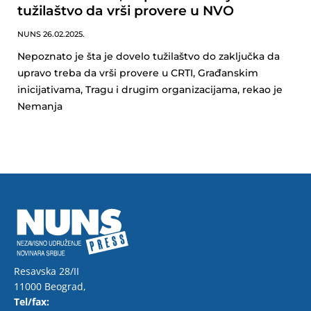
tužilaštvo da vrši provere u NVO
NUNS
26.02.2025.
Nepoznato je šta je dovelo tužilaštvo do zaključka da
upravo treba da vrši provere u CRTI, Građanskim
inicijativama, Tragu i drugim organizacijama, rekao je
Nemanja
Resavska 28/II
11000 Beograd,
Tel/fax: