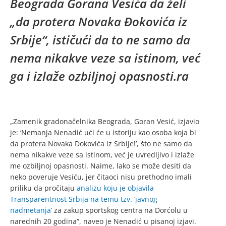
Beograda Gorana Vesića da želi
„da protera Novaka Đokovića iz
Srbije“, ističući da to ne samo da
nema nikakve veze sa istinom, već
ga i izlaže ozbiljnoj opasnosti.ra
„Zamenik gradonačelnika Beograda, Goran Vesić, izjavio
je: ‘Nemanja Nenadić ući će u istoriju kao osoba koja bi
da protera Novaka Đokovića iz Srbije!’, što ne samo da
nema nikakve veze sa istinom, već je uvredljivo i izlaže
me ozbiljnoj opasnosti. Naime, lako se može desiti da
neko poveruje Vesiću, jer čitaoci nisu prethodno imali
priliku da pročitaju
analizu koju je objavila
Transparentnost Srbija na temu tzv. ‘javnog
nadmetanja’
za zakup sportskog centra na Dorćolu u
narednih 20 godina“, naveo je Nenadić u pisanoj izjavi.