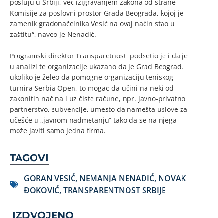
posluju u Srbiji, već izigravanjem zakona od strane
Komisije za poslovni prostor Grada Beograda, kojoj je
zamenik gradonačelnika Vesić na ovaj način stao u
zaštitu“, naveo je Nenadić.
Programski direktor Transparetnosti podsetio je i da je
u analizi te organizacije ukazano da je Grad Beograd,
ukoliko je želeo da pomogne organizaciju teniskog
turnira Serbia Open, to mogao da učini na neki od
zakonitih načina i uz čiste račune, npr. javno-privatno
partnerstvo, subvencije, umesto da namešta uslove za
učešće u „javnom nadmetanju“ tako da se na njega
može javiti samo jedna firma.
TAGOVI
GORAN VESIĆ
,
NEMANJA NENADIĆ
,
NOVAK
ĐOKOVIĆ
,
TRANSPARENTNOST SRBIJE
IZDVOJENO