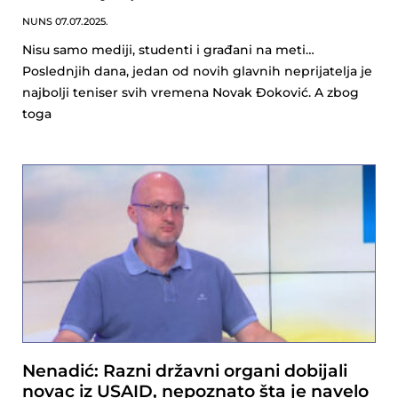
NUNS
07.07.2025.
Nisu samo mediji, studenti i građani na meti…
Poslednjih dana, jedan od novih glavnih neprijatelja je
najbolji teniser svih vremena Novak Đoković. A zbog
toga
Nenadić: Razni državni organi dobijali
novac iz USAID, nepoznato šta je navelo