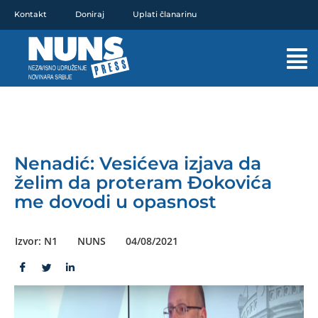
Pređi
Kontakt
Doniraj
Uplati članarinu
na
sadržaj
Mai
Men
Nenadić: Vesićeva izjava da
želim da proteram Đokovića
me dovodi u opasnost
Izvor: N1
NUNS
04/08/2021