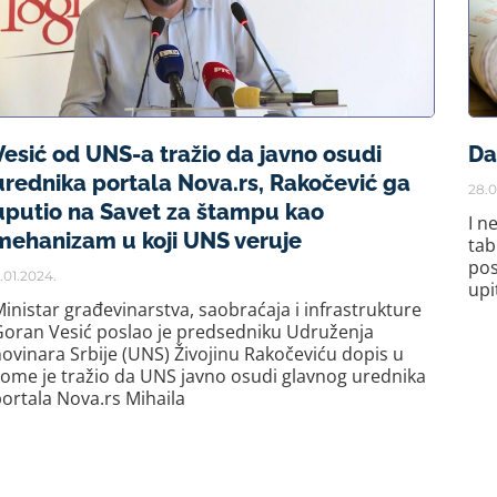
Vesić od UNS-a tražio da javno osudi
Da
urednika portala Nova.rs, Rakočević ga
28.0
uputio na Savet za štampu kao
I n
mehanizam u koji UNS veruje
tab
pos
1.01.2024.
upi
inistar građevinarstva, saobraćaja i infrastrukture
Goran Vesić poslao je predsedniku Udruženja
ovinara Srbije (UNS) Živojinu Rakočeviću dopis u
ome je tražio da UNS javno osudi glavnog urednika
ortala Nova.rs Mihaila