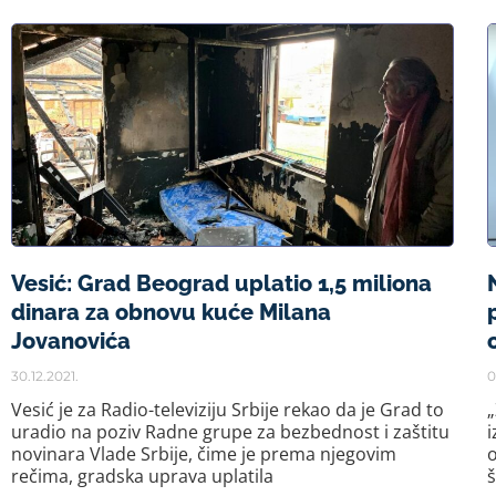
Vesić: Grad Beograd uplatio 1,5 miliona
dinara za obnovu kuće Milana
Jovanovića
30.12.2021.
0
Vesić je za Radio-televiziju Srbije rekao da je Grad to
uradio na poziv Radne grupe za bezbednost i zaštitu
i
novinara Vlade Srbije, čime je prema njegovim
o
rečima, gradska uprava uplatila