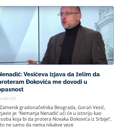
Nenadić: Vesićeva izjava da želim da
proteram Đokovića me dovodi u
opasnost
4.08.2021.
„Zamenik gradonačelnika Beograda, Goran Vesić,
zjavio je: ‘Nemanja Nenadić ući će u istoriju kao
soba koja bi da protera Novaka Đokovića iz Srbije!’,
što ne samo da nema nikakve veze