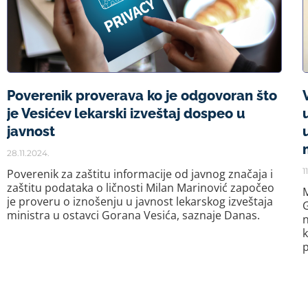
Poverenik proverava ko je odgovoran što
je Vesićev lekarski izveštaj dospeo u
javnost
28.11.2024.
1
Poverenik za zaštitu informacije od javnog značaja i
zaštitu podataka o ličnosti Milan Marinović započeo
M
je proveru o iznošenju u javnost lekarskog izveštaja
ministra u ostavci Gorana Vesića, saznaje Danas.
n
k
p