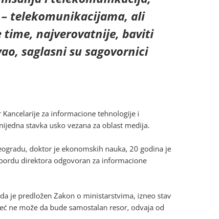
i – telekomunikacijama, ali
 time, najverovatnije, baviti
ao, saglasni su sagovornici
 Kancelarije za informacione tehnologije i
 nijedna stavka usko vezana za oblast medija.
Beogradu, doktor je ekonomskih nauka, 20 godina je
m bordu direktora odgovoran za informacione
da je predložen Zakon o ministarstvima, izneo stav
 već ne može da bude samostalan resor, odvaja od