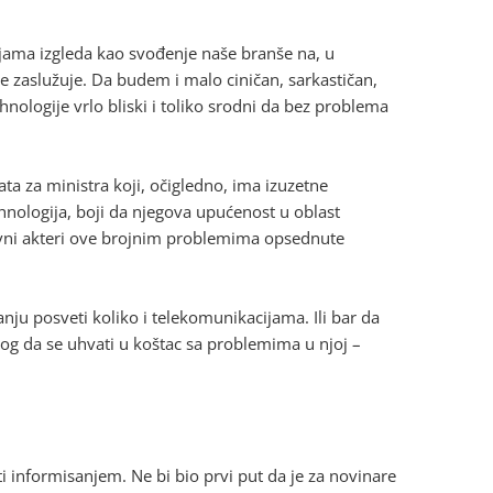
jama izgleda kao svođenje naše branše na, u
e zaslužuje. Da budem i malo ciničan, sarkastičan,
hnologije vrlo bliski i toliko srodni da bez problema
ta za ministra koji, očigledno, ima izuzetne
hnologija, boji da njegova upućenost u oblast
evni akteri ove brojnim problemima opsednute
ju posveti koliko i telekomunikacijama. Ili bar da
og da se uhvati u koštac sa problemima u njoj –
i informisanjem. Ne bi bio prvi put da je za novinare