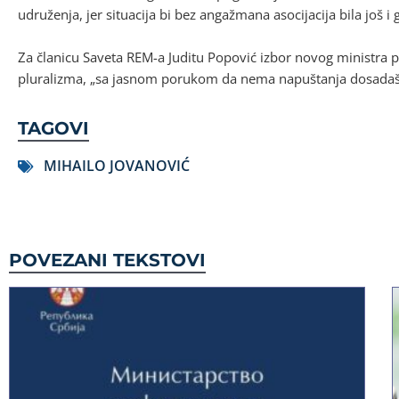
udruženja, jer situacija bi bez angažmana asocijacija bila još i 
Za članicu Saveta REM-a Juditu Popović izbor novog ministra p
pluralizma, „sa jasnom porukom da nema napuštanja dosadašnj
TAGOVI
MIHAILO JOVANOVIĆ
POVEZANI TEKSTOVI