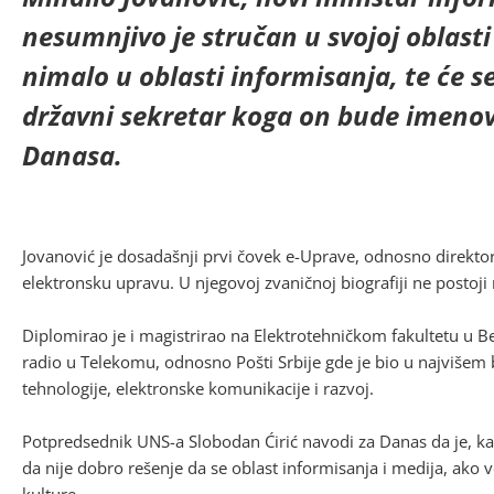
nesumnjivo je stručan u svojoj oblast
nimalo u oblasti informisanja, te će se
državni sekretar koga on bude imenov
Danasa.
Jovanović je dosadašnji prvi čovek e-Uprave, odnosno direktor
elektronsku upravu. U njegovoj zvaničnoj biografiji ne postoji
Diplomirao je i magistrirao na Elektrotehničkom fakultetu u 
radio u Telekomu, odnosno Pošti Srbije gde je bio u najviše
tehnologije, elektronske komunikacije i razvoj.
Potpredsednik UNS-a Slobodan Ćirić navodi za Danas da je, ka
da nije dobro rešenje da se oblast informisanja i medija, ako