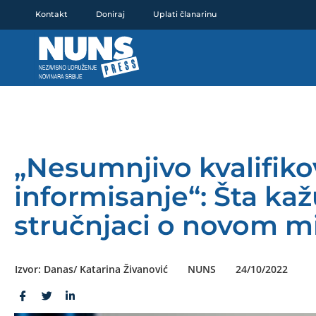
Pređi
Kontakt
Doniraj
Uplati članarinu
na
sadržaj
„Nesumnjivo kvalifikov
informisanje“: Šta ka
stručnjaci o novom m
Izvor: Danas/ Katarina Živanović
NUNS
24/10/2022