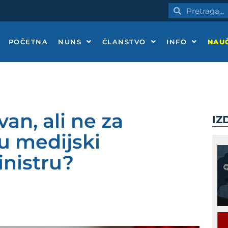
Pretraga
Pretraga
POČETNA
NUNS
ČLANSTVO
INFO
NAUČ
an, ali ne za
IZ
žu medijski
inistru?