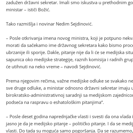
zadužen državni sekretar. Imali smo iskustva u prethodnim godi
ministar – ističi Božić.
Tako razmišlja i novinar Nedim Sejdinović.
– Posle otkrivanja imena novog ministra, koji je potpuno nekv
morati da sačekamo ime državnog sekretara kako bismo procenil
ubrzanije ili sporije. Dakle, pitanje nije da li će se medijska sit
sapunica oko medijske strategije, raznih komisija i radnih grupa
će utihnuti na neko vreme – navodi Sejdinović.
Prema njegovim rečima, važne medijske odluke se svakako ne
sve druge odluke, a ministar odnosno državni sekretar imaju u
birokratsko-administrativnoj saradnji sa medijskom zajednic
podseća na raspravu o eshatološkim pitanjima“.
– Posle deset godina naprednjačke vlasti i svesti da ona vlad
jasno je da je medijsko pitanje – političko pitanje. I da se me
vlasti. Do tada su moguća samo pogoršanja. Da se razumemo,