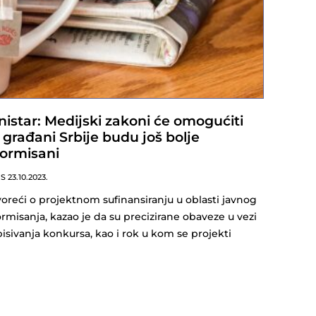
nistar: Medijski zakoni će omogućiti
 građani Srbije budu još bolje
formisani
NS
23.10.2023.
oreći o projektnom sufinansiranju u oblasti javnog
ormisanja, kazao je da su precizirane obaveze u vezi
pisivanja konkursa, kao i rok u kom se projekti