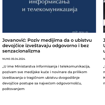
Jovanović: Poziv medijima da o ubistvu
devojčice izveštavaju odgovorno i bez
senzacionalizma
NUNS
05.04.2024.
„U ime Ministarstva informisanja i telekomunikacija,
„
pozivam sve medijske kuće i novinare da prilikom
m
izveštavanja o tragičnom ubistvu dvogodišnje
K
devojčice postupe sa najvećom odgovornošću,
n
poštovanjem