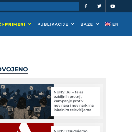
F
T
Y
a
w
o
c
i
u
e
t
t
b
t
u
o
e
b
I-PRIMENI
PUBLIKACIJE
BAZE
EN
o
r
e
k
-
f
DVOJENO
NUNS: Jul – talas
ozbiljnih pretnji,
kampanje protiv
novinara i novinarki na
lokalnim televizijama
NUNS: Osuđujemo