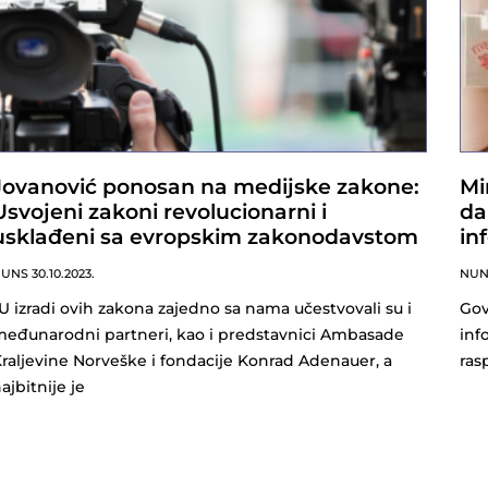
Jovanović ponosan na medijske zakone:
Mi
Usvojeni zakoni revolucionarni i
da
usklađeni sa evropskim zakonodavstom
in
NUNS
30.10.2023.
NU
U izradi ovih zakona zajedno sa nama učestvovali su i
Gov
eđunarodni partneri, kao i predstavnici Ambasade
inf
raljevine Norveške i fondacije Konrad Adenauer, a
ras
ajbitnije je