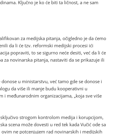
nama. Ključno je ko će biti ta ličnost, a ne sam
alifikovan za medijska pitanja, očigledno je da ćemo
i da li će tzv. reformski medijski procesi ići
uacija popraviti, to se sigurno neće desiti, već da li će
 za novinarska pitanja, nastaviti da se prikazuje ili
 donose u ministarstvu, već tamo gde se donose i
logu da više ili manje budu kooperativni u
om i međunarodnim organizacijama, „koja sve više
a isključivo strogom kontrolom medija i korupcijom,
dijska scena može dovesti u red tek kada Vučić ode sa
 ovim ne potcenjujem rad novinarskih i medijskih