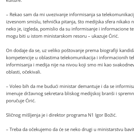
kulture.
– Rekao sam da mi uvezivanje informisanja sa telekomunikaci
izvesnom smislu, tehnička pitanja, što medijska sfera nikako n
neko je, izgleda, pomislio da su informisanje i informacione te
mogu biti u istom ministarskom resoru – ukazuje Ćirić.
On dodaje da se, uz veliko poštovanje prema biografiji kandida
kompetencije u oblastima telekomunikacija i informacionih te
informisanja i medija nije na nivou koji smo mi kao svakodn
oblasti, očekivali.
– Voleo bih da me budući ministar demantuje i da se informisan
imenuje državnog sekretara bliskog medijskoj branši i spremn
poručuje Ćirić.
Sličnog mišljenja je i direktor programa N1 Igor Božić.
– Treba da očekujemo da će se neko drugi u ministarstvu bavit