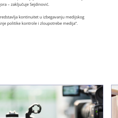
gora – zaključuje Sejdinović.
redstavlja kontinuitet u izbegavanju medijskog
e politike kontrole i zloupotrebe medija“.