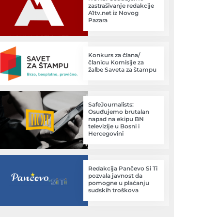
zastrašivanje redakcije
A1tv.net iz Novog
Pazara
Konkurs za člana/
članicu Komisije za
žalbe Saveta za štampu
SafeJournalists:
Osuđujemo brutalan
napad na ekipu BN
televizije u Bosni i
Hercegovini
Redakcija Pančevo Si Ti
pozvala javnost da
pomogne u plaćanju
sudskih troškova