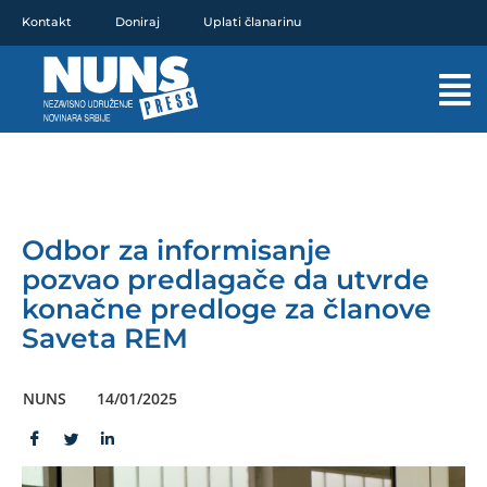
Pređi
Kontakt
Doniraj
Uplati članarinu
na
sadržaj
Mai
Men
Odbor za informisanje
pozvao predlagače da utvrde
konačne predloge za članove
Saveta REM
NUNS
14/01/2025