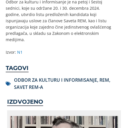
Odbor za kulturu i informisanje je na petoj i šestoj
sednici, koje su održane 20. i 30. decembra 2024.
godine, utvrdio listu predloženih kandidata koji
ispunjavaju uslove za članove Saveta REM, kao i listu
organizacija koje zajedno čine jedinstvenog ovlašćenog
predlagača, u skladu sa Zakonom o elektronskim
medijima.
Izvor:
N1
TAGOVI
ODBOR ZA KULTURU I INFORMISANJE
,
REM
,
SAVET REM-A
IZDVOJENO