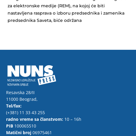
za elektronske medije (REM), na kojoj će biti
nastavljena rasprava o izboru predsednika i zamenika
predsednika Saveta, biće održana
Resavska 28/II
11000 Beograd,
Tel/fax:
(+381) 11 33 43 255
radno vreme sa članstvom:
10 – 16h
PIB
100065510
Matični broj
06975461