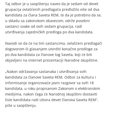
Taj odbor je u saopštenju naveo da je sedam od devet
grupacija ovlašćenih predlagača predložilo više od dva
kandidata za člana Saveta REM, te da je potrebno da se,
u skladu sa zakonskom obavezom, održe posebni
sastanci svake od ovih sedam grupacija, radi
utvrđivanja zajedničkih predloga po dva kandidata.
Navodi se da će na tim sastancima, ovlašćeni predlagači
dogovorom ili glasanjem utvrditi konačne predloge za
po dva kandidata za članove tog Saveta, koji će biti
objavljeni na internet prezentaciji Narodne skupštine.
„Nakon održavanja sastanaka i utvrđivanja svih
kandidata za članove Saveta REM, Odbor za kulturu i
informisanje organizovaće javni razgovor sa svih 18
kandidata, u roku propisanom Zakonom o elektronskim
medijima, nakon čega će Narodnoj skupštini dostaviti
liste kandidata radi izbora devet članova Saveta REM“,
piše u saopštenju.