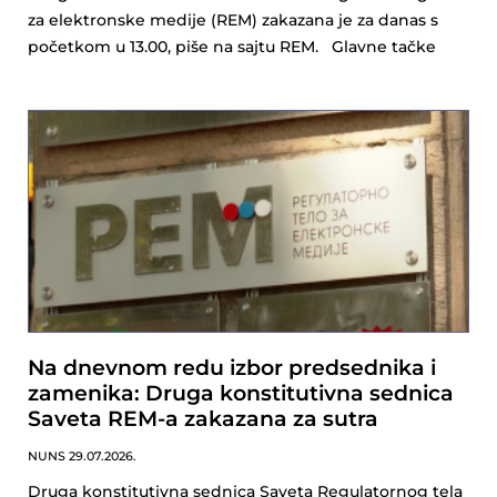
za elektronske medije (REM) zakazana je za danas s
početkom u 13.00, piše na sajtu REM. Glavne tačke
Na dnevnom redu izbor predsednika i
zamenika: Druga konstitutivna sednica
Saveta REM-a zakazana za sutra
NUNS
29.07.2026.
Druga konstitutivna sednica Saveta Regulatornog tela